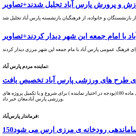
زش و پرورش پارس آباد تجلیل شدند+تصاویر
با امام جمعه این شهر دیدار کردند+تصاویر
نماینده مردم پارس آباد:
رای طرح های ورزشی پارس آباد تخصیص یافت
نماینده مردم شهرستان های پارس آباد و بیله سوار در مجلس شورای اسلامی از تخصیص هفت میلیارد و 500میلیون ریال اعتبار از محل ماده 180(بودجه در اختیار نماینده ) برای شروع و یا تکمیل پروژه های
ورزشی پارس آبادمغان خبر داد.
فرماندار پارس‌آباد:
رف ساماندهی رودخانه ی مرزی ارس می شود