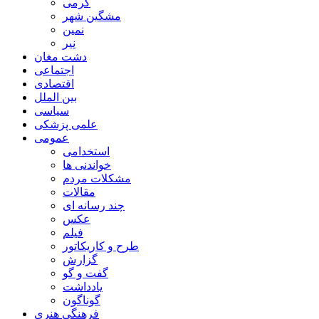
گرمی
مشگین شهر
نمین
نیر
دشت مغان
اجتماعی
اقتصادی
بین الملل
سیاسی
علمی پزشکی
عمومی
استخدامی
خواندنی ها
مشکلات مردم
مقالات
چند رسانه ای
عکس
فیلم
طرح و کاریکاتور
گزارش
گفت و گو
یادداشت
گوناگون
فرهنگی هنری