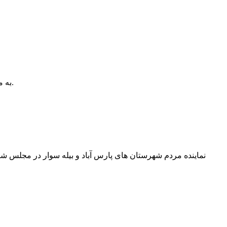
به مناسبت پنجم مرداد، سالروز اقامه اولین نمازجمعه تهران، اعضای شورای فرهنگ عمومی پارس آباد با مام جمعه این شهر مرزی دیدار کردند.