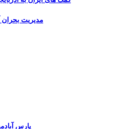
مدیریت بحران آ
پارس آبادمغان ۸۵ درصد بذر ذرت کشور را