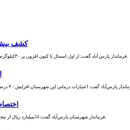
کشف بیش از ۳۰کیلوگرم مواد مخدر در
فرماندار پارس آباد گفت: از اول امسال تا کنون افزون بر ۳۰کیلوگرم انواع مواد مخدر و ۶۰بوته گراس در این شهرستان کشف و ضبط شد.
افز
اختصاص 24 میلیارد ریال به شهرداری
فرماندار شهرستان پارس‌آباد گفت: 24میلیارد ریال از محل اعتبارات استانی برای شهرداری پارس‌آباد در نظر گرفته شده است.