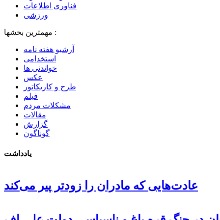
فناوری اطلاعات
ورزشی
مهمترین بخشها :
آرشیو هفته نامه
استخدامی
خواندنی ها
عکس
طرح و کاریکاتور
فیلم
مشکلات مردم
مقالات
گزارش
گوناگون
یادداشت
عادت‌هایی که مادران را زودتر پیر می‌کند
جان در جنگ قره باغ و ناسپاسی دولت علی اف