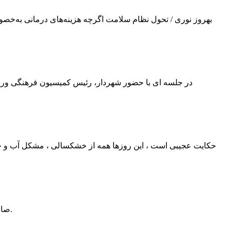
بهروز نوری / تحول نظام سلامت اگرچه هزینه‌های درمانی به‌خ
در جلسه ای با حضور شهردار، رئیس کمیسیون فرهنگی ورزش
حکایت عجیبی است ، این روزها همه از خشکسالی ، مشکل آب و جیره
صاحب این عکس جعفر مسگر اهری، 25سال پیش خانه ی خود در تهران را ترک کرده و 15سال پیش در منطقه دشت مغان مشاهده شده است.