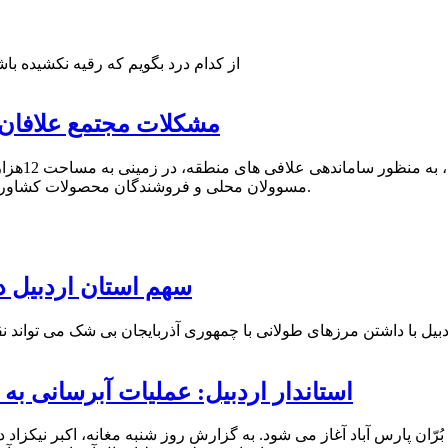
از کدام درد بگویم که رقیه نکشیده با
مشکلات مجتمع علافان 
مسوولان محلی و فروشندگان محصولات کشاورزی و خوراک دام و طیور در غرب پارس آباد و ورودی شهر شروع شد.
سهم استان اردبیل د
استاندار اردبیل: عملیات آبرسانی به 30روستای پارس آباد به زودی شروع می شود