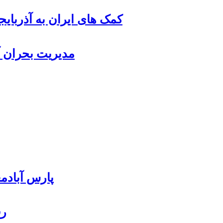
کمک های ایران به آذربای
مدیریت بحران آ
پارس آبادمغان ۸۵ درصد بذر ذرت کشور را
رف