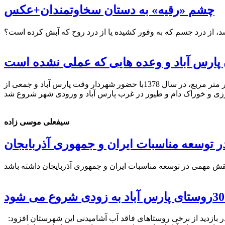
چشم‌ «رقیه» به دستان سخاوتمندان+عکس
شد، از درد جسم که به وفور کشیده یا از درد روح که آبش کرده است؟
پارس آباد و وعده هایی که عملی نشده است
عمليات اجرايي طرح مجتمع تجاری علافان شهرستان پارس آباد، به منظور ساماندهی علافی های منطقه، در زمینی به مساحت 12هزار متر مربع، در سال 1378با حضور شهردار وقت پارس آباد و جمعی از
سیفعلی موسی زاده
ر توسعه مناسبات ایران و جمهوری آذربایجان
استاندار اردبیل گفت: به زودی عملیات آبرسانی به 30روستای منطقه بُرّان پارس آباد آغاز می شود. به گزارش روز شنبه مغانه، اکبر نیکزاد در بازدید از برخی روستاهای فاقد آب آشامیدنی این شهرستان افزود: