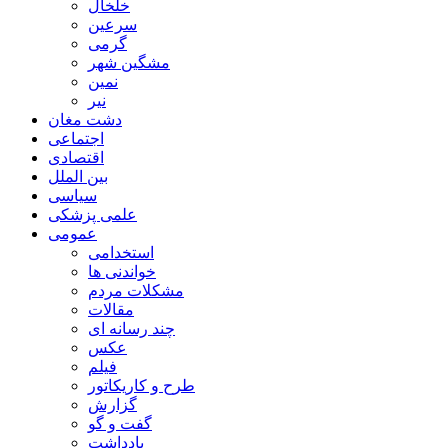
خلخال
سرعین
گرمی
مشگین شهر
نمین
نیر
دشت مغان
اجتماعی
اقتصادی
بین الملل
سیاسی
علمی پزشکی
عمومی
استخدامی
خواندنی ها
مشکلات مردم
مقالات
چند رسانه ای
عکس
فیلم
طرح و کاریکاتور
گزارش
گفت و گو
یادداشت