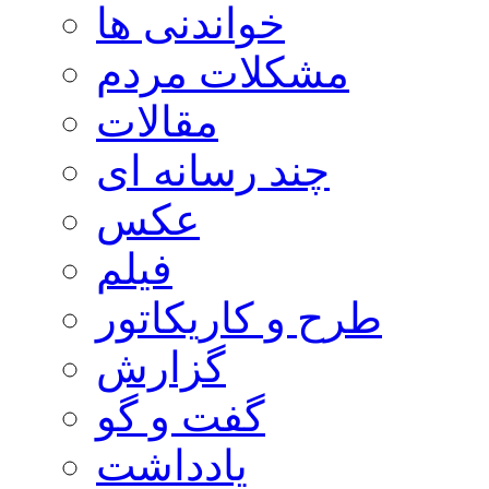
خواندنی ها
مشکلات مردم
مقالات
چند رسانه ای
عکس
فیلم
طرح و کاریکاتور
گزارش
گفت و گو
یادداشت