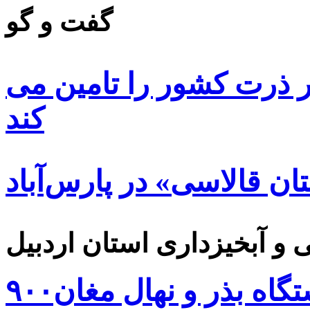
گفت و گو
 ۸۵ درصد بذر ذرت کشور را تامین می
کند
ن قالاسی» در پارس‌آباد
۹۰۰هزار اصله نهال توسط ایستگاه بذر و نهال مغان