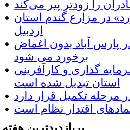
دران را زودتر پیر می‌کند
د» در مزارع گندم استان
اردبیل
 پارس آباد بدون اغماض
برخورد می شود
رمایه گذاری و کارآفرینی
استان تبدیل شده است
 مرحله تکمیل قرار دارد
نمادهای اقتدار نظام است
پربازدیدترین هفته