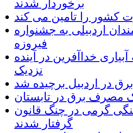
برخوردار شدند
 به۵۰ اثر هنرمندان اردبیلی به جشنواره
فیروزه
بیاری خداآفرین در آینده
نزدیک
یک مصرف برق در تابستان
نگی گرمی در چنگ قانون
گرفتار شدند