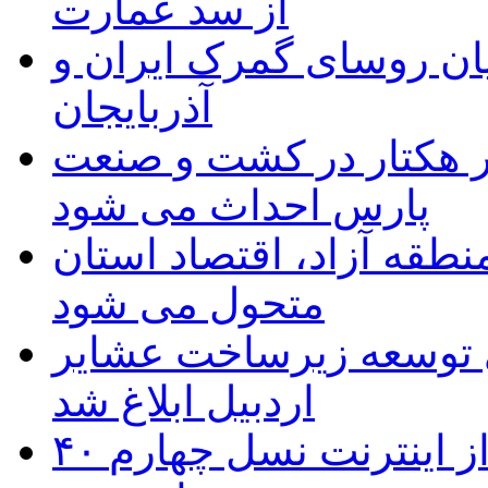
از سد عمارت
ان روسای گمرک ایران و
آذربایجان
ر هکتار در کشت و صنعت
پارس احداث می شود
منطقه آزاد، اقتصاد استان
متحول می شود
 ریال برای توسعه زیرساخت عشایر
اردبیل ابلاغ شد
۴۰ روستای شهرستان گِرمی از اینترنت نسل چهارم