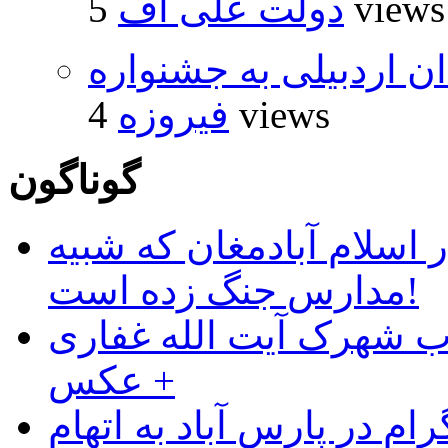
5 views
دولت علی اف
۵ اثر هنرمندان اردبیلی به جشنواره
4 views
فیروزه
گوناگون
 اسلام آبادمغان که شبیه
مدارس جنگ زده است!
ب شهرک آیت الله غفاری
+ عکس
ام در پارس آباد به اتهام