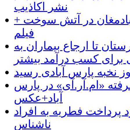
نشر اکاذیب
آبادمغان در آتش سوخت +
فیلم
ستان تا ارجاع بیماران به
رای کسب درآمد بیشتر
وز نخبه پارس آبادی رسید
رفته «ام.آر.آی» در پارس
آباد+عکس
 پرداخت فطریه به افراد
ناشناس