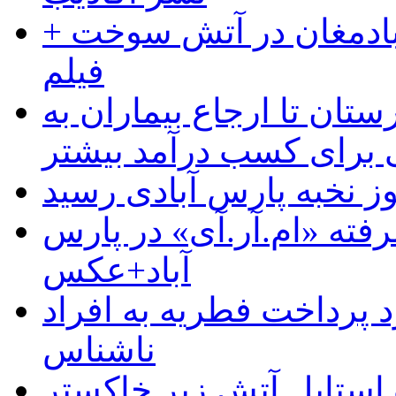
آبادمغان در آتش سوخت +
فیلم
ستان تا ارجاع بیماران به
رای کسب درآمد بیشتر
وز نخبه پارس آبادی رسید
رفته «ام.آر.آی» در پارس
آباد+عکس
 پرداخت فطریه به افراد
ناشناس
استایل آتش زیر خاکستر