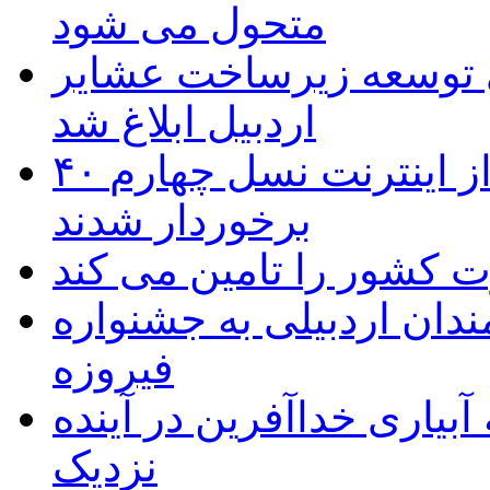
متحول می شود
 ریال برای توسعه زیرساخت عشایر
اردبیل ابلاغ شد
۴۰ روستای شهرستان گِرمی از اینترنت نسل چهارم
برخوردار شدند
 به۵۰ اثر هنرمندان اردبیلی به جشنواره
فیروزه
بیاری خداآفرین در آینده
نزدیک