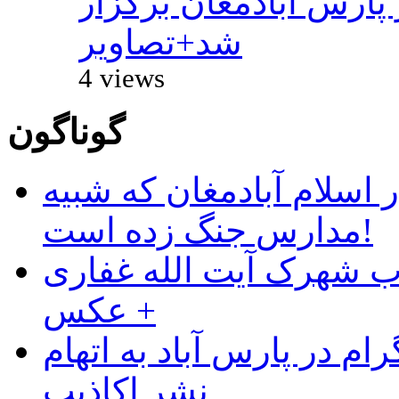
پارس آبادمغان برگزار
شد+تصاویر
4 views
گوناگون
 اسلام آبادمغان که شبیه
مدارس جنگ زده است!
ب شهرک آیت الله غفاری
+ عکس
ام در پارس آباد به اتهام
نشر اکاذیب