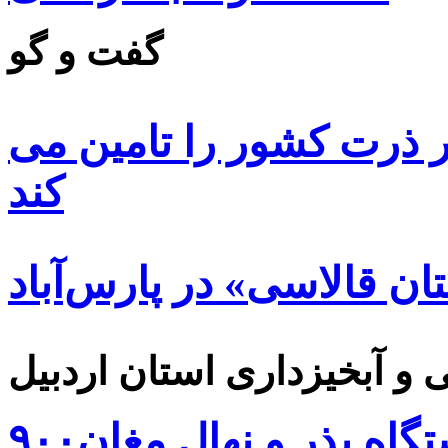
گفت و گو
 ۸۵ درصد بذر ذرت کشور را تامین می
کند
ن قالاسی» در پارس‌آباد
۹۰۰هزار اصله نهال توسط ایستگاه بذر و نهال مغان