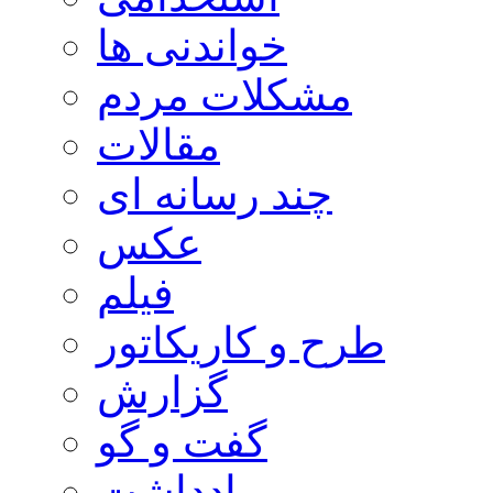
خواندنی ها
مشکلات مردم
مقالات
چند رسانه ای
عکس
فیلم
طرح و کاریکاتور
گزارش
گفت و گو
یادداشت