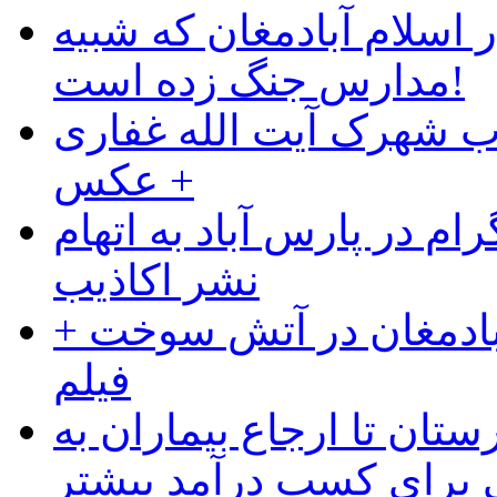
 اسلام آبادمغان که شبیه
مدارس جنگ زده است!
ب شهرک آیت الله غفاری
+ عکس
ام در پارس آباد به اتهام
نشر اکاذیب
آبادمغان در آتش سوخت +
فیلم
ستان تا ارجاع بیماران به
رای کسب درآمد بیشتر