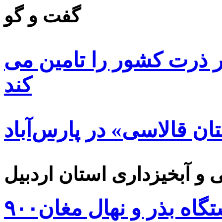
گفت و گو
 ۸۵ درصد بذر ذرت کشور را تامین می
کند
ن قالاسی» در پارس‌آباد
۹۰۰هزار اصله نهال توسط ایستگاه بذر و نهال مغان