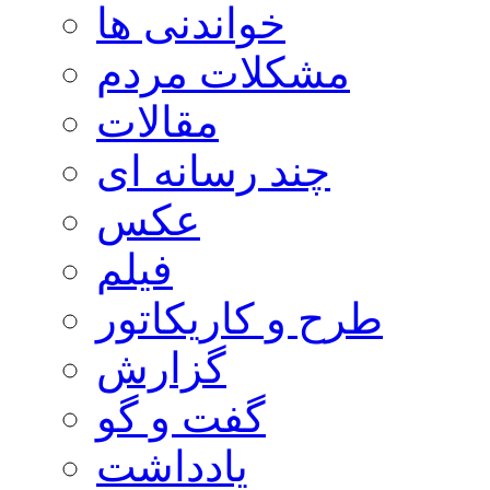
خواندنی ها
مشکلات مردم
مقالات
چند رسانه ای
عکس
فیلم
طرح و کاریکاتور
گزارش
گفت و گو
یادداشت