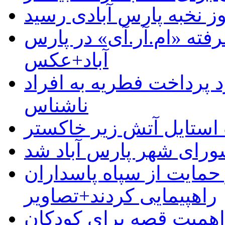
وز نخبه پارس آبادی رسید
رفته «ام.آر.آی» در پارس
آباد+عکس
 پرداخت فطریه به افراد
ناشناس
استایل آتش زیر خاکستر
رای شهر پارس آباد شد
حمایت از سپاه پاسداران
راهپیمایی کردند+تصاویر