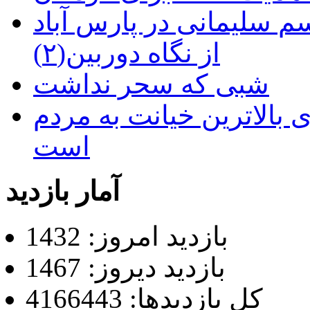
م سلیمانی در پارس آباد
از نگاه دوربین(۲)
شبی که سحر نداشت
 بالاترین خیانت به مردم
است
آمار بازدید
بازدید امروز: 1432
بازدید دیروز: 1467
کل بازدیدها: 4166443