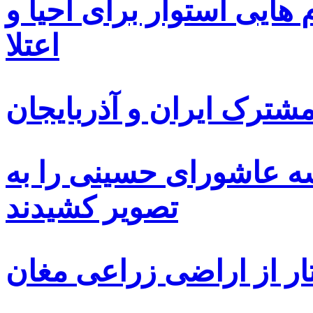
ایی استوار برای احیا و
اعتلا
ترک ایران و آذربایجان
سه عاشورای حسینی را به
تصویر کشیدند
ار از اراضی زراعی مغان