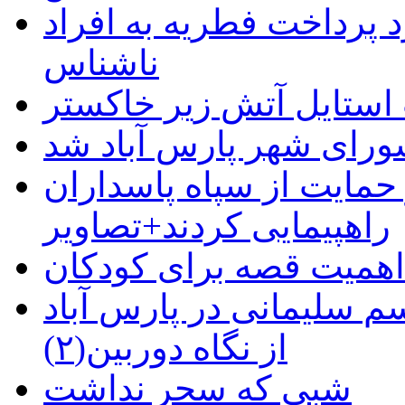
 پرداخت فطریه به افراد
ناشناس
استایل آتش زیر خاکستر
رای شهر پارس آباد شد
حمایت از سپاه پاسداران
راهپیمایی کردند+تصاویر
م سلیمانی در پارس آباد
از نگاه دوربین(۲)
شبی که سحر نداشت