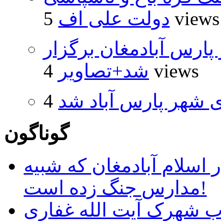
5 views
دولت علی اف
پارس آبادمغان برگزار
4 views
شد+تصاویر
شهر پارس آباد شد
گوناگون
 اسلام آبادمغان که شبیه
مدارس جنگ زده است!
ب شهرک آیت الله غفاری