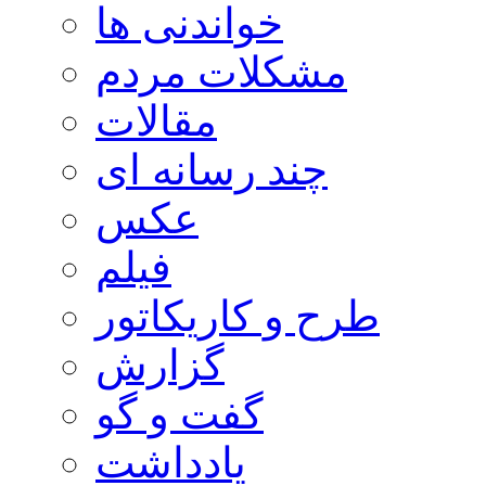
خواندنی ها
مشکلات مردم
مقالات
چند رسانه ای
عکس
فیلم
طرح و کاریکاتور
گزارش
گفت و گو
یادداشت