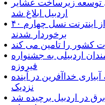
 ریال برای توسعه زیرساخت عشایر
اردبیل ابلاغ شد
۴۰ روستای شهرستان گِرمی از اینترنت نسل چهارم
برخوردار شدند
 به۵۰ اثر هنرمندان اردبیلی به جشنواره
فیروزه
بیاری خداآفرین در آینده
نزدیک