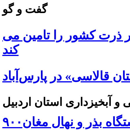
گفت و گو
 ۸۵ درصد بذر ذرت کشور را تامین می
کند
ن قالاسی» در پارس‌آباد
۹۰۰هزار اصله نهال توسط ایستگاه بذر و نهال مغان