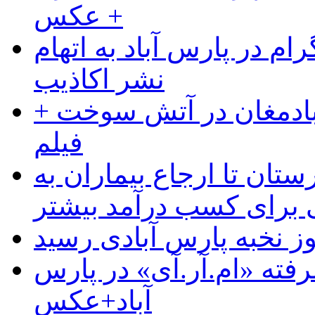
+ عکس
ام در پارس آباد به اتهام
نشر اکاذیب
آبادمغان در آتش سوخت +
فیلم
ستان تا ارجاع بیماران به
رای کسب درآمد بیشتر
وز نخبه پارس آبادی رسید
رفته «ام.آر.آی» در پارس
آباد+عکس