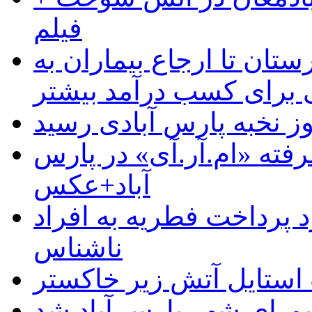
فیلم
ستان تا ارجاع بیماران به
رای کسب درآمد بیشتر
وز نخبه پارس آبادی رسید
رفته «ام.آر.آی» در پارس
آباد+عکس
 پرداخت فطریه به افراد
ناشناس
استایل آتش زیر خاکستر
رای شهر پارس آباد شد