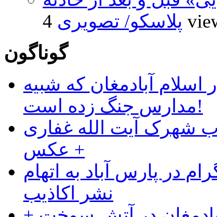
4 vi
پلاسکو/ تصویری
گوناگون
 اسلام آبادمغان که شبیه
مدارس جنگ زده است!
ب شهرک آیت الله غفاری
+ عکس
ام در پارس آباد به اتهام
نشر اکاذیب
آبادمغان در آتش سوخت +