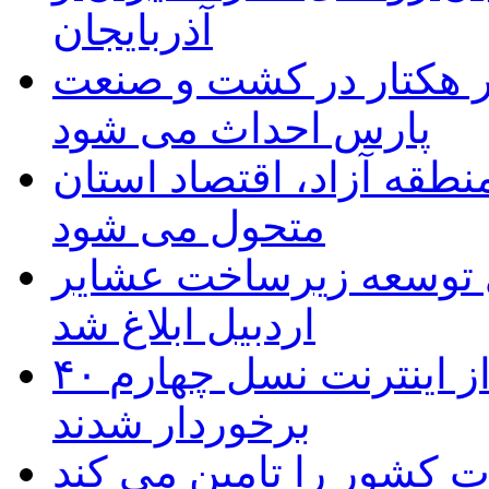
آذربایجان
ر هکتار در کشت و صنعت
پارس احداث می شود
منطقه آزاد، اقتصاد استان
متحول می شود
 ریال برای توسعه زیرساخت عشایر
اردبیل ابلاغ شد
۴۰ روستای شهرستان گِرمی از اینترنت نسل چهارم
برخوردار شدند