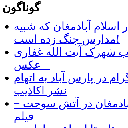
گوناگون
 اسلام آبادمغان که شبیه
مدارس جنگ زده است!
ب شهرک آیت الله غفاری
+ عکس
ام در پارس آباد به اتهام
نشر اکاذیب
آبادمغان در آتش سوخت +
فیلم