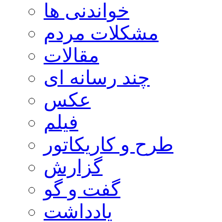
خواندنی ها
مشکلات مردم
مقالات
چند رسانه ای
عکس
فیلم
طرح و کاریکاتور
گزارش
گفت و گو
یادداشت