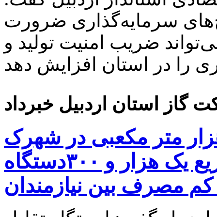
های سرمایه‌گذاری ضرورت
ی‌تواند ضریب امنیت تولید و
داث ایستگاه گاز۲۰۰هزار متر مکعبی در شهرک
گلخانه ای پارس آبادمغان/توزیع یک هزار و ۳۰۰دستگاه
کم مصرف بین نیازمندان