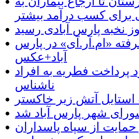
ستان تا ارجاع بیماران به
رای کسب درآمد بیشتر
وز نخبه پارس آبادی رسید
رفته «ام.آر.آی» در پارس
آباد+عکس
 پرداخت فطریه به افراد
ناشناس
استایل آتش زیر خاکستر
رای شهر پارس آباد شد
حمایت از سپاه پاسداران