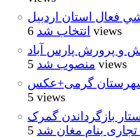
شي فعال استان اردبيل
6 views
انتخاب شد
ش و پرورش پارس آباد
5 views
منصوب شد
شهرستان گرمی+عکس
5 views
تار بازگرداندن گمرک
 تجاری بنام مغان شد