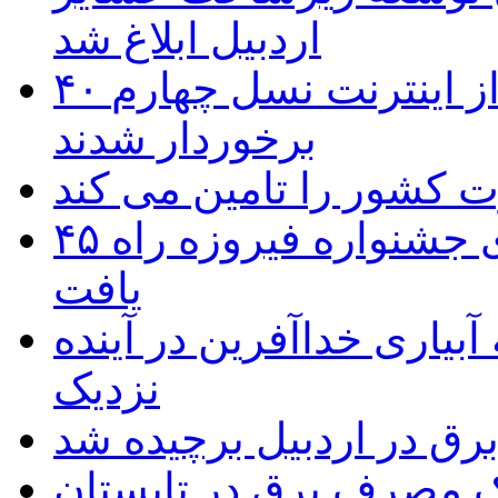
اردبیل ابلاغ شد
۴۰ روستای شهرستان گِرمی از اینترنت نسل چهارم
برخوردار شدند
۴۵ اثر هنرمندان اردبیلی به غربالگری جشنواره فیروزه راه
یافت
بیاری خداآفرین در آینده
نزدیک
یک مصرف برق در تابستان