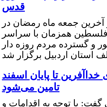
قدس
آخرین جمعه ماه رمضان در
 فلسطین همزمان با سراسر
ور و گسترده مردم روزه دار
 خداآفرین تا پایان اسفند
تامین می‌شود
فت: با توجه به اقدامات و