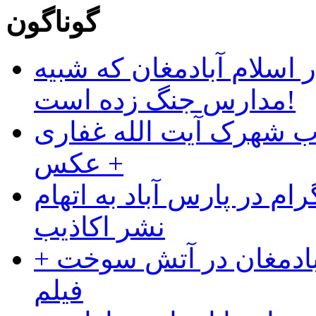
گوناگون
 اسلام آبادمغان که شبیه
مدارس جنگ زده است!
ب شهرک آیت الله غفاری
+ عکس
ام در پارس آباد به اتهام
نشر اکاذیب
آبادمغان در آتش سوخت +
فیلم