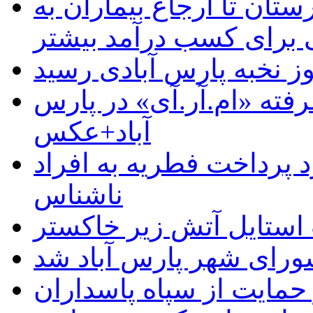
ستان تا ارجاع بیماران به
رای کسب درآمد بیشتر
وز نخبه پارس آبادی رسید
رفته «ام.آر.آی» در پارس
آباد+عکس
 پرداخت فطریه به افراد
ناشناس
استایل آتش زیر خاکستر
رای شهر پارس آباد شد
حمایت از سپاه پاسداران