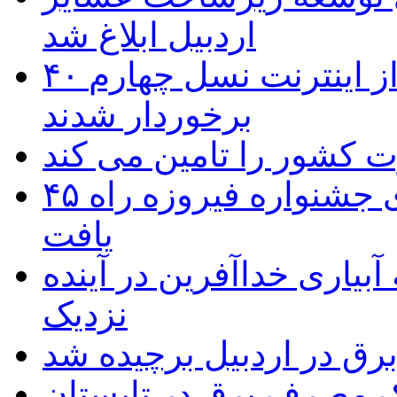
اردبیل ابلاغ شد
۴۰ روستای شهرستان گِرمی از اینترنت نسل چهارم
برخوردار شدند
۴۵ اثر هنرمندان اردبیلی به غربالگری جشنواره فیروزه راه
یافت
بیاری خداآفرین در آینده
نزدیک
یک مصرف برق در تابستان