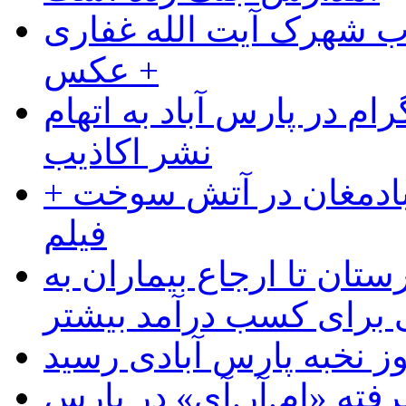
ب شهرک آیت الله غفاری
+ عکس
ام در پارس آباد به اتهام
نشر اکاذیب
آبادمغان در آتش سوخت +
فیلم
ستان تا ارجاع بیماران به
رای کسب درآمد بیشتر
وز نخبه پارس آبادی رسید
رفته «ام.آر.آی» در پارس