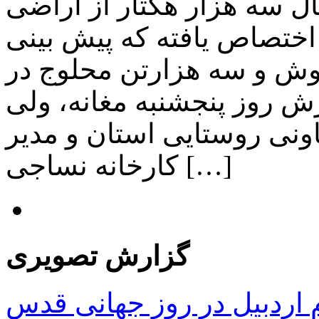
ال سه هزار هکتار از اراضی
اختصاص یافته که پیش بینی
 بر 9هزار تن وش و سه هزارتن محلوج در
 روز پنجشنبه مغانه، ولی
ونی روستایی استان و مدیر
کارخانه نساجی […]
گزارش تصویری
ردبیل در روز جهانی قدس