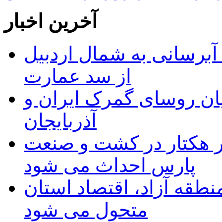
آخرین اخبار
 مجوز ماده ۲۳ طرح آبرسانی به شمال اردبیل
از سد عمارت
ان روسای گمرک ایران و
آذربایجان
ر هکتار در کشت و صنعت
پارس احداث می شود
منطقه آزاد، اقتصاد استان
متحول می شود