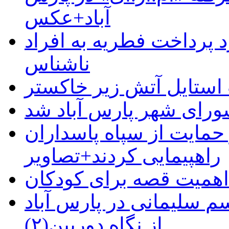
آباد+عکس
 پرداخت فطریه به افراد
ناشناس
استایل آتش زیر خاکستر
رای شهر پارس آباد شد
حمایت از سپاه پاسداران
راهپیمایی کردند+تصاویر
م سلیمانی در پارس آباد
از نگاه دوربین(۲)