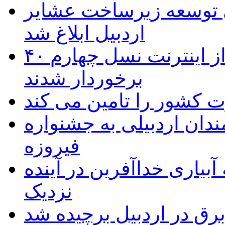
 ریال برای توسعه زیرساخت عشایر
اردبیل ابلاغ شد
۴۰ روستای شهرستان گِرمی از اینترنت نسل چهارم
برخوردار شدند
 به۵۰ اثر هنرمندان اردبیلی به جشنواره
فیروزه
بیاری خداآفرین در آینده
نزدیک