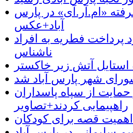
رفته «ام.آر.آی» در پارس
آباد+عکس
 پرداخت فطریه به افراد
ناشناس
استایل آتش زیر خاکستر
رای شهر پارس آباد شد
حمایت از سپاه پاسداران
راهپیمایی کردند+تصاویر
م سلیمانی در پارس آباد