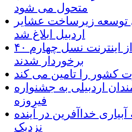
متحول می شود
 ریال برای توسعه زیرساخت عشایر
اردبیل ابلاغ شد
۴۰ روستای شهرستان گِرمی از اینترنت نسل چهارم
برخوردار شدند
 به۵۰ اثر هنرمندان اردبیلی به جشنواره
فیروزه
بیاری خداآفرین در آینده
نزدیک