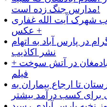
مدارس جنگ زده است!
ب شهرک آیت الله غفاری
+ عکس
ام در پارس آباد به اتهام
نشر اکاذیب
آبادمغان در آتش سوخت +
فیلم
ستان تا ارجاع بیماران به
رای کسب درآمد بیشتر
وز نخبه پارس آبادی رسید