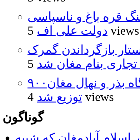
نگ قره باغ و ناسپاسی
5 views
دولت علی اف
تار بازگرداندن گمرک
 تجاری بنام مغان شد
۹۰۰هزار اصله نهال توسط ایستگاه بذر و نهال مغان
4 views
توزیع شد
گوناگون
 اسلام آبادمغان که شبیه