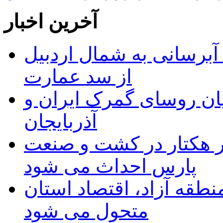
آخرین اخبار
 مجوز ماده ۲۳ طرح آبرسانی به شمال اردبیل
از سد عمارت
ان روسای گمرک ایران و
آذربایجان
ر هکتار در کشت و صنعت
پارس احداث می شود
منطقه آزاد، اقتصاد استان
متحول می شود