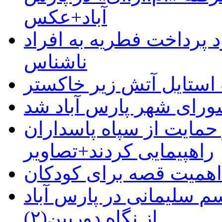
آباد+عکس
 پرداخت فطریه به افراد
ناشناس
استایل آتش زیر خاکستر
رای شهر پارس آباد شد
حمایت از سپاه پاسداران
راهپیمایی کردند+تصاویر
م سلیمانی در پارس آباد
از نگاه دوربین(۲)