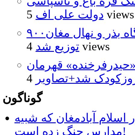
نگ قره باغ و ناسپاسی
5 views
دولت علی اف
۹۰۰هزار اصله نهال توسط ایستگاه بذر و نهال مغان
4 views
توزیع شد
«حیدرفرخنده» قهرمان
روزکودک شد+تصاویر
گوناگون
 اسلام آبادمغان که شبیه
مدارس جنگ زده است!