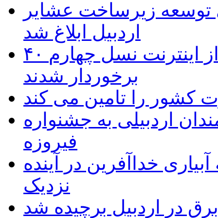
 ریال برای توسعه زیرساخت عشایر
اردبیل ابلاغ شد
۴۰ روستای شهرستان گِرمی از اینترنت نسل چهارم
برخوردار شدند
 به۵۰ اثر هنرمندان اردبیلی به جشنواره
فیروزه
بیاری خداآفرین در آینده
نزدیک