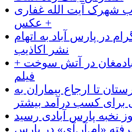
ب شهرک آیت الله غفاری
+ عکس
ام در پارس آباد به اتهام
نشر اکاذیب
آبادمغان در آتش سوخت +
فیلم
ستان تا ارجاع بیماران به
رای کسب درآمد بیشتر
وز نخبه پارس آبادی رسید
رفته «ام.آر.آی» در پارس