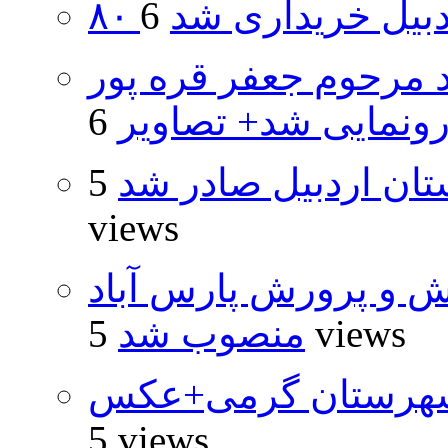
اردبیل خریداری شد
د مرحوم جعفر قره پور
ونمایی شد+ تصاویر
تان اردبیل صادر شد
5
views
ش و پرورش پارس آباد
5 views
منصوب شد
شهرستان گرمی+عکس
5 views