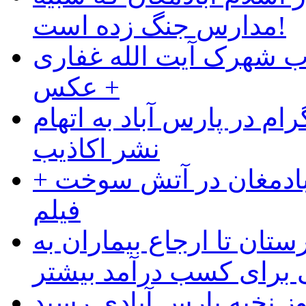
مدارس جنگ زده است!
ب شهرک آیت الله غفاری
+ عکس
ام در پارس آباد به اتهام
نشر اکاذیب
آبادمغان در آتش سوخت +
فیلم
ستان تا ارجاع بیماران به
رای کسب درآمد بیشتر
وز نخبه پارس آبادی رسید