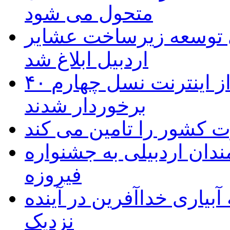
متحول می شود
 ریال برای توسعه زیرساخت عشایر
اردبیل ابلاغ شد
۴۰ روستای شهرستان گِرمی از اینترنت نسل چهارم
برخوردار شدند
 به۵۰ اثر هنرمندان اردبیلی به جشنواره
فیروزه
بیاری خداآفرین در آینده
نزدیک