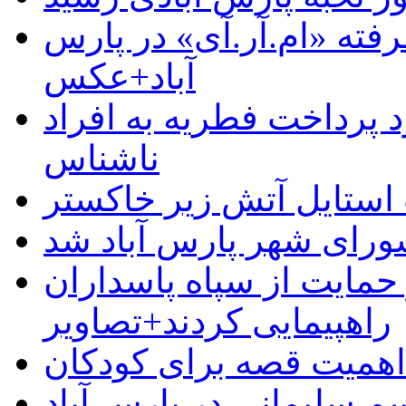
رفته «ام.آر.آی» در پارس
آباد+عکس
 پرداخت فطریه به افراد
ناشناس
استایل آتش زیر خاکستر
رای شهر پارس آباد شد
حمایت از سپاه پاسداران
راهپیمایی کردند+تصاویر
م سلیمانی در پارس آباد