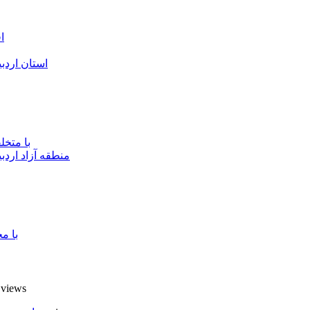
ا
استان اردب
با متخ
منطقه آزاد اردب
با م
7 views