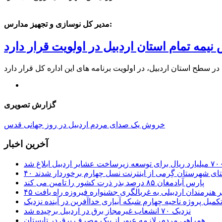
مدیر کل نوسازی و تجهیز مدارس:
یمه تمام استان اردبیل در اولویت قرار دارد
گزارش تصویری
خروش یک صدای مردم اردبیل در روز جهانی قدس
آخرین اخبار
ستای شهرستان گِرمی از اینترنت نسل چهارم برخوردار شدند
پارس آبادمغان ۸۵ درصد بذر ذرت کشور را تامین می کند
 اثر هنرمندان اردبیلی به غربالگری جشنواره فیروزه راه یافت
کمیل پروژه ناحیه چهارم شبکه آبیاری خداآفرین در آینده نزدیک
نزدیک ۷۰ انشعاب غیرمجاز برق در اردبیل برچیده شد
همراهی مردم، لازمه عبور از پیک مصرف برق در تابستان