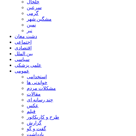
خلخال
سرعین
گرمی
مشگین شهر
نمین
نیر
دشت مغان
اجتماعی
اقتصادی
بین الملل
سیاسی
علمی پزشکی
عمومی
استخدامی
خواندنی ها
مشکلات مردم
مقالات
چند رسانه ای
عکس
فیلم
طرح و کاریکاتور
گزارش
گفت و گو
یادداشت