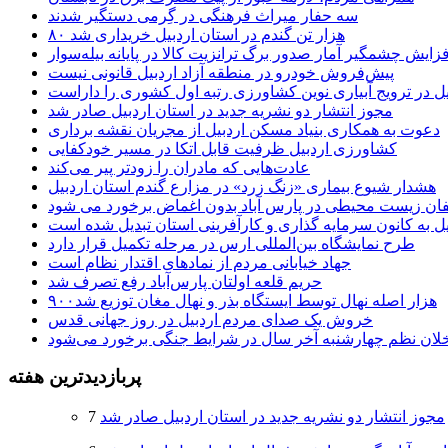
سه حفار میراث فرهنگی در گِرمی دستگیر شدند
۸۰ هزار تن گندم در استان اردبیل خریداری شد
فزایش چشمگیر آمار صدور برگ ترانزیت کالا در پایانه بیله‌سوار
پیش‌فروش خودرو در منطقه آزاد اردبیل قانونی نیست
یل در ترویج آبیاری نوین کشاورزی رتبه اول کشوری را داراست
مجوز انتشار دو نشریه جدید در استان اردبیل صادر شد
دعوت به همکاری بنیاد مسکن اردبیل از مجریان نقشه برداری
کشاورزی اردبیل ظرفیت قابل اتکا در مسیر خودکفایی
عادت‌هایی که مادران را زودتر پیر می‌کند
هشدار شیوع بیماری «زنگ زرد» در مزارع گندم استان اردبیل
لفان زیست محیطی در پارس آباد بدون اغماض برخورد می شود
یل به کانون سرمایه گذاری و کارآفرینی استان تبدیل شده است
طرح نمایشگاه بین‌المللی ارس در مرحله تکمیل قرار دارد
جهاد خیابانی مردم از نمادهای اقتدار نظام است
حریم قلعه اولتان پارس‌آباد رفع تصرف شد
۹۰۰هزار اصله نهال توسط ایستگاه بذر و نهال مغان توزیع شد
خروش یک صدای مردم اردبیل در روز جهانی قدس
خلان نظم چهارشنبه‌ آخر سال در شرایط جنگی برخورد می‌شود
پربازدیدترین هفته
مجوز انتشار دو نشریه جدید در استان اردبیل صادر شد