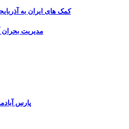
کمک های ایران به آذربای
مدیریت بحران آ
پارس آبادمغان ۸۵ درصد بذر ذرت کشور را