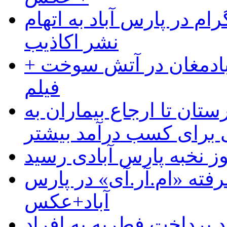
ام در پارس آباد به اتهام
نشر اکاذیب
آبادمغان در آتش سوخت +
فیلم
ستان تا ارجاع بیماران به
رای کسب درآمد بیشتر
وز نخبه پارس آبادی رسید
رفته «ام.آر.آی» در پارس
آباد+عکس
 پرداخت فطریه به افراد