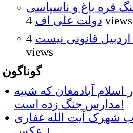
نگ قره باغ و ناسپاسی
4 views
دولت علی اف
اردبیل قانونی نیست
4
views
گوناگون
 اسلام آبادمغان که شبیه
مدارس جنگ زده است!
ب شهرک آیت الله غفاری
+ عکس