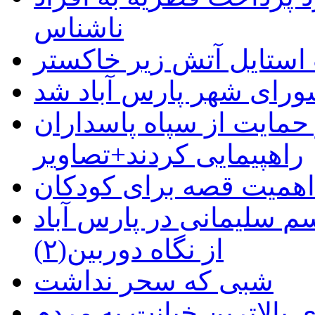
ناشناس
استایل آتش زیر خاکستر
رای شهر پارس آباد شد
حمایت از سپاه پاسداران
راهپیمایی کردند+تصاویر
م سلیمانی در پارس آباد
از نگاه دوربین(۲)
شبی که سحر نداشت
 بالاترین خیانت به مردم