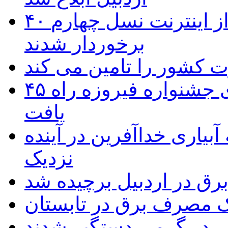
۴۰ روستای شهرستان گِرمی از اینترنت نسل چهارم
برخوردار شدند
۴۵ اثر هنرمندان اردبیلی به غربالگری جشنواره فیروزه راه
یافت
بیاری خداآفرین در آینده
نزدیک
یک مصرف برق در تابستان
 در گِرمی دستگیر شدند