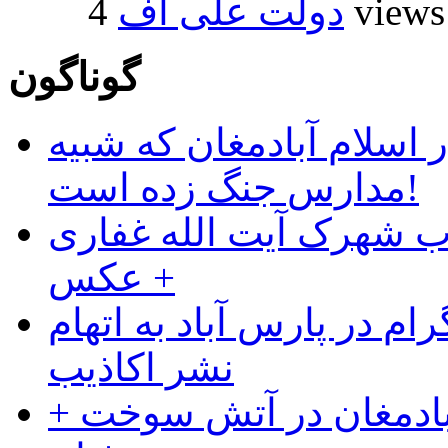
4 views
دولت علی اف
گوناگون
 اسلام آبادمغان که شبیه
مدارس جنگ زده است!
ب شهرک آیت الله غفاری
+ عکس
ام در پارس آباد به اتهام
نشر اکاذیب
آبادمغان در آتش سوخت +