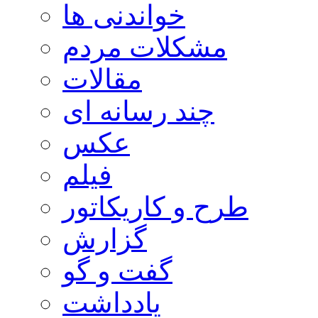
خواندنی ها
مشکلات مردم
مقالات
چند رسانه ای
عکس
فیلم
طرح و کاریکاتور
گزارش
گفت و گو
یادداشت