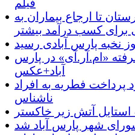
فیلم
ستان تا ارجاع بیماران به
رای کسب درآمد بیشتر
وز نخبه پارس آبادی رسید
رفته «ام.آر.آی» در پارس
آباد+عکس
 پرداخت فطریه به افراد
ناشناس
استایل آتش زیر خاکستر
رای شهر پارس آباد شد