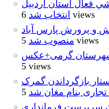
شي فعال استان اردبيل
6 views
انتخاب شد
ش و پرورش پارس آباد
5 views
منصوب شد
شهرستان گرمی+عکس
5 views
تار بازگرداندن گمرک
 تجاری بنام مغان شد
ان سرپرست فرمانداری