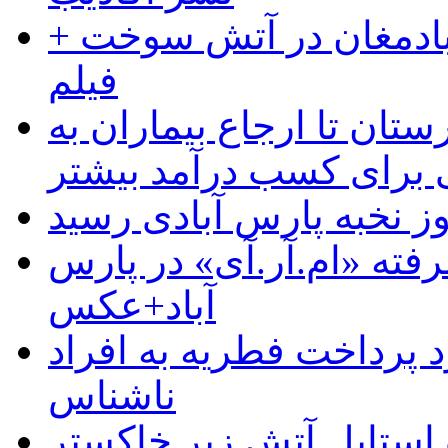
آبادمغان در آتش سوخت +
فیلم
ستان تا ارجاع بیماران به
رای کسب درآمد بیشتر
وز نخبه پارس آبادی رسید
رفته «ام.آر.آی» در پارس
آباد+عکس
 پرداخت فطریه به افراد
ناشناس
استایل آتش زیر خاکستر