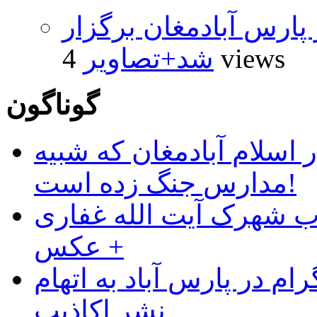
پارس آبادمغان برگزار
4 views
شد+تصاویر
گوناگون
 اسلام آبادمغان که شبیه
مدارس جنگ زده است!
ب شهرک آیت الله غفاری
+ عکس
ام در پارس آباد به اتهام
نشر اکاذیب