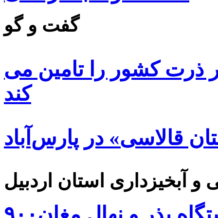
گفت و گو
 ۸۵ درصد بذر ذرت کشور را تامین می
کند
ن قالاسی» در پارس‌آباد
۹۰۰هزار اصله نهال توسط ایستگاه بذر و نهال مغان