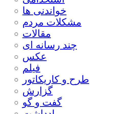
خواندنی ها
مشکلات مردم
مقالات
چند رسانه ای
عکس
فیلم
طرح و کاریکاتور
گزارش
گفت و گو
یادداشت