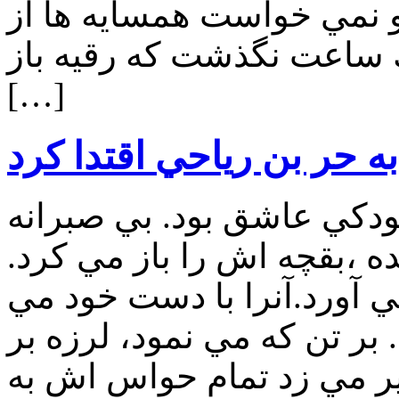
و نمي خواست همسايه ها از
يك ساعت نگذشت كه رقيه باز
[…]
ه حر بن رياحي اقتدا كرد
ودكي عاشق بود. بي صبرانه
ه ،بقچه اش را باز مي كرد.
ي آورد.آنرا با دست خود مي
ر تن كه مي نمود، لرزه بر
ير مي زد تمام حواس اش به