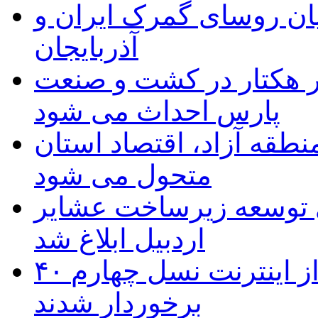
ان روسای گمرک ایران و
آذربایجان
ر هکتار در کشت و صنعت
پارس احداث می شود
منطقه آزاد، اقتصاد استان
متحول می شود
 ریال برای توسعه زیرساخت عشایر
اردبیل ابلاغ شد
۴۰ روستای شهرستان گِرمی از اینترنت نسل چهارم
برخوردار شدند