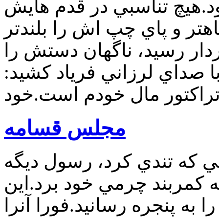
.هيچ تناسبي در قدم هايش
هتر و پاي چپ اش را بلندتر
ردار رسيد، ناگهان دستش را
 صداي لرزاني فرياد كشيد:
مجلس قسامه
ي كه تندي كرد، رسول ديگه
 كمربند چرمي خود برد.اين
به پنجره رسانيد.فورا آنرا