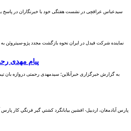
سیدعباس عراقچی در نشست هفتگی خود با خبرنگاران در پاسخ به سو
نماینده شرکت فیدل در ایران نحوه بازگشت مجدد پژو-سیتروئن به ا
پیام مهدی رحم
به گزارش خبرگزاری خبرآنلاین؛ سیدمهدی رحمتی دروازه بان تیم فو
پارس آبادمغان، اردبيل- افشين بيابانگرد كشتي گير فرنگي كار پار