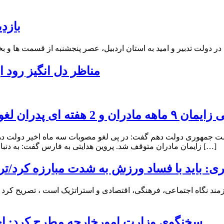
بازد
مناظر دل انگیز رود 
 ای پدران لغو شد/ نخستین چالش اجتماعی دولت و مجلس
یاست جمهوری دولت دهم گفت: در پی لغو مصوبات سه ماه اخیر دولت 
زایمان مادران متوقف شد. پروین هدایتی به فارس گفت: به دنبال دستور معاون اول رئیس جمهور مبنی بر لغو مصوبات دولت دهم از […]
ی: باید با فساد ورزش به شدت مبارزه کرد/تر
زمند نگاه اجتماعی، فرهنگی، اقتصادی و استراتژیک است ، تصریح کر
سخنگوی وزارت امورخارجه مطرح کرد: احت