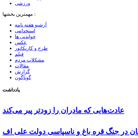
ورزشی
مهمترین بخشها :
آرشیو هفته نامه
استخدامی
خواندنی ها
عکس
طرح و کاریکاتور
فیلم
مشکلات مردم
مقالات
گزارش
گوناگون
یادداشت
عادت‌هایی که مادران را زودتر پیر می‌کند
جان در جنگ قره باغ و ناسپاسی دولت علی اف