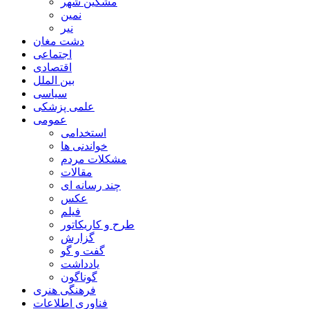
مشگین شهر
نمین
نیر
دشت مغان
اجتماعی
اقتصادی
بین الملل
سیاسی
علمی پزشکی
عمومی
استخدامی
خواندنی ها
مشکلات مردم
مقالات
چند رسانه ای
عکس
فیلم
طرح و کاریکاتور
گزارش
گفت و گو
یادداشت
گوناگون
فرهنگی هنری
فناوری اطلاعات