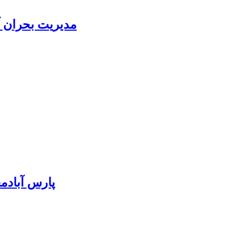
مدیریت بحران آ
پارس آبادمغان ۸۵ درصد بذر ذرت کشور را