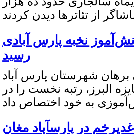
یماه سالجاری حدود ده هزار
نش‌آموز نخبه پارس آبادی
رسید
 برهان شهرستان پارس آباد
زه البرز، رتبه نخست را در
دیرخم در پارسآباد مغان