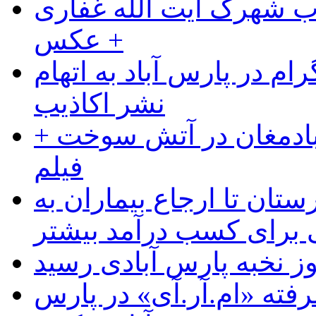
ب شهرک آیت الله غفاری
+ عکس
ام در پارس آباد به اتهام
نشر اکاذیب
آبادمغان در آتش سوخت +
فیلم
ستان تا ارجاع بیماران به
رای کسب درآمد بیشتر
وز نخبه پارس آبادی رسید
رفته «ام.آر.آی» در پارس