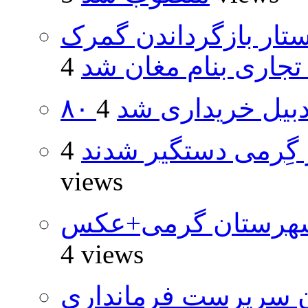
تار بازگرداندن گمرک
 تجاری بنام مغان شد
اردبیل خریداری شد
گِرمی دستگیر شدند
4
views
شهرستان گرمی+عکس
4 views
ان سرپرست فرمانداری