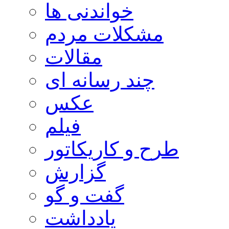
خواندنی ها
مشکلات مردم
مقالات
چند رسانه ای
عکس
فیلم
طرح و کاریکاتور
گزارش
گفت و گو
یادداشت