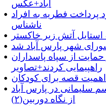
آباد+عکس
 پرداخت فطریه به افراد
ناشناس
استایل آتش زیر خاکستر
رای شهر پارس آباد شد
حمایت از سپاه پاسداران
راهپیمایی کردند+تصاویر
م سلیمانی در پارس آباد
از نگاه دوربین(۲)