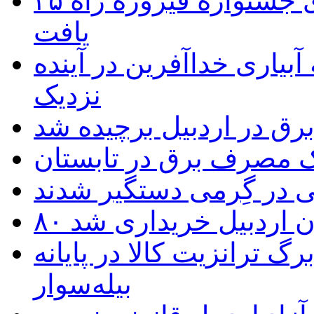
۴۵ اثر هنرمندان اردبیلی به غربالگری جشنواره فیروزه راه
یافت
بیاری خداآفرین در آینده
نزدیک
یک مصرف برق در تابستان
 در گِرمی دستگیر شدند
تان اردبیل خریداری شد
 ترانزیت کالا در پایانه
بیله‌سوار