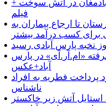
آبادمغان در آتش سوخت +
فیلم
ستان تا ارجاع بیماران به
رای کسب درآمد بیشتر
وز نخبه پارس آبادی رسید
رفته «ام.آر.آی» در پارس
آباد+عکس
 پرداخت فطریه به افراد
ناشناس
استایل آتش زیر خاکستر