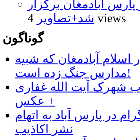
پارس آبادمغان برگزار
4 views
شد+تصاویر
گوناگون
 اسلام آبادمغان که شبیه
مدارس جنگ زده است!
ب شهرک آیت الله غفاری
+ عکس
ام در پارس آباد به اتهام
نشر اکاذیب