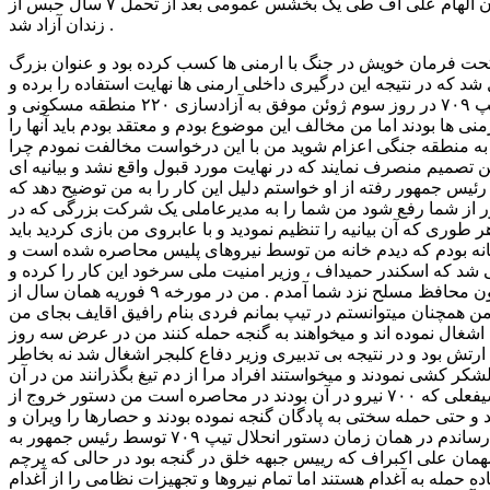
نهایت دادگاه عالی آذربایجان وی را به اتهام کودتا بر علیه دولت و خیانت به کشور به حبس ابد محکوم نمود که سرانجام بعد از روی کار آمدن الهام علی اف طی یک بخشس عمومی بعد از تحمل ۷ سال حبس از
زندان آزاد شد .
تحت فرمان خویش در جنگ با ارمنی ها کسب کرده بود و عنوان بزرگ
شد که در نتیجه این درگیری داخلی ارمنی ها نهایت استفاده را برده و
کلبجر و آغدام را اشغال نمودند او در مصاحبه ای که بعد از دستگیری در سال ۱۹۹۸ انجام داد میگوید یک روز قبل حادثه ۴ ژوئن نیروهای تیپ ۷۰۹ در روز سوم ژوئن موفق به آزادسازی ۲۲۰ منطقه مسکونی و
ی ها بودند اما من مخالف این موضوع بودم و معتقد بودم باید آنها را
چی بئی وزیر دفاع را پیش من فرستاد و گفت باید به منطقه جنگی اعزام شوید من با این درخواست مخالفت نمودم چرا
 تصمیم منصرف نمایند که در نهایت مورد قبول واقع نشد و بیانیه ای
دای آن روز پیش رئیس جمهور رفته از او خواستم دلیل این کار را به من توضیح دهد که
ور از شما رفع شود من شما را به مدیرعاملی یک شرکت بزرگی که در
ی که آن بیانیه را تنظیم نمودید و با عابروی من بازی کردید باید
 خانه بودم که دیدم خانه من توسط نیروهای پلیس محاصره شده است و
عی شد که اسکندر حمیداف ، وزیر امنیت ملی سرخود این کار را کرده و
خواسته شما را بازداشت کند گفتم خوب من در نهاد ریاست جمهوری بودم آنجا میتوانست مرا بازداشت کند من به شما اعتماد کردم و بدون محافظ مسلح نزد شما آمدم . من در مورخه ۹ فوریه همان سال از
ن همچنان میتوانستم در تیپ بمانم فردی بنام رافیق اقایف بجای من
اشغال نموده اند و میخواهند به گنجه حمله کنند من در عرض سه روز
 برکنار شده بود و خودش در پادگان در محاصره ارتش بود و در نتیجه بی تدبیری وزیر دفاع کلبجر اشغال شد نه بخاطر
 کشی نمودند و میخواستند افراد مرا از دم تیغ بگذرانند من در آن
زمان مشغول مراسم عزاداری پدرم بودم حتی اجازه نداند مجلس ترحیم پدرم تمام شود که شبانه به من اطلاع دادند پادگان آموزشی سیفعلی که ۷۰۰ نیرو در آن بودند در محاصره است من دستور خروج از
یر ، زندانی و به شدت شکنجه نمودند و حتی حمله سختی به پادگان گنجه نموده بودند و حصارها را ویران و
عده ای زیادی را کشته و زخمی نموده بودند و خانه من در محاصره بود و میخواستند مرا بازداشت کنند که از راهی مخفی خود را به پادگان رساندم در همان زمان دستور انحلال تیپ ۷۰۹ توسط رئیس جمهور به
مهمان علی اکبراف که رییس جبهه خلق در گنجه بود در حالی که پرچم
 حمله به آغدام هستند اما تمام نیروها و تجهیزات نظامی را از آغدام