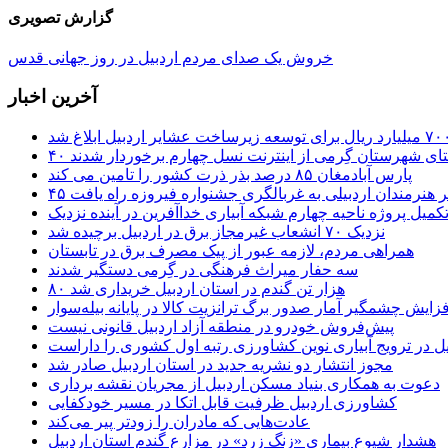
گزارش تصویری
خروش یک صدای مردم اردبیل در روز جهانی قدس
آخرین اخبار
ستای شهرستان گِرمی از اینترنت نسل چهارم برخوردار شدند
پارس آبادمغان ۸۵ درصد بذر ذرت کشور را تامین می کند
 اثر هنرمندان اردبیلی به غربالگری جشنواره فیروزه راه یافت
کمیل پروژه ناحیه چهارم شبکه آبیاری خداآفرین در آینده نزدیک
نزدیک ۷۰ انشعاب غیرمجاز برق در اردبیل برچیده شد
همراهی مردم، لازمه عبور از پیک مصرف برق در تابستان
سه حفار میراث فرهنگی در گِرمی دستگیر شدند
۸۰ هزار تن گندم در استان اردبیل خریداری شد
فزایش چشمگیر آمار صدور برگ ترانزیت کالا در پایانه بیله‌سوار
پیش‌فروش خودرو در منطقه آزاد اردبیل قانونی نیست
یل در ترویج آبیاری نوین کشاورزی رتبه اول کشوری را داراست
مجوز انتشار دو نشریه جدید در استان اردبیل صادر شد
دعوت به همکاری بنیاد مسکن اردبیل از مجریان نقشه برداری
کشاورزی اردبیل ظرفیت قابل اتکا در مسیر خودکفایی
عادت‌هایی که مادران را زودتر پیر می‌کند
هشدار شیوع بیماری «زنگ زرد» در مزارع گندم استان اردبیل