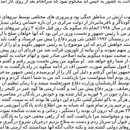
 قوت ارتش در مناطق جنگی بود و پیروزی های مختلفی توسط نیروهای 
کودتاگر و نافرمانبردار از دولت مرکزی در آن بازه حساس زمانی تبدیل 
ن با رئیس جمهور و نخست وزیر در این بود که آنها خواهان صلح با ارمن
مجازات کنیم چون مرتکب جنایات نابخشودنی علیه ملت ما شده اند . در زمستان ۱۹۹۲ ائل
د خواهش کردم که این موضوع را به رئیس جمهور بگویند و او را از این
 برکنار و مرا به خیانت به کشور متهم نمودند و آن بیانیه از تلوزیون قرائت شد من فر
اف صحبت نموده میگویم بیانیه اصلاحی صادر شود و اتهام خیانت به کش
ا رفع خواهد شد . او میگوید من پیش نخست وزیر رفتم و گفتم هر طور
ی را قبول نمیکنم صورت حسین اف در ادامه میگوید در راه بازگشت به
ئیس جمهور تماس گرفتم و دلیل این کار را از او پرسیدم رئیس جمهور مد
ت توسط کارشناسان وزارت دفاع صورتجلسه میشد و تا زمان تنظیم آن م
ایف ، وزیر دفاع پیش من آمد و گفت ارمنی ها کوه عمر در کلبجر را 
کوه عمر را آزاد نمودم او میگوید که در قبال اشغال کلبجر مسئولیتی ندارد چون در ۹ فوریه
گز به باکو لشکرکشی نکردم این دولتی ها بودند که به سمت گنجه لشکر
پادگان را دادم و همه به گنجه آمدند و صبح زود پادگان را اشغال و ۲۴ نفری که درون آن بودند را دستگ
ن از قبول آن سرباز زدم و دست به سلاح بردیم درجریان شروع درگیری 
ی دولتی کشته شد و نکته جالب آنکه انها میدانستند که ارمنی ها آماده