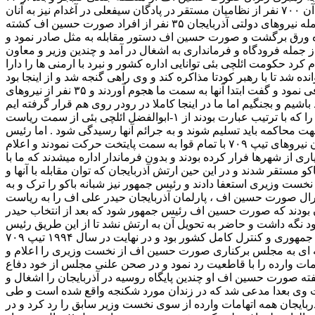
آزادسازی ۲۲۰ منطقه مسکونی و کوه عمر از اشغال ارمنی ها به سمت گنجه حرکت نمودند و در پادگان گنجه مستقر شدند و علاوه بر آن ۷۰۰ نفر از نظامیان مستقر در پادگان سیفعلی در آغدام نیز به آنان
ملحق شدند و به دلیل عدم فرمانبرداری از دولت مرکزی رئیس جمهور دستور حمله به گنجه و انحلال تیپ ۷۰۹ را صادر نمود که در نتیجه حمله نیروهای دولتی آذربایجان ۳۵ نفر از افراد صورت حسین اف کشته
و به شدت شکنجه شدند اما به یکباره ورق برگشت و صورت حسین اف دستور مقابله به مثل صادر نمود و
بدست نیروهای تیپ ۷۰۹ سقوط کرد و همه ارگانهای حکومتی از جمله فرودگاه و فرمانداری به اشغال در آمد و چندین وزیر و معاون
اعلام حکومت نظامی نمود و اعلام کرد حکومت ائلچی بئی توانایی اداره کشور و نبرد با ارمنی ها را دارا
شد تا با رهبر کودتا مذاکره کند و وی راهی گنجه شد و از اینجا بود
که پای حیدر علی اف به باکو مجددا باز شد در مذاکرات صورت گرفته ژنرال صورت حسین اف دولت را عامل اصلی شروع مناقشه معرفی نمود و گفت ابتدا آنها به سمت ما هجوم آوردند و ۳۵ نفر از نیروهای
شیم و بجنگیم اما ما در اینجا کاملا در رودر روی هم قرار گرفته ایم
ما از خون کشته شده ها نمیگذریم و باید عاملین این حادثه مجازات و از سمتهایشان استعفا دهند و حیدرعلی اف خواسته های تیپ ۷۰۹ را که با ترتیب عبارت بودند از ۱-ابوالفضل ائلچی بئی از سمت ریاست
ستعفا دهد همچنین این افراد جهت محاکمه باید تسلیم شوند و به جرائم آنها رسیدگی شود . اما رئیس
جمهور خواسته های آنها را رد نمود و اعلام کرد که تسلیم چنین صحنه آرایی خطرناکی که از خارج طراحی شده است ، نخواهدشد در این زمان نیروهای تیپ ۷۰۹ با تمام قوا به سمت پایتخت حرکت نمودند و اعلام
از شهرها فرار کرده بودند و بدون فرماندار اداره میشدند که ما با
ستقر شدند و در این حین ارتش آذربایجان که توان مقابله با آنها و
ست وزیری استعفا دادند و رئیس جمهور نیز شبانه باکو را ترک و به
ل صورت حسین اف ، پارلمان آذربایجان حیدر علی اف را به ریاست
دین ترتیب اداره حکومت بصورت موقت بدست ایشان سپرده شد البته طبق اخبار واصله تیپ ۷۰۹ در صدد آن بودند که صورت حسین اف رئیس جمهور شود که بعد از انتخاب حیدر
 نخست وزیری همچنان تیپ ۷۰۹ را بعنوان بازوی قدرتمند دولت خود نگه داشت و حاضر به تحویل آن به ارتش نشد تا از این طریق رئیس
جمهور و مجلس را تابع و مطیع خود سازد چرا که هدف اصلی صورت حسین اف که قدرت مطلق در آذربایجان بود رسیدن به سمت ریاست جمهوری و کنترل کامل کشور بود و در نهایت در سال ۱۹۹۴ تیپ ۷۰۹
سلاح و منحل نمودند و حیدر علی اف ، طی نامه ای به مجلس برکناری صورت حسین اف از نخست وزیری را اعلام و
ات وارده را با قاطعیت رد نمود و در صحن علنی مجلس از خود دفاع
حویل دولت آذربایجان داد طبق گفته صورت حسین اف او چندین پایگاه روسیه در آذربایجان را اشغال و
است وی بعدا مدعی شد که در زندان مورد شکنجه واقع شده است و طی
بایجان همه اتهامات وارده از سوی نخست وزیر سابق را رد کرد و در