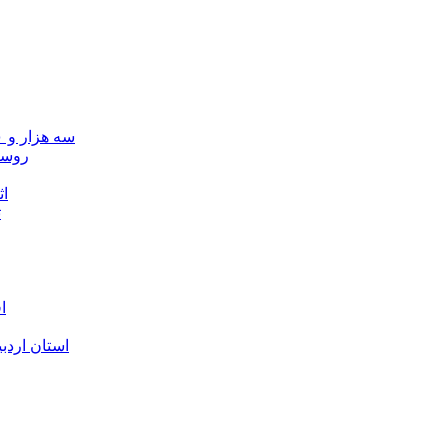
سه هزار و ۷۰۰ میلیارد ریال برای توسعه زیرساخت عشایر اردبیل ابلاغ شد
۴۰ رو
۴۵
ت
ا
استان اردب