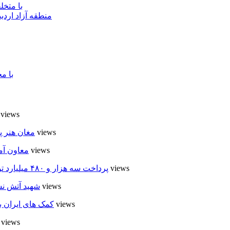
با متخ
منطقه آزاد اردب
با م
8 views
6 views
مغان هنر پ
5 views
معاون آم
4 views
پرداخت سه هزار و ۴۸۰ میلیارد تومان تسهیلات مقاوم سازی مسکن روستایی در اردبیل
4 views
شهید آتش نش
4 views
کمک های ایران ب
4 views