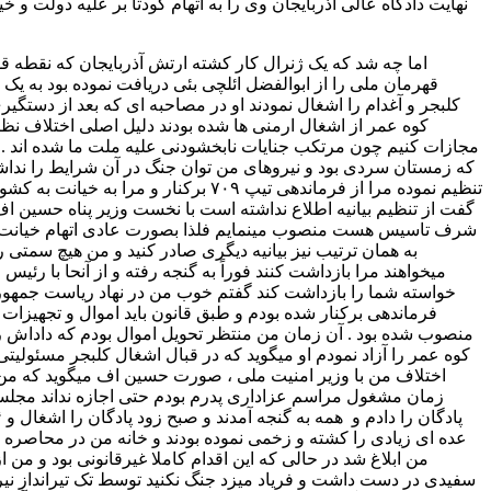
اما چه شد که یک ژنرال کار کشته ارتش آذربایجان که نقطه
قهرمان ملی را از ابوالفضل ائلچی بئی دریافت نموده بود به یک 
کوه عمر از اشغال ارمنی ها شده بودند دلیل اصلی اختلاف نظر م
که زمستان سردی بود و نیروهای من توان جنگ در آن شرایط را نداشتن
تنظیم نموده مرا از فرماندهی تیپ ۷۰۹
گفت از تنظیم بیانیه اطلاع نداشته است با نخست وزیر پناه حسین 
شرف تاسیس هست منصوب مینمایم فلذا بصورت عادی اتهام خیانت از شم
به همان ترتیب نیز بیانیه دیگری صادر کنید و من هیچ سمت
میخواهند مرا بازداشت کنند فوراً به گنجه رفته و از آنحا با ر
فرماندهی برکنار شده بودم و طبق قانون باید اموال و تجهیزا
منصوب شده بود . آن زمان من منتظر تحویل اموال بودم که داداش رض
اختلاف من با وزیر امنیت ملی ، صورت حسین اف میگوید که من هر
من ابلاغ شد در حالی که این اقدام کاملا غیرقانونی بود و م
سفیدی در دست داشت و فریاد میزد جنگ نکنید توسط تک تیرانداز نیروها