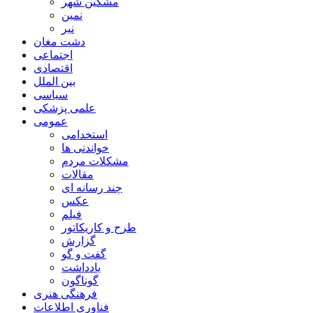
مشگین شهر
نمین
نیر
دشت مغان
اجتماعی
اقتصادی
بین الملل
سیاسی
علمی پزشکی
عمومی
استخدامی
خواندنی ها
مشکلات مردم
مقالات
چند رسانه ای
عکس
فیلم
طرح و کاریکاتور
گزارش
گفت و گو
یادداشت
گوناگون
فرهنگی هنری
فناوری اطلاعات