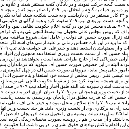
شدند و پادگان سیفعلی نیز به اشغال نیروهای حکومتی در آمد و ۲۴ کادر مستقر در آن بازداشت 
نیروهای حکومتی شکست خورده و گنجه را به سمت باکو ترک کردند و گنجه 
وزیر گروگان گرفته شدند صورت حسین اف علاوه بر فرماندهی تیپ ۷۰۹ نماینده مجلس نیز بود در گنجه 
اف که رییس مجلس عالی نخجوان بود توسط ائلچی بئی به باکو فراخوانده 
ه ما باید در این بازه حساس زمانی بر علیه ارمنی های اشغالگر متحد با
هوری استعفا دهد ۲- عیسی قنبر از ریاست پارلمان استعفا دهد ۳- پناه حسین اف از سمت نخست وزیری ا
ودند البته در این خصوص صورت حسین اف میگوید که فرمانداران بسیاری 
مور خللی پیش نیاید ، نیروهای صورت حسین اف در چهل کیلومتری باکو م
یت عیسی قنبر ، رییس مجلس از سمت خود استعفا و پناه حسین اف از نخ
لق برای همیشه سقوط کرد بعد از سقوط حکومت ائلچی بئی توسط ژنرا
مجلس ملی انتخاب نمود و ب
علی اف در انتخابات سال۱۹۹۳ بعنوان نخست وزیری رسید و بعد از
در صدد انجام کودتا برعلیه حیدرعلی اف بر آمد که خنثی شد و سرانجام تیپ ۷۰۹ را خلع 
ت رای به برکناری وی از نخست وزیری دادند هر چند نخست وزیر اتهام
کرد صورت حسین اف شبانه از باکو خارج و راهی مسکو شد اما ۲/۵ سال بعد دولت روسیه وی را ت
و کینه داشتند و آن مدت را هم در روسیه بصورت مخفیانه زندگی کرده 
 این اقدام واکنش نهادهای حقوق بشری را در پی داشت اما حکومت آذر