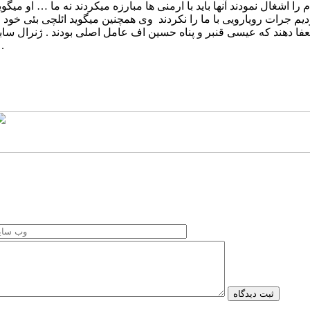
اشغال نمودند آنها باید با ارمنی ها مبارزه میکردند نه ما … او میگوید 
رات رویارویی با ما را نکردند وی همچنین میگوید ائلچی بئی خود از
عفا دهند که عیسی قنبر و پناه حسین اف عامل اصلی بودند . ژنرال سابق
روسیه را رد کرد و گفت هیچگونه همکاری با آنها صو