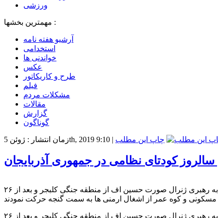
ورزشی
مهمترین بخشها :
آرشیو هفته نامه
استخدامی
خواندنی ها
عکس
طرح و کاریکاتور
فیلم
مشکلات مردم
مقالات
گزارش
گوناگون
چاپ این مطلب
|
زمان انتشار : ژوئن 5th, 2019 9:10
سالروز کودتای نظامی در جمهوری آذربایجان
۲۶ سال از کودتای ژنرال صورت حسین اف بر علیه دولت ابوالفضل ائلچی بئی میگذرد در تاریخ ۴ ژوئن ۱۹۹۳ تیپ ۷۰۹ ارتش آذربایجان به رهبری ژنرال صورت حسین اف از منطقه جنگی کلبجر و بعد از
۲۶ سال از کودتای ژنرال صورت حسین اف بر علیه دولت ابوالفضل ائلچی بئی میگذرد در تاریخ ۴ ژوئن ۱۹۹۳ تیپ ۷۰۹ ارتش آذربایجان به رهبری ژنرال صورت حسین اف از منطقه جنگی کلبجر و بعد از