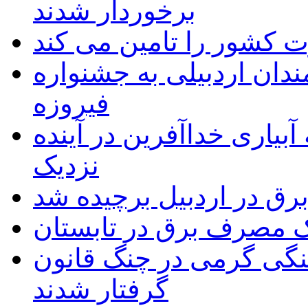
برخوردار شدند
 به۵۰ اثر هنرمندان اردبیلی به جشنواره
فیروزه
بیاری خداآفرین در آینده
نزدیک
یک مصرف برق در تابستان
نگی گرمی در چنگ قانون
گرفتار شدند