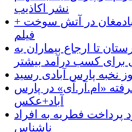
نشر اکاذیب
آبادمغان در آتش سوخت +
فیلم
ستان تا ارجاع بیماران به
رای کسب درآمد بیشتر
وز نخبه پارس آبادی رسید
رفته «ام.آر.آی» در پارس
آباد+عکس
 پرداخت فطریه به افراد
ناشناس