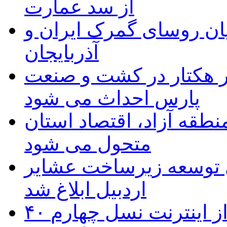
از سد عمارت
ان روسای گمرک ایران و
آذربایجان
ر هکتار در کشت و صنعت
پارس احداث می شود
منطقه آزاد، اقتصاد استان
متحول می شود
 ریال برای توسعه زیرساخت عشایر
اردبیل ابلاغ شد
۴۰ روستای شهرستان گِرمی از اینترنت نسل چهارم