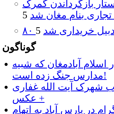
تار بازگرداندن گمرک
 تجاری بنام مغان شد
اردبیل خریداری شد
گوناگون
 اسلام آبادمغان که شبیه
مدارس جنگ زده است!
ب شهرک آیت الله غفاری
+ عکس
ام در پارس آباد به اتهام