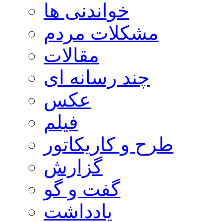
خواندنی ها
مشکلات مردم
مقالات
چند رسانه ای
عکس
فیلم
طرح و کاریکاتور
گزارش
گفت و گو
یادداشت