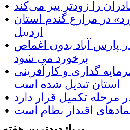
دران را زودتر پیر می‌کند
د» در مزارع گندم استان
اردبیل
 پارس آباد بدون اغماض
برخورد می شود
رمایه گذاری و کارآفرینی
استان تبدیل شده است
 مرحله تکمیل قرار دارد
نمادهای اقتدار نظام است
پربازدیدترین هفته