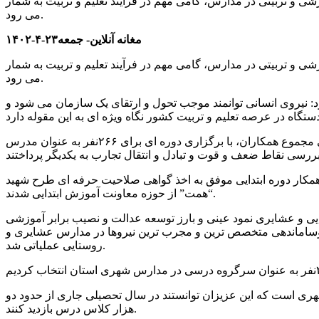
ی و تربیتی در مدارس، گامی مهم در فرآیند تعلیم و تربیت به شمار
می رود.
مغانه آنلاین- جمعه۲۳-۴-۱۴۰۲
ی و تربیتی در مدارس، گامی مهم در فرآیند تعلیم و تربیت به شمار
می رود.
د: نیروی انسانی توانمند موجب تحول و ارتقای یک سازمان می شود و
وی بیان کرد: در راستای ارتقای صلاحیت حرفه ای معلمان دوره ابتدایی در شاخص استانی، به جای برپایی کارگاه ها و دوره های سنتی برای مجموع همکاران، با برگزاری دوره ای برای ۲۶۶نفر به عنوان مدرس
به نتایج و کارکردهای مثبت این طرح اشاره کرد و ادامه داد: با اجرای این طرح و استقبال خوب آموزگاران، تا کنون دو هزار و ۹۳۳ همکار دوره ابتدایی موفق به اخذ گواهی صلاحیت حرفه ای طرح شهید
“همت” از حوزه معاونت آموزش ابتدایی شدند.
ایی و عشایری نمود عینی و بارز توسعه عدالت و نصیب برابر آموزشی
یری سطح استان به تعداد ۱۲هزار مورد و ارتقای کیفیت آموزشی وساماندهی متخصص ترین و مجرب ترین نیروها در مدارس عشایری و
روستایی عملیاتی شد.
ی است که این عزیزان توانستند در سال تحصیلی جاری از حدود دو
هزار کلاس درس بازدید کنند.