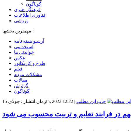
گوناگون
فرهنگی هنری
فناوری اطلاعات
ورزشی
مهمترین بخشها :
آرشیو هفته نامه
استخدامی
خواندنی ها
عکس
طرح و کاریکاتور
فیلم
مشکلات مردم
مقالات
گزارش
گوناگون
چاپ این مطلب
|
زمان انتشار : جولای 15th, 2023 12:22
هم در فرایند تعلیم و تربیت محسوب می شود