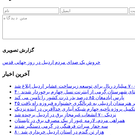
گزارش تصویری
خروش یک صدای مردم اردبیل در روز جهانی قدس
آخرین اخبار
ستای شهرستان گِرمی از اینترنت نسل چهارم برخوردار شدند
پارس آبادمغان ۸۵ درصد بذر ذرت کشور را تامین می کند
 اثر هنرمندان اردبیلی به غربالگری جشنواره فیروزه راه یافت
کمیل پروژه ناحیه چهارم شبکه آبیاری خداآفرین در آینده نزدیک
نزدیک ۷۰ انشعاب غیرمجاز برق در اردبیل برچیده شد
همراهی مردم، لازمه عبور از پیک مصرف برق در تابستان
سه حفار میراث فرهنگی در گِرمی دستگیر شدند
۸۰ هزار تن گندم در استان اردبیل خریداری شد