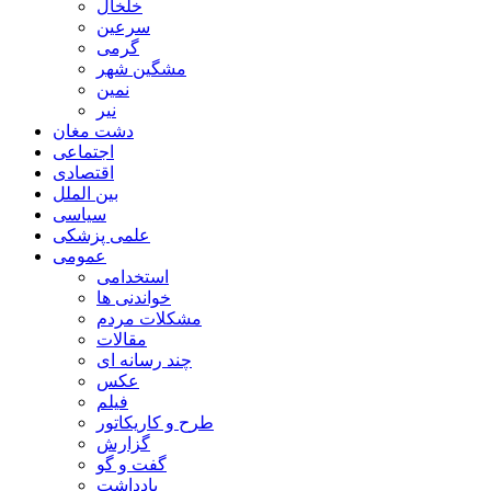
خلخال
سرعین
گرمی
مشگین شهر
نمین
نیر
دشت مغان
اجتماعی
اقتصادی
بین الملل
سیاسی
علمی پزشکی
عمومی
استخدامی
خواندنی ها
مشکلات مردم
مقالات
چند رسانه ای
عکس
فیلم
طرح و کاریکاتور
گزارش
گفت و گو
یادداشت