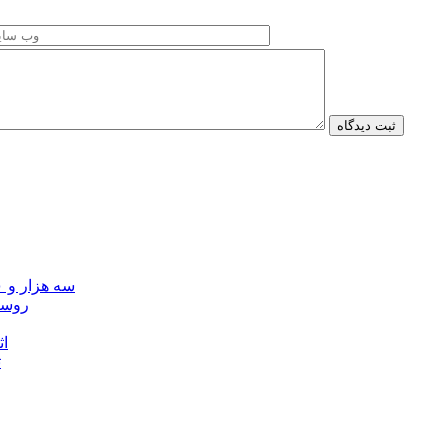
سه هزار و ۷۰۰ میلیارد ریال برای توسعه زیرساخت عشایر اردبیل ابلاغ شد
۴۰ رو
۴۵
ت