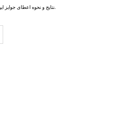
نتایج و نحوه اعطای جوایز این مسابقه متعاقبا در ۳۰ دیماه ۹۵ در پایگاه های خبری آران مغان، آوای مغان، مغانه، ارس تبار و وبلاگ کتابخانه شهید رجائی اعلام خواهد شد.