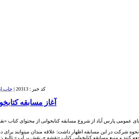
کد خبر : 20313
|
آغاز مسابقه کتابخ
به نحوه شرکت در این مسابقه اظهار داشت: علاقه مندان میتوانند برا
ند و منبع مسابقه کتابخوانی کتاب «نقشه ی نقش بر آب » تالیف: سید علی خامنه ای را از کتا