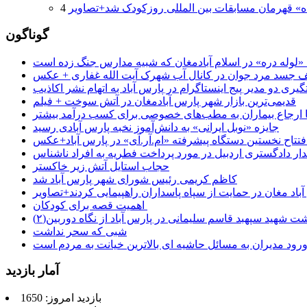
ه» قهرمان مسابقات بین المللی روزکودک شد+تصاویر
گوناگون
جسد مرد جوان در کانال آب شهرک آیت الله غفاری + عکس
یری دو مدیر پیج اینستاگرام در پارس آباد به اتهام نشر اکاذیب
قدیمی‌ترین بازار شهر پارس آبادمغان در آتش سوخت + فیلم
 تا ارجاع بیماران به مطب‌های خصوصی برای کسب درآمد بیشتر
جایزه «نوبل ایرانی» به دانش‌آموز نخبه پارس آبادی رسید
فتتاح نخستین دستگاه پیشرفته «ام.آر.آی» در پارس آباد+عکس
ر دادگستری اردبیل در مورد پرداخت فطریه به افراد ناشناس
حجاب استایل آتش زیر خاکستر
کاظم کریمی رئیس شورای شهر پارس آباد شد
باد مغان در حمایت از سپاه پاسداران راهپیمایی کردند+تصاویر
اهمیت قصه برای کودکان
شت شهید سپهبد قاسم سلیمانی در پارس آباد از نگاه دوربین(۲)
شبی که سحر نداشت
رود مدیران به مسائل حاشیه ای بالاترین خیانت به مردم است
آمار بازدید
بازدید امروز: 1650