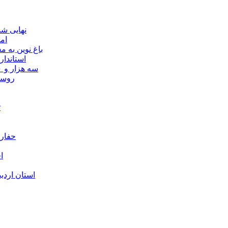
نهایی شدن مجوز ماده ۲۳
ام
باغ نوین به
استاندار
سه هزار و ۷۰۰ میلیارد ریال برای توسعه زیرساخت عشایر اردبیل ابلاغ شد
۴۰ رو
ت
حفارا
ا
استان اردب