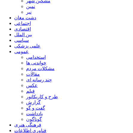
مشگین شهر
نمین
نیر
دشت مغان
اجتماعی
اقتصادی
بین الملل
سیاسی
علمی پزشکی
عمومی
استخدامی
خواندنی ها
مشکلات مردم
مقالات
چند رسانه ای
عکس
فیلم
طرح و کاریکاتور
گزارش
گفت و گو
یادداشت
گوناگون
فرهنگی هنری
فناوری اطلاعات