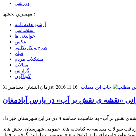
ورزشی
مهمترین بخشها :
آرشیو هفته نامه
استخدامی
خواندنی ها
عکس
طرح و کاریکاتور
فیلم
مشکلات مردم
مقالات
گزارش
گوناگون
چاپ این مطلب
|
زمان انتشار : دسامبر 31st, 2016 11:16
وانی «نقشه ی نقش بر آب» در پارس آبادمغان
ی دریافت سوالات مسابقه به کتابخانه های عمومی شهرستان، بخش های
بخانه های عمومی به امانت گرفته یا فایل pdf کتاب را از نشانی های زیر دانلود نموده و