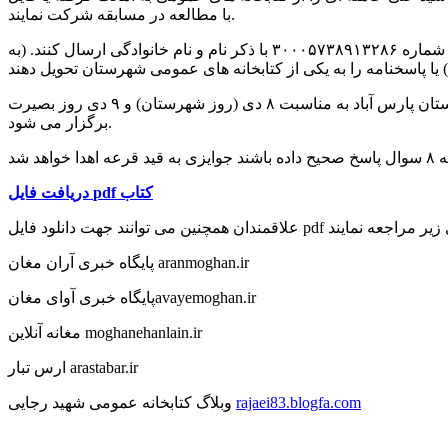
با مطالعه در مسابقه شرکت نمایند.
وی در خصوص نحوه پاسخ و ارسال سوالات مسابقه گفت: شرکت کنندگان در این مسابقه، باید جواب سوالات را به صورت پشت سرهم به شماره ۳۰۰۰۵۷۳۸۹۱۳۲۸۶ با ذکر نام و نام خانوادگی ارسال کنند. (به
رئیس اداره کتابخانه های عمومی پارس آباد افزود: این مسابقه به همت اداره کتابخانه های عمومی و با همکاری ناحیه مقاومت بسیج شهرستان پارس آباد به مناسبت ۸ دی (روز شهرستان) و ۹ دی روز بصیرت
برگزار می شود.
کتاب
pdf
دریافت فایل
پایگاه خبری آران مغان aranmoghan.ir
پایگاه خبری آوای مغانavayemoghan.ir
مغانه آنلاین moghanehanlain.ir
ارس تبار arastabar.ir
rajaei83.blogfa.com
وبلاگ کتابخانه عمومی شهید رجایی