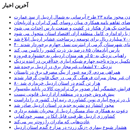
آخرین اخبار
 طرح آبرسانی به شمال اردبیل از سد عمارت
ضای تفاهم نامه همکاری میان روسای گمرک ایران و آذربایجان
 مساحت یک هزار هکتار در کشت و صنعت پارس احداث می شود
: با راه اندازی کامل منطقه آزاد، اقتصاد استان متحول می شود
ستای شهرستان گِرمی از اینترنت نسل چهارم برخوردار شدند
پارس آبادمغان ۸۵ درصد بذر ذرت کشور را تامین می کند
راهیابی نزدیک به۵۰ اثر هنرمندان اردبیلی به جشنواره فیروزه
کمیل پروژه ناحیه چهارم شبکه آبیاری خداآفرین در آینده نزدیک
نزدیک ۷۰ انشعاب غیرمجاز برق در اردبیل برچیده شد
همراهی مردم، لازمه عبور از پیک مصرف برق در تابستان
ن غیر مجاز میراث فرهنگی گرمی در چنگ قانون گرفتار شدند
۸۰ هزار تن گندم در استان اردبیل خریداری شد
فزایش چشمگیر آمار صدور برگ ترانزیت کالا در پایانه بیله‌سوار
پیش‌فروش خودرو در منطقه آزاد اردبیل قانونی نیست
یل در ترویج آبیاری نوین کشاورزی رتبه اول کشوری را داراست
مجوز انتشار دو نشریه جدید در استان اردبیل صادر شد
دعوت به همکاری بنیاد مسکن اردبیل از مجریان نقشه برداری
کشاورزی اردبیل ظرفیت قابل اتکا در مسیر خودکفایی
عادت‌هایی که مادران را زودتر پیر می‌کند
هشدار شیوع بیماری «زنگ زرد» در مزارع گندم استان اردبیل