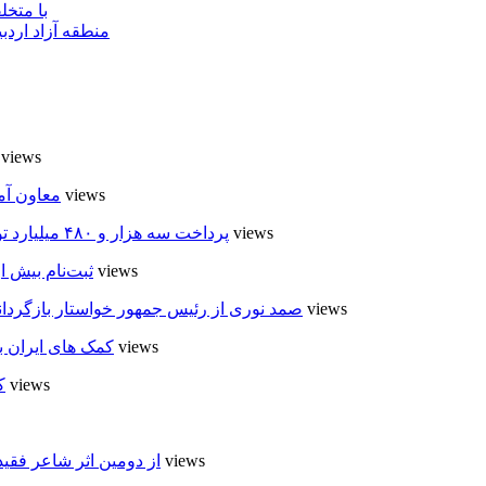
با متخ
منطقه آزاد اردب
7 views
6 views
معاون آم
6 views
پرداخت سه هزار و ۴۸۰ میلیارد تومان تسهیلات مقاوم سازی مسکن روستایی در اردبیل
5 views
ثبت‌نام بیش از ۵۰۰۰ داوطلب در انتخابات شوراهای روستا در
5 views
صمد نوری از رئیس جمهور خواستار بازگردان
5 views
کمک های ایران ب
5 views
ک
5 views
از دومین اثر شاعر فقی