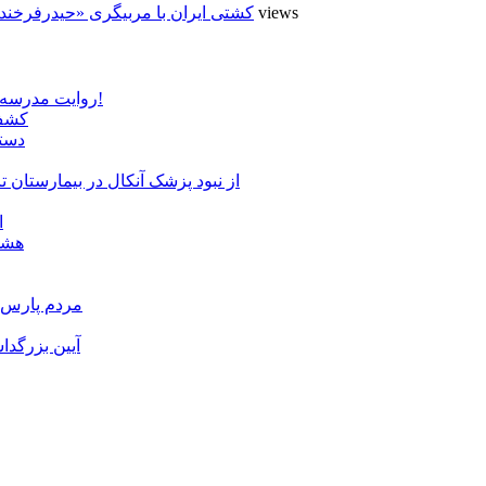
4 views
کشتی ایران با مربیگری «حیدرفرخند
روایت مدرسه «لوله دره» در اسلام آبادمغان که شبیه مدارس جنگ زده است!
کشف 
دستگ
از نبود پزشک آنکال در بیمارستان
ا
هشدا
مردم پارس آ
آیین بزرگدا
و