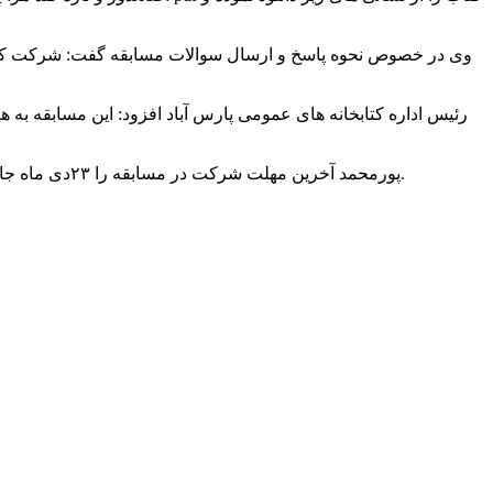
پورمحمد آخرین مهلت شرکت در مسابقه را ۲۳دی ماه جاری اعلام و خاطرنشان کرد: به ۸ از شرکت کنندگان در این رقابت که به ۸ سوال پاسخ صحیح داده باشند جوایزی به قید قرعه اهدا خواهد شد.