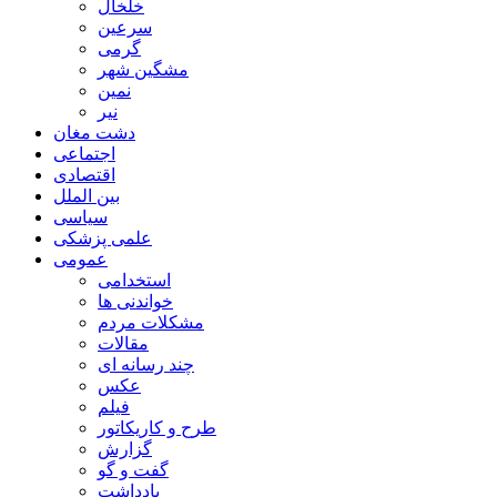
خلخال
سرعین
گرمی
مشگین شهر
نمین
نیر
دشت مغان
اجتماعی
اقتصادی
بین الملل
سیاسی
علمی پزشکی
عمومی
استخدامی
خواندنی ها
مشکلات مردم
مقالات
چند رسانه ای
عکس
فیلم
طرح و کاریکاتور
گزارش
گفت و گو
یادداشت