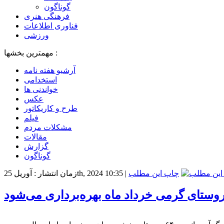
گوناگون
فرهنگی هنری
فناوری اطلاعات
ورزشی
مهمترین بخشها :
آرشیو هفته نامه
استخدامی
خواندنی ها
عکس
طرح و کاریکاتور
فیلم
مشکلات مردم
مقالات
گزارش
گوناگون
چاپ این مطلب
|
زمان انتشار : آوریل 25th, 2024 10:35