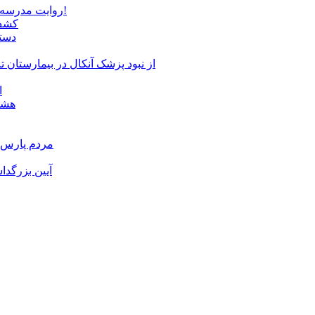
روایت مدرسه «لوله دره» در اسلام آبادمغان که شبیه مدارس جنگ زده است!
کشف 
دستگ
از نبود پزشک آنکال در بیمارستان
ا
هشدا
مردم پارس آ
آیین بزرگدا
و