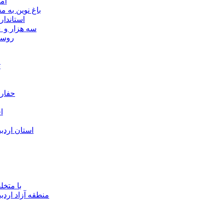
ام
باغ نوین به
استاندار
سه هزار و ۷۰۰ میلیارد ریال برای توسعه زیرساخت عشایر اردبیل ابلاغ شد
۴۰ رو
ت
حفارا
ا
استان اردب
با متخ
منطقه آزاد اردب