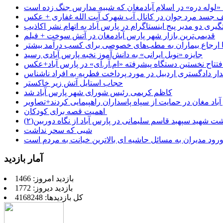
جسد مرد جوان در کانال آب شهرک آیت الله غفاری + عکس
یری دو مدیر پیج اینستاگرام در پارس آباد به اتهام نشر اکاذیب
قدیمی‌ترین بازار شهر پارس آبادمغان در آتش سوخت + فیلم
 تا ارجاع بیماران به مطب‌های خصوصی برای کسب درآمد بیشتر
جایزه «نوبل ایرانی» به دانش‌آموز نخبه پارس آبادی رسید
فتتاح نخستین دستگاه پیشرفته «ام.آر.آی» در پارس آباد+عکس
ر دادگستری اردبیل در مورد پرداخت فطریه به افراد ناشناس
حجاب استایل آتش زیر خاکستر
کاظم کریمی رئیس شورای شهر پارس آباد شد
باد مغان در حمایت از سپاه پاسداران راهپیمایی کردند+تصاویر
اهمیت قصه برای کودکان
شت شهید سپهبد قاسم سلیمانی در پارس آباد از نگاه دوربین(۲)
شبی که سحر نداشت
رود مدیران به مسائل حاشیه ای بالاترین خیانت به مردم است
آمار بازدید
بازدید امروز: 1466
بازدید دیروز: 1772
کل بازدیدها: 4168248