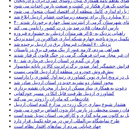
ضای تفاهم نامه همکاری میان روسای گمرک ایران و آذربایجان
 مساحت یک هزار هکتار در کشت و صنعت پارس احداث می شود
: با راه اندازی کامل منطقه آزاد، اقتصاد استان متحول می شود
ستای شهرستان گِرمی از اینترنت نسل چهارم برخوردار شدند
پارس آبادمغان ۸۵ درصد بذر ذرت کشور را تامین می کند
راهیابی نزدیک به۵۰ اثر هنرمندان اردبیلی به جشنواره فیروزه
کمیل پروژه ناحیه چهارم شبکه آبیاری خداآفرین در آینده نزدیک
نزدیک ۷۰ انشعاب غیرمجاز برق در اردبیل برچیده شد
همراهی مردم، لازمه عبور از پیک مصرف برق در تابستان
ن غیر مجاز میراث فرهنگی گرمی در چنگ قانون گرفتار شدند
۸۰ هزار تن گندم در استان اردبیل خریداری شد
فزایش چشمگیر آمار صدور برگ ترانزیت کالا در پایانه بیله‌سوار
پیش‌فروش خودرو در منطقه آزاد اردبیل قانونی نیست
یل در ترویج آبیاری نوین کشاورزی رتبه اول کشوری را داراست
مجوز انتشار دو نشریه جدید در استان اردبیل صادر شد
دعوت به همکاری بنیاد مسکن اردبیل از مجریان نقشه برداری
کشاورزی اردبیل ظرفیت قابل اتکا در مسیر خودکفایی
عادت‌هایی که مادران را زودتر پیر می‌کند
هشدار شیوع بیماری «زنگ زرد» در مزارع گندم استان اردبیل
لفان زیست محیطی در پارس آباد بدون اغماض برخورد می شود
یل به کانون سرمایه گذاری و کارآفرینی استان تبدیل شده است
طرح نمایشگاه بین‌المللی ارس در مرحله تکمیل قرار دارد
جهاد خیابانی مردم از نمادهای اقتدار نظام است