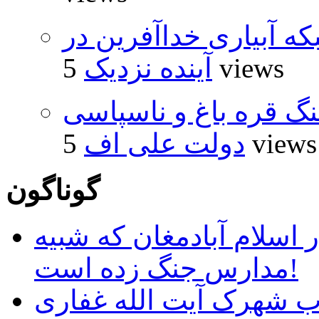
که آبیاری خداآفرین در
5 views
آینده نزدیک
نگ قره باغ و ناسپاسی
5 views
دولت علی اف
گوناگون
 اسلام آبادمغان که شبیه
مدارس جنگ زده است!
ب شهرک آیت الله غفاری