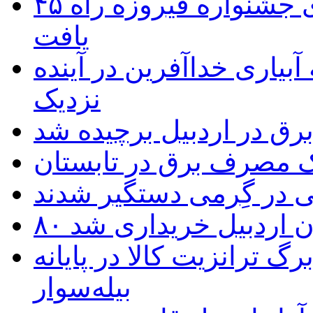
۴۵ اثر هنرمندان اردبیلی به غربالگری جشنواره فیروزه راه
یافت
بیاری خداآفرین در آینده
نزدیک
یک مصرف برق در تابستان
 در گِرمی دستگیر شدند
تان اردبیل خریداری شد
 ترانزیت کالا در پایانه
بیله‌سوار