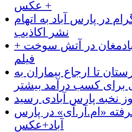
+ عکس
ام در پارس آباد به اتهام
نشر اکاذیب
آبادمغان در آتش سوخت +
فیلم
ستان تا ارجاع بیماران به
رای کسب درآمد بیشتر
وز نخبه پارس آبادی رسید
رفته «ام.آر.آی» در پارس
آباد+عکس