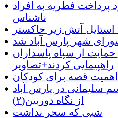
 پرداخت فطریه به افراد
ناشناس
استایل آتش زیر خاکستر
رای شهر پارس آباد شد
حمایت از سپاه پاسداران
راهپیمایی کردند+تصاویر
م سلیمانی در پارس آباد
از نگاه دوربین(۲)
شبی که سحر نداشت