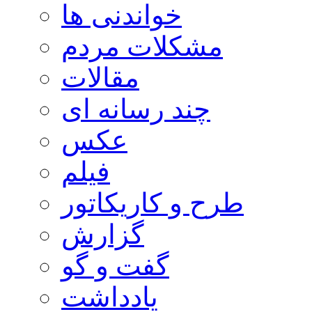
خواندنی ها
مشکلات مردم
مقالات
چند رسانه ای
عکس
فیلم
طرح و کاریکاتور
گزارش
گفت و گو
یادداشت