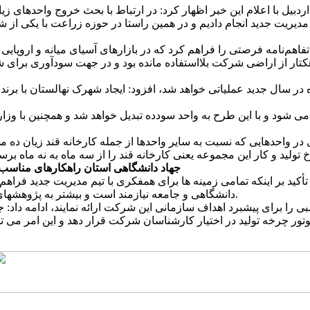
اردبیل با اعلام این خبر اظهار کرد: در ارتباط با بحث خروج واحده
یریت جدید انجام دادیم و در همین راستا در حوزه زراعت با یکی از شر
رنشان کرد: در بحث زراعت چوب بود به مساحت ۲ هزار هکتار از اراضی شرکت بلااستفاده مانده 
ر سال جدید عملیاتی خواهد شد، افزود: ایجاد شهرک نهالستان با برن
می شود و با این طرح به واحد سودده تبدیل خواهد شد و همچنین با وزا
ری در واحدهایی که نسبت به سایر واحدها از جمله کارخانه قند زیان د
جهاد دانشگاهی استان راهکارهای مناسب
أکید بر اینکه تمامی زمینه ها برای همفکری با تیم مدیریت جدید فرا
دانشگاهی و جامعه نیازمند است و بیشتر به پژوهشهای علمی و کاربردی فناورانه و حوزه های کسب و کار پردازش می کند.
سبی را برای پیشبرد اهداف سازمانی این شرکت ارائه نمایند، ادامه داد:
ور چرخه تولید در اختیار کارشناسان شرکت قرار دهد و این امر می ت