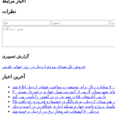
اخبار مرتبط
نظرات
گزارش تصویری
خروش یک صدای مردم اردبیل در روز جهانی قدس
آخرین اخبار
ستای شهرستان گِرمی از اینترنت نسل چهارم برخوردار شدند
پارس آبادمغان ۸۵ درصد بذر ذرت کشور را تامین می کند
 اثر هنرمندان اردبیلی به غربالگری جشنواره فیروزه راه یافت
کمیل پروژه ناحیه چهارم شبکه آبیاری خداآفرین در آینده نزدیک
نزدیک ۷۰ انشعاب غیرمجاز برق در اردبیل برچیده شد