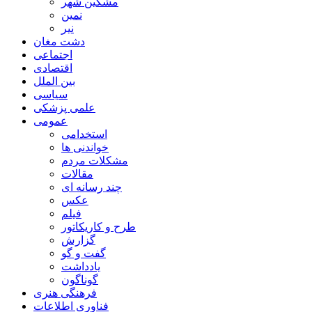
مشگین شهر
نمین
نیر
دشت مغان
اجتماعی
اقتصادی
بین الملل
سیاسی
علمی پزشکی
عمومی
استخدامی
خواندنی ها
مشکلات مردم
مقالات
چند رسانه ای
عکس
فیلم
طرح و کاریکاتور
گزارش
گفت و گو
یادداشت
گوناگون
فرهنگی هنری
فناوری اطلاعات