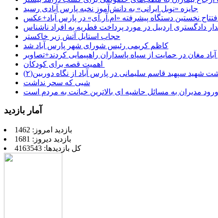
جایزه «نوبل ایرانی» به دانش‌آموز نخبه پارس آبادی رسید
فتتاح نخستین دستگاه پیشرفته «ام.آر.آی» در پارس آباد+عکس
ر دادگستری اردبیل در مورد پرداخت فطریه به افراد ناشناس
حجاب استایل آتش زیر خاکستر
کاظم کریمی رئیس شورای شهر پارس آباد شد
باد مغان در حمایت از سپاه پاسداران راهپیمایی کردند+تصاویر
اهمیت قصه برای کودکان
شت شهید سپهبد قاسم سلیمانی در پارس آباد از نگاه دوربین(۲)
شبی که سحر نداشت
رود مدیران به مسائل حاشیه ای بالاترین خیانت به مردم است
آمار بازدید
بازدید امروز: 1462
بازدید دیروز: 1681
کل بازدیدها: 4163543