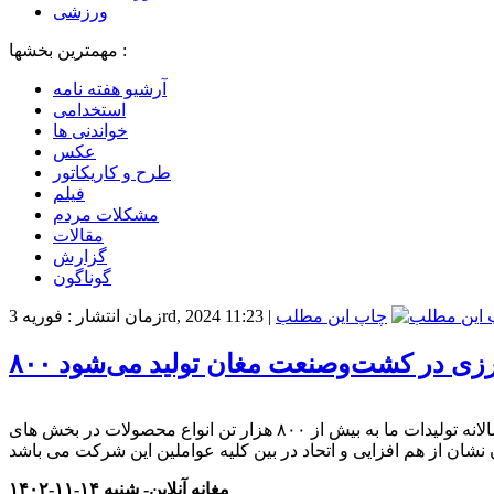
ورزشی
مهمترین بخشها :
آرشیو هفته نامه
استخدامی
خواندنی ها
عکس
طرح و کاریکاتور
فیلم
مشکلات مردم
مقالات
گزارش
گوناگون
چاپ این مطلب
|
زمان انتشار : فوریه 3rd, 2024 11:23
ورزی در کشت‌وصنعت مغان تولید می‌شود
مدیرعامل شرکت کشت و صنعت و دامپروری مغان گفت: با تلاشهای شبانه روزی مدیران و کارگران زحمتکش این مجموعه بزرگ، سالانه تولیدات ما به بیش از ۸۰۰ هزار تن انواع محصولات در بخش های
مغانه آنلاین- شنبه ۱۴-۱۱-۱۴۰۲