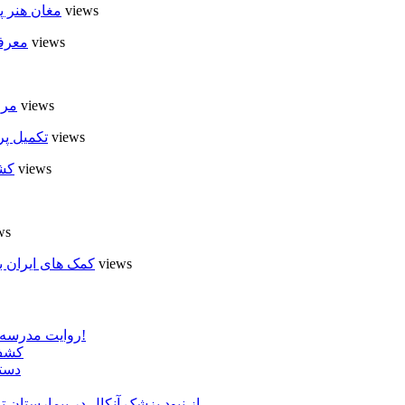
6 views
مغان هنر پ
6 views
معرفی
6 views
مرا
5 views
تکمیل پر
5 views
کشت
ews
5 views
کمک های ایران ب
روایت مدرسه «لوله دره» در اسلام آبادمغان که شبیه مدارس جنگ زده است!
کشف 
دستگ
از نبود پزشک آنکال در بیمارستان