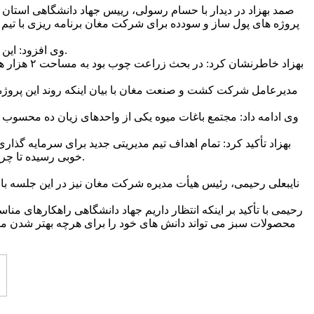
صمد بهزاد در دیدار با حسام رسولی، رییس جهاد دانشگاهی استان 
پروژه های پول ساز و سودده برای شرکت مغان برنامه ریزی با تیم مد
وی افزود: این تفاهم‌نامه فرصتی را فراهم کرد که در بازارهای آسیای میانه و اروپایی برای رقابت با دیگر برندها وارد بازار عرضه مستقیم محصولات شویم.
بهزاد خاط
مدیرعامل شرکت کشت و صنعت مغان با بیان اینکه روند این پروژه د
وی ادامه داد: مجتمع باغات میوه یکی از واحدهای زیان ده محسوب 
بهزاد تأکید کرد: تمام اهداف تیم مدیریتی جدید برای سرمایه گذا
خوبی رسیده تا چرخ تولید و کار این مجموعه یعنی کارخانه قند را از سه ماه به نه ماه برسانیم و در رونق تولید و اشتغالزایی نقش مؤثری را در منطقه ایجاد کند.
نایبعلی رحیمی، رئیس هیأت مدیره شرکت مغان نیز در این جلسه با ت
رحیمی با تأکید بر اینکه انتظار داریم جهاد دانشگاهی راهکارهای منا
محصولات سبز می تواند دانش های خود را برای هرچه بهتر شدن موت