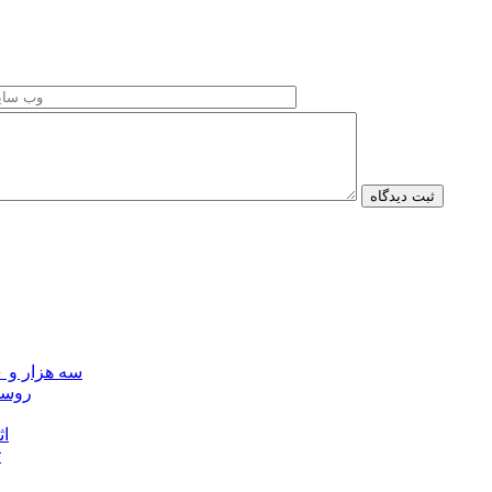
سه هزار و ۷۰۰ میلیارد ریال برای توسعه زیرساخت عشایر اردبیل ابلاغ شد
۴۰ رو
۴۵
ت