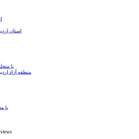
ا
استان اردب
با متخ
منطقه آزاد اردب
با م
7 views