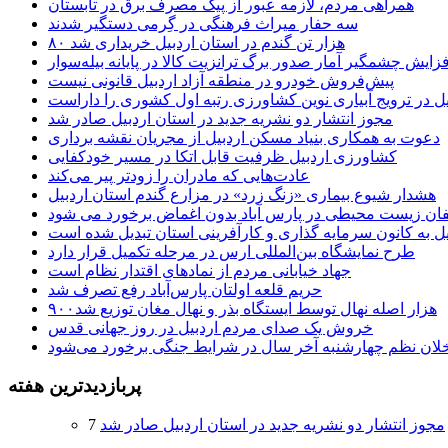
همراهی مردم، لازمه عبور از پیک مصرف برق در تابستان
سه حفار میراث فرهنگی در گِرمی دستگیر شدند
۸۰ هزار تن گندم در استان اردبیل خریداری شد
فزایش چشمگیر آمار صدور برگ ترانزیت کالا در پایانه بیله‌سوار
پیش‌فروش خودرو در منطقه آزاد اردبیل قانونی نیست
یل در ترویج آبیاری نوین کشاورزی رتبه اول کشوری را داراست
مجوز انتشار دو نشریه جدید در استان اردبیل صادر شد
دعوت به همکاری بنیاد مسکن اردبیل از مجریان نقشه برداری
کشاورزی اردبیل ظرفیت قابل اتکا در مسیر خودکفایی
عادت‌هایی که مادران را زودتر پیر می‌کند
هشدار شیوع بیماری «زنگ زرد» در مزارع گندم استان اردبیل
لفان زیست محیطی در پارس آباد بدون اغماض برخورد می شود
یل به کانون سرمایه گذاری و کارآفرینی استان تبدیل شده است
طرح نمایشگاه بین‌المللی ارس در مرحله تکمیل قرار دارد
جهاد خیابانی مردم از نمادهای اقتدار نظام است
حریم قلعه اولتان پارس‌آباد رفع تصرف شد
۹۰۰هزار اصله نهال توسط ایستگاه بذر و نهال مغان توزیع شد
خروش یک صدای مردم اردبیل در روز جهانی قدس
خلان نظم چهارشنبه‌ آخر سال در شرایط جنگی برخورد می‌شود
پربازدیدترین هفته
مجوز انتشار دو نشریه جدید در استان اردبیل صادر شد