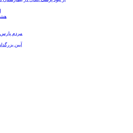
ا
هشدا
مردم پارس آ
آیین بزرگدا
و