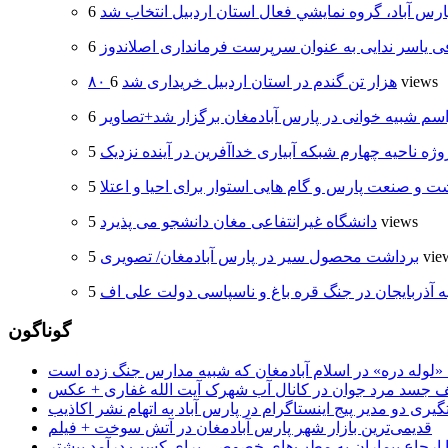
ارس آباد، گروه نمايشي فعال استان اردبيل انتخاب شد
 یاسر ندایی به عنوان سرپرست فرمانداری اصلاندوز
6 views
۸۰ هزار تن گندم در استان اردبیل خریداری شد
سم شبیه خوانی در پارس آبادمغان برگزار شد+تصاویر
وژه ناحیه چهارم شبکه آبیاری خداآفرین در آینده نزدیک
 و صنعت پارس و گام هایی استوار برای احیا و اعتلا
5 views
دانشگاه غیرانتفاعی مغان دانشجو می پذیرد
5 vi
برداشت محصول سیر در پارس آبادمغان/ تصویری
ه آذربایجان در جنگ قره باغ و ناسپاسی دولت علی اف
گوناگون
جسد مرد جوان در کانال آب شهرک آیت الله غفاری + عکس
یری دو مدیر پیج اینستاگرام در پارس آباد به اتهام نشر اکاذیب
قدیمی‌ترین بازار شهر پارس آبادمغان در آتش سوخت + فیلم
 تا ارجاع بیماران به مطب‌های خصوصی برای کسب درآمد بیشتر