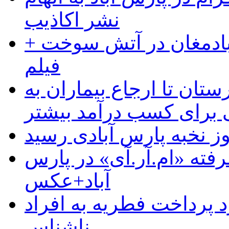
نشر اکاذیب
آبادمغان در آتش سوخت +
فیلم
ستان تا ارجاع بیماران به
رای کسب درآمد بیشتر
وز نخبه پارس آبادی رسید
رفته «ام.آر.آی» در پارس
آباد+عکس
 پرداخت فطریه به افراد
ناشناس