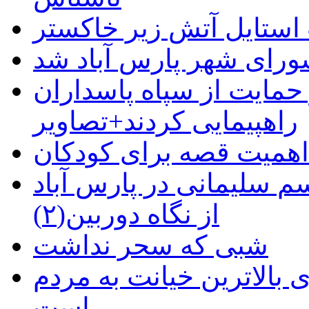
استایل آتش زیر خاکستر
رای شهر پارس آباد شد
حمایت از سپاه پاسداران
راهپیمایی کردند+تصاویر
م سلیمانی در پارس آباد
از نگاه دوربین(۲)
شبی که سحر نداشت
 بالاترین خیانت به مردم
است