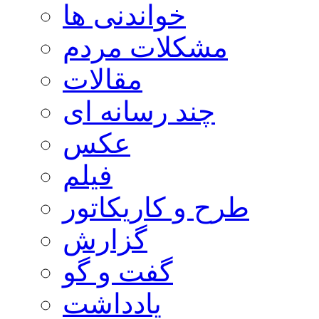
خواندنی ها
مشکلات مردم
مقالات
چند رسانه ای
عکس
فیلم
طرح و کاریکاتور
گزارش
گفت و گو
یادداشت