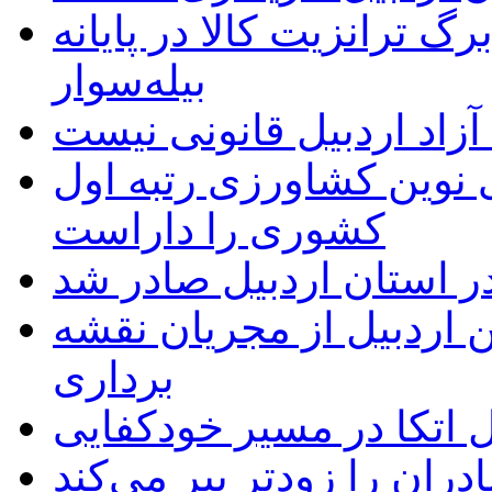
 ترانزیت کالا در پایانه
بیله‌سوار
زاد اردبیل قانونی نیست
ی نوین کشاورزی رتبه اول
کشوری را داراست
ر استان اردبیل صادر شد
 اردبیل از مجریان نقشه
برداری
اتکا در مسیر خودکفایی
دران را زودتر پیر می‌کند