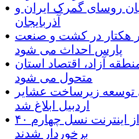
ان روسای گمرک ایران و
آذربایجان
ر هکتار در کشت و صنعت
پارس احداث می شود
منطقه آزاد، اقتصاد استان
متحول می شود
 ریال برای توسعه زیرساخت عشایر
اردبیل ابلاغ شد
۴۰ روستای شهرستان گِرمی از اینترنت نسل چهارم
برخوردار شدند