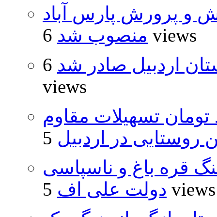
ش و پرورش پارس آباد
6 views
منصوب شد
تان اردبیل صادر شد
6
views
ار و ۴۸۰ میلیارد تومان تسهیلات مقاوم
روستایی در اردبیل
نگ قره باغ و ناسپاسی
5 views
دولت علی اف