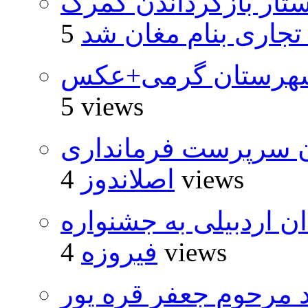
تار بازگرداندن گمرک
 تجاری بنام مغان شد
شهرستان گرمی+عکس
5 views
ان سرپرست فرمانداری
4 views
اصلاندوز
۵ اثر هنرمندان اردبیلی به جشنواره
4 views
فیروزه
د مرحوم جعفر قره پور