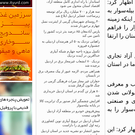
ار کرد:
استاندار: با راه اندازی کامل منطقه آزاد،
اقتصاد استان متحول می شود
‌سوار به
سه هزار و ۷۰۰ میلیارد ریال برای توسعه
زیرساخت عشایر اردبیل ابلاغ شد
که زمینه
۴۰ روستای شهرستان گِرمی از اینترنت نسل
چهارم برخوردار شدند
را فراهم
پارس آبادمغان ۸۵ درصد بذر ذرت کشور را
را ارتقا
تامین می کند
راهیابی نزدیک به۵۰ اثر هنرمندان اردبیلی به
جشنواره فیروزه
تکمیل پروژه ناحیه چهارم شبکه آبیاری
د تجاری
خداآفرین در آینده نزدیک
نزدیک ۷۰ انشعاب غیرمجاز برق در اردبیل
در استان
برچیده شد
همراهی مردم، لازمه عبور از پیک مصرف برق
در تابستان
حفاران غیر مجاز میراث فرهنگی گرمی در
و معرفی
چنگ قانون گرفتار شدند
انی شدن
۸۰ هزار تن گندم در استان اردبیل خریداری
شد
و صنعتی
افزایش چشمگیر آمار صدور برگ ترانزیت کالا
در پایانه بیله‌سوار
ر را به
پیش‌فروش خودرو در منطقه آزاد اردبیل
قانونی نیست
استان اردبیل در ترویج آبیاری نوین کشاورزی
رتبه اول کشوری را داراست
کرد: این
مجوز انتشار دو نشریه جدید در استان اردبیل