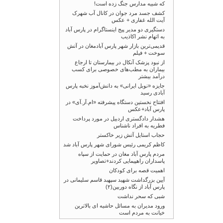
که شبیه مدارس جنگ زده است!
کشف جسد مرد جوان در کانال آب شهرک
آیت الله غفاری + عکس
دستگیری دو مدیر پیج اینستاگرام در پارس آباد
به اتهام نشر اکاذیب
قدیمی‌ترین بازار شهر پارس آبادمغان در آتش
سوخت + فیلم
از نبود پزشک آنکال در بیمارستان تا ارجاع
بیماران به مطب‌های خصوصی برای کسب
درآمد بیشتر
جایزه «نوبل ایرانی» به دانش‌آموز نخبه پارس
آبادی رسید
افتتاح نخستین دستگاه پیشرفته «ام.آر.آی» در
پارس آباد+عکس
هشدار دادگستری اردبیل در مورد پرداخت
فطریه به افراد ناشناس
حجاب استایل آتش زیر خاکستر
کاظم کریمی رئیس شورای شهر پارس آباد شد
مردم پارس آباد مغان در حمایت از سپاه
پاسداران راهپیمایی کردند+تصاویر
اهمیت قصه برای کودکان
آیین بزرگداشت شهید سپهبد قاسم سلیمانی در
پارس آباد از نگاه دوربین(۲)
شبی که سحر نداشت
ورود مدیران به مسائل حاشیه ای بالاترین
خیانت به مردم است