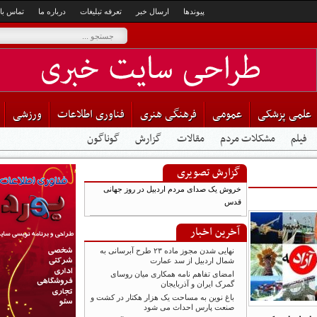
پیوندها
ارسال خبر
تعرفه تبلیغات
درباره ما
تماس با ما
می پزشکی
عمومی
فرهنگی هنری
فناوری اطلاعات
ورزشی
لم
مشکلات مردم
مقالات
گزارش
گوناگون
گزارش تصویری
خروش یک صدای مردم اردبیل در روز جهانی
قدس
آخرین اخبار
نهایی شدن مجوز ماده ۲۳ طرح آبرسانی به
شمال اردبیل از سد عمارت
امضای تفاهم نامه همکاری میان روسای
گمرک ایران و آذربایجان
باغ نوین به مساحت یک هزار هکتار در کشت و
صنعت پارس احداث می شود