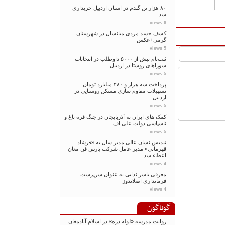
۸۰ هزار تن گندم در استان اردبیل خریداری
شد
6 views
کشف جسد مردی میانسال در شهرستان
گرمی+عکس
5 views
ثبت‌نام بیش از ۵۰۰۰ داوطلب در انتخابات
شوراهای روستا در اردبیل
5 views
پرداخت سه هزار و ۴۸۰ میلیارد تومان
تسهیلات مقاوم سازی مسکن روستایی در
اردبیل
5 views
کمک های ایران به آذربایجان در جنگ قره باغ و
ناسپاسی دولت علی اف
5 views
تندیس نشان عالی مدیر سال به «فرشاد
قهرمانی» مدیر عامل شرکت پارس فن مغان
اعطاء شد
4 views
معرفی یاسر ندایی به عنوان سرپرست
فرمانداری اصلاندوز
4 views
گوناگون
روایت مدرسه «لوله دره» در اسلام آبادمغان