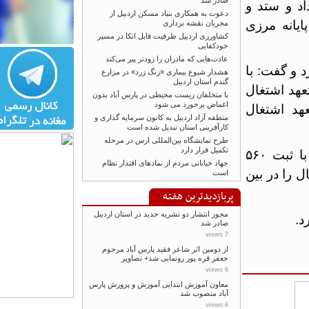
صادر شد
و ستد و
دعوت به همکاری بنیاد مسکن اردبیل از
نه مرزی
مجریان نقشه برداری
کشاورزی اردبیل ظرفیت قابل اتکا در مسیر
خودکفایی
عادت‌هایی که مادران را زودتر پیر می‌کند
 گفت: با
هشدار شیوع بیماری «زنگ زرد» در مزارع
گندم استان اردبیل
ان یک هزار و ۴۹۳ مورد تعهد اشتغال
با متخلفان زیست محیطی در پارس آباد بدون
اغماض برخورد می شود
ق ۱۱۸ درصدی تعهد اشتغال
منطقه آزاد اردبیل به کانون سرمایه گذاری و
کارآفرینی استان تبدیل شده است
طرح نمایشگاه بین‌المللی ارس در مرحله
تکمیل قرار دارد
فرماندار بیله سوار یادآورشد: مدیریت جهاد کشاورزی شهرستان با ثبت ۵۶۰
جهاد خیابانی مردم از نمادهای اقتدار نظام
د اشتغال را در بین
است
پربازدیدترین هفته
مجوز انتشار دو نشریه جدید در استان اردبیل
صادر شد
7 views
از دومین اثر شاعر فقید پارس آباد مرحوم
جعفر قره پور رونمایی شد+ تصاویر
6 views
معاون آموزش ابتدایی آموزش و پرورش پارس
آباد منصوب شد
6 views