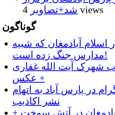
4 views
شد+تصاویر
گوناگون
 اسلام آبادمغان که شبیه
مدارس جنگ زده است!
ب شهرک آیت الله غفاری
+ عکس
ام در پارس آباد به اتهام
نشر اکاذیب
آبادمغان در آتش سوخت +