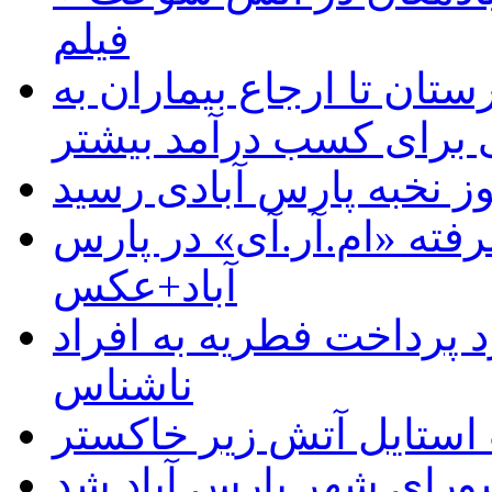
فیلم
ستان تا ارجاع بیماران به
رای کسب درآمد بیشتر
وز نخبه پارس آبادی رسید
رفته «ام.آر.آی» در پارس
آباد+عکس
 پرداخت فطریه به افراد
ناشناس
استایل آتش زیر خاکستر
رای شهر پارس آباد شد