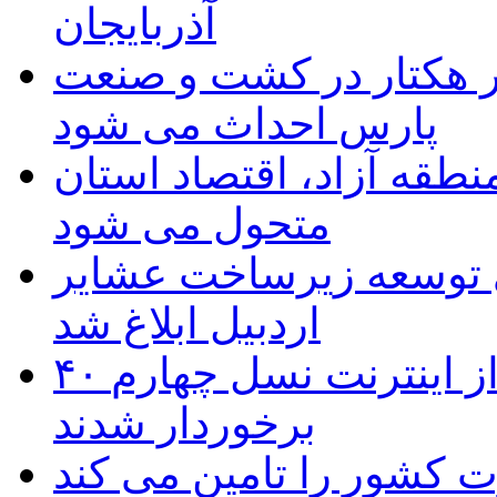
آذربایجان
ر هکتار در کشت و صنعت
پارس احداث می شود
منطقه آزاد، اقتصاد استان
متحول می شود
 ریال برای توسعه زیرساخت عشایر
اردبیل ابلاغ شد
۴۰ روستای شهرستان گِرمی از اینترنت نسل چهارم
برخوردار شدند