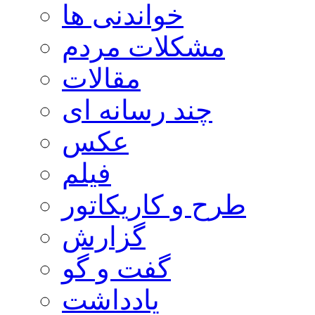
خواندنی ها
مشکلات مردم
مقالات
چند رسانه ای
عکس
فیلم
طرح و کاریکاتور
گزارش
گفت و گو
یادداشت