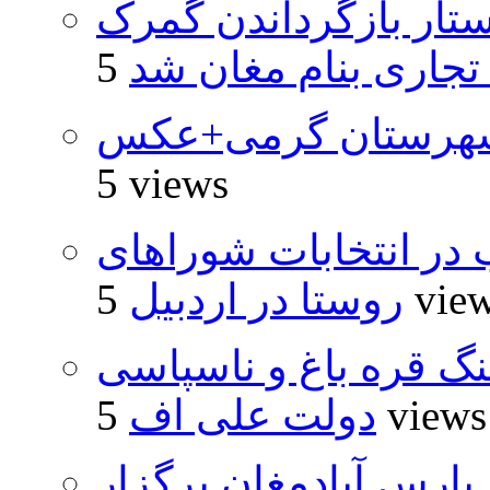
تار بازگرداندن گمرک
 تجاری بنام مغان شد
شهرستان گرمی+عکس
5 views
از ۵۰۰۰ داوطلب در انتخابات شوراهای
5 vie
روستا در اردبیل
نگ قره باغ و ناسپاسی
5 views
دولت علی اف
پارس آبادمغان برگزار