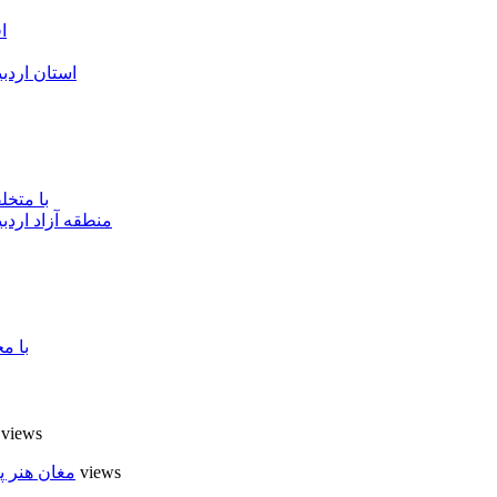
ا
استان اردب
با متخ
منطقه آزاد اردب
با م
8 views
6 views
مغان هنر پ