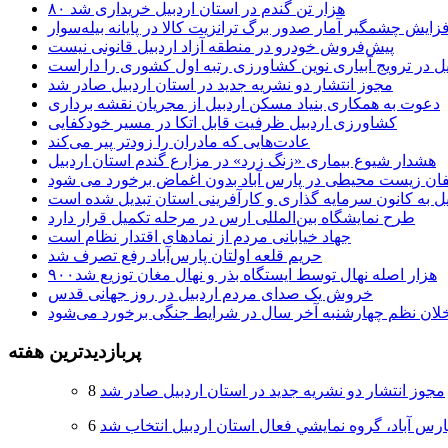
۸۰ هزار تن گندم در استان اردبیل خریداری شد
فزایش چشمگیر آمار صدور برگ ترانزیت کالا در پایانه بیله‌سوار
پیش‌فروش خودرو در منطقه آزاد اردبیل قانونی نیست
یل در ترویج آبیاری نوین کشاورزی رتبه اول کشوری را داراست
مجوز انتشار دو نشریه جدید در استان اردبیل صادر شد
دعوت به همکاری بنیاد مسکن اردبیل از مجریان نقشه برداری
کشاورزی اردبیل ظرفیت قابل اتکا در مسیر خودکفایی
عادت‌هایی که مادران را زودتر پیر می‌کند
هشدار شیوع بیماری «زنگ زرد» در مزارع گندم استان اردبیل
لفان زیست محیطی در پارس آباد بدون اغماض برخورد می شود
یل به کانون سرمایه گذاری و کارآفرینی استان تبدیل شده است
طرح نمایشگاه بین‌المللی ارس در مرحله تکمیل قرار دارد
جهاد خیابانی مردم از نمادهای اقتدار نظام است
حریم قلعه اولتان پارس‌آباد رفع تصرف شد
۹۰۰هزار اصله نهال توسط ایستگاه بذر و نهال مغان توزیع شد
خروش یک صدای مردم اردبیل در روز جهانی قدس
خلان نظم چهارشنبه‌ آخر سال در شرایط جنگی برخورد می‌شود
پربازدیدترین هفته
مجوز انتشار دو نشریه جدید در استان اردبیل صادر شد
ارس آباد، گروه نمايشي فعال استان اردبيل انتخاب شد