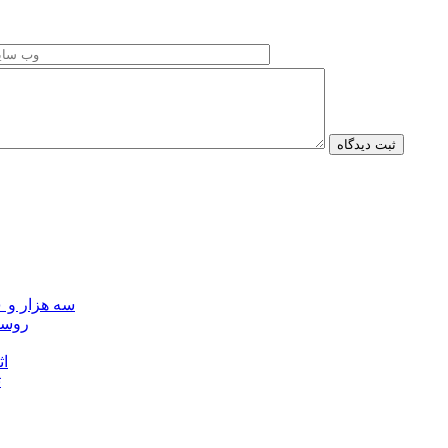
سه هزار و ۷۰۰ میلیارد ریال برای توسعه زیرساخت عشایر اردبیل ابلاغ شد
۴۰ رو
۴۵
ت