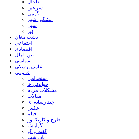
خلخال
سرعین
گرمی
مشگین شهر
نمین
نیر
دشت مغان
اجتماعی
اقتصادی
بین الملل
سیاسی
علمی پزشکی
عمومی
استخدامی
خواندنی ها
مشکلات مردم
مقالات
چند رسانه ای
عکس
فیلم
طرح و کاریکاتور
گزارش
گفت و گو
یادداشت