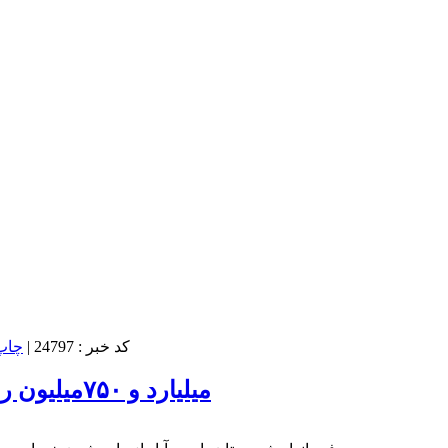
کد خبر : 24797
|
۸میلیارد و ۷۵۰میلیون ریال به کشاورزی پارس آباد خسارت وارد شد