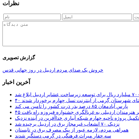
نظرات
گزارش تصویری
خروش یک صدای مردم اردبیل در روز جهانی قدس
آخرین اخبار
ستای شهرستان گِرمی از اینترنت نسل چهارم برخوردار شدند
پارس آبادمغان ۸۵ درصد بذر ذرت کشور را تامین می کند
 اثر هنرمندان اردبیلی به غربالگری جشنواره فیروزه راه یافت
کمیل پروژه ناحیه چهارم شبکه آبیاری خداآفرین در آینده نزدیک
نزدیک ۷۰ انشعاب غیرمجاز برق در اردبیل برچیده شد
همراهی مردم، لازمه عبور از پیک مصرف برق در تابستان
سه حفار میراث فرهنگی در گِرمی دستگیر شدند