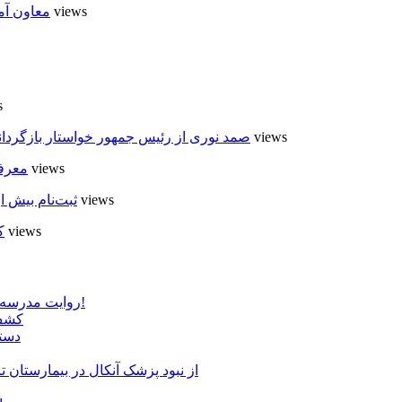
5 views
معاون آم
s
4 views
صمد نوری از رئیس جمهور خواستار بازگردان
4 views
معرفی
4 views
ثبت‌نام بیش از ۵۰۰۰ داوطلب در انتخابات شوراهای روستا در
4 views
ک
روایت مدرسه «لوله دره» در اسلام آبادمغان که شبیه مدارس جنگ زده است!
کشف 
دستگ
از نبود پزشک آنکال در بیمارستان