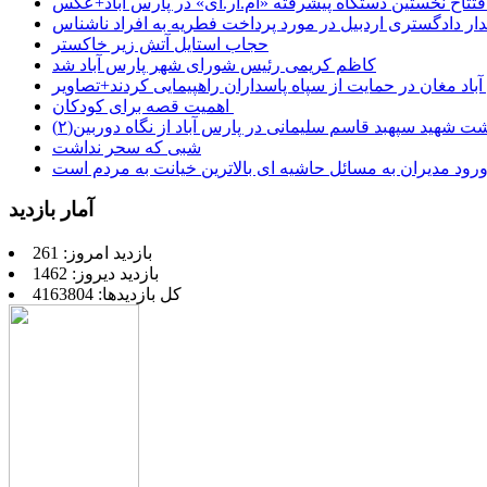
فتتاح نخستین دستگاه پیشرفته «ام.آر.آی» در پارس آباد+عکس
ر دادگستری اردبیل در مورد پرداخت فطریه به افراد ناشناس
حجاب استایل آتش زیر خاکستر
کاظم کریمی رئیس شورای شهر پارس آباد شد
باد مغان در حمایت از سپاه پاسداران راهپیمایی کردند+تصاویر
اهمیت قصه برای کودکان
شت شهید سپهبد قاسم سلیمانی در پارس آباد از نگاه دوربین(۲)
شبی که سحر نداشت
رود مدیران به مسائل حاشیه ای بالاترین خیانت به مردم است
آمار بازدید
بازدید امروز: 261
بازدید دیروز: 1462
کل بازدیدها: 4163804