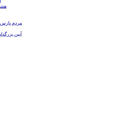
ا
هشدا
مردم پارس آ
آیین بزرگدا
و