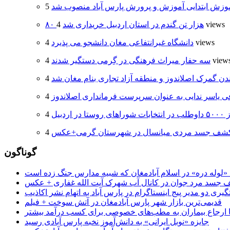
وزش ابتدایی آموزش و پرورش پارس آباد منصوب شد
4 views
۸۰ هزار تن گندم در استان اردبیل خریداری شد
4 views
دانشگاه غیرانتفاعی مغان دانشجو می پذیرد
4 view
سه حفار میراث فرهنگی در گِرمی دستگیر شدند
دن گمرک اصلاندوز و منطقه آزاد تجاری بنام مغان شد
 یاسر ندایی به عنوان سرپرست فرمانداری اصلاندوز
 اردبیل
شف جسد مردی میانسال در شهرستان گرمی+عکس
گوناگون
جسد مرد جوان در کانال آب شهرک آیت الله غفاری + عکس
یری دو مدیر پیج اینستاگرام در پارس آباد به اتهام نشر اکاذیب
قدیمی‌ترین بازار شهر پارس آبادمغان در آتش سوخت + فیلم
 تا ارجاع بیماران به مطب‌های خصوصی برای کسب درآمد بیشتر
جایزه «نوبل ایرانی» به دانش‌آموز نخبه پارس آبادی رسید