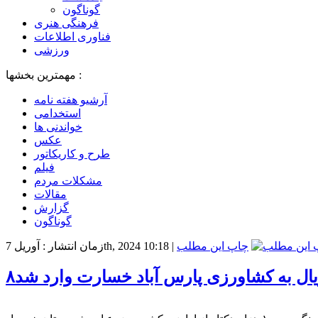
گوناگون
فرهنگی هنری
فناوری اطلاعات
ورزشی
مهمترین بخشها :
آرشیو هفته نامه
استخدامی
خواندنی ها
عکس
طرح و کاریکاتور
فیلم
مشکلات مردم
مقالات
گزارش
گوناگون
چاپ این مطلب
|
زمان انتشار : آوریل 7th, 2024 10:18