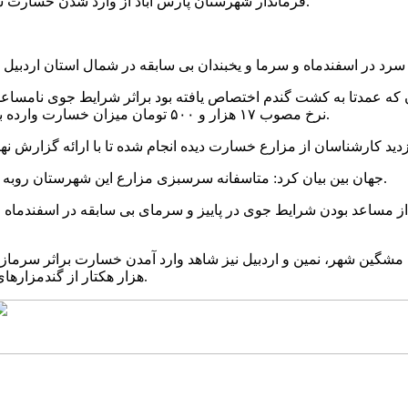
فرماندار شهرستان پارس آباد از وارد شدن خسارت سنگین به ۱۰ هزار هکتار از اراضی کشت و زرع این شهرستان خبر داد.
تعد این شهرستان که عمدتا به کشت گندم اختصاص یافته بود براثر شرایط جوی 
نرخ مصوب ۱۷ هزار و ۵۰۰ تومان میزان خسارت وارده به اراضی این شهرستان ۸میلیارد و ۷۵۰میلیون ریال برآورد شده است.
جهان بین بیان کرد: متاسفانه سرسبزی مزارع این شهرستان روبه زردی گرائیده و تقریبا گندمزارهای این منطقه به کاه تبدیل شده است.
 مساعد بودن شرایط جوی در پاییز و سرمای بی سابقه در اسفندماه زم
هزار هکتار از گندمزارهای استان اردبیل براثر این شرایط جوی نامناسب دچار خسارت شده اند.