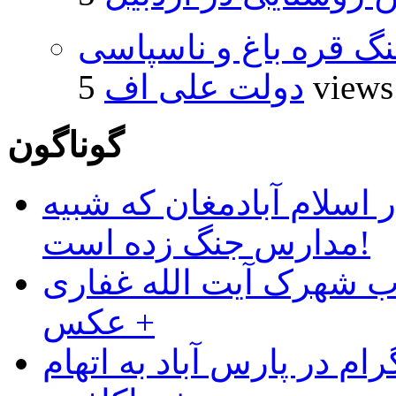
نگ قره باغ و ناسپاسی
5 views
دولت علی اف
گوناگون
 اسلام آبادمغان که شبیه
مدارس جنگ زده است!
ب شهرک آیت الله غفاری
+ عکس
ام در پارس آباد به اتهام