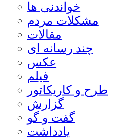
خواندنی ها
مشکلات مردم
مقالات
چند رسانه ای
عکس
فیلم
طرح و کاریکاتور
گزارش
گفت و گو
یادداشت