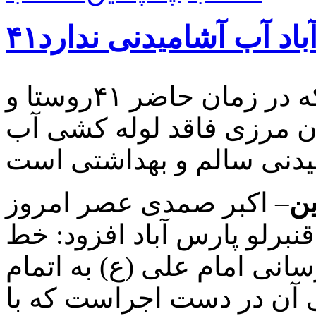
باد آب آشامیدنی ندارد
فرماندار پارس آبادمغان گفت که در زمان حاضر ۴۱روستا و
 مرزی فاقد لوله کشی آب
ین
– اکبر صمدی عصر امروز
برلو پارس آباد افزود: خط
انی امام علی (ع) به اتمام
ی آن در دست اجراست که با