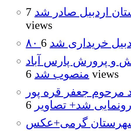
تان اردبیل صادر شد
7
views
اردبیل خریداری شد
ش و پرورش پارس آباد
6 views
منصوب شد
د مرحوم جعفر قره پور
ونمایی شد+ تصاویر
شهرستان گرمی+عکس