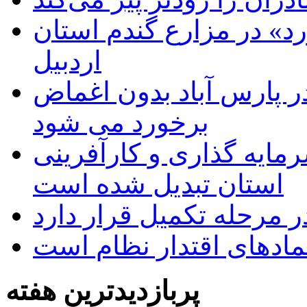
د» در مزارع گندم استان
اردبیل
 پارس آباد بدون اغماض
برخورد می شود
رمایه گذاری و کارآفرینی
استان تبدیل شده است
 مرحله تکمیل قرار دارد
نمادهای اقتدار نظام است
پربازدیدترین هفته