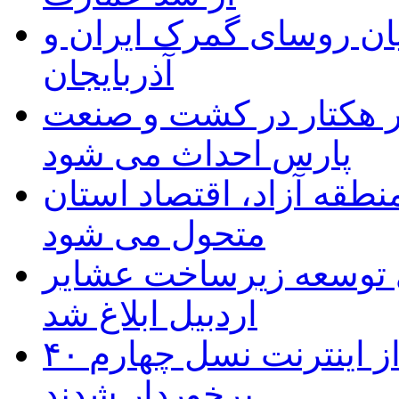
ان روسای گمرک ایران و
آذربایجان
ر هکتار در کشت و صنعت
پارس احداث می شود
منطقه آزاد، اقتصاد استان
متحول می شود
 ریال برای توسعه زیرساخت عشایر
اردبیل ابلاغ شد
۴۰ روستای شهرستان گِرمی از اینترنت نسل چهارم
برخوردار شدند