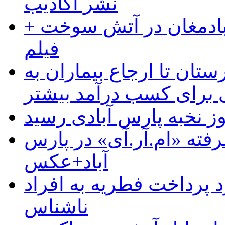
نشر اکاذیب
آبادمغان در آتش سوخت +
فیلم
ستان تا ارجاع بیماران به
رای کسب درآمد بیشتر
وز نخبه پارس آبادی رسید
رفته «ام.آر.آی» در پارس
آباد+عکس
 پرداخت فطریه به افراد
ناشناس