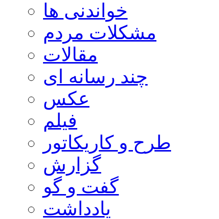
خواندنی ها
مشکلات مردم
مقالات
چند رسانه ای
عکس
فیلم
طرح و کاریکاتور
گزارش
گفت و گو
یادداشت