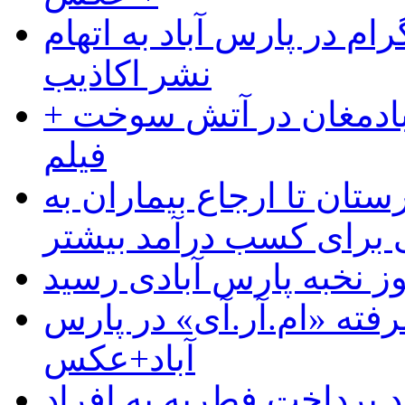
ام در پارس آباد به اتهام
نشر اکاذیب
آبادمغان در آتش سوخت +
فیلم
ستان تا ارجاع بیماران به
رای کسب درآمد بیشتر
وز نخبه پارس آبادی رسید
رفته «ام.آر.آی» در پارس
آباد+عکس
 پرداخت فطریه به افراد