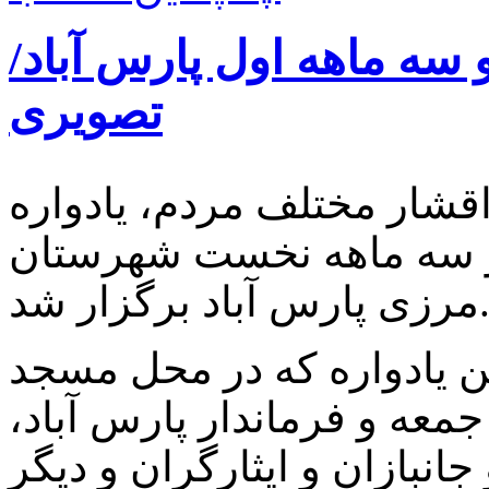
ای قیام۱۵خرداد و سه ماهه اول پارس آباد/
تصویری
شار مختلف مردم، یادواره
دای قیام ۱۵خرداد سال۴۲و سه ماهه نخست شهرستان
ی پارس آباد برگزار شد.
ین یادواره که در محل مسجد
جمعه و فرماندار پارس آباد،
انبازان و ایثارگران و دیگر