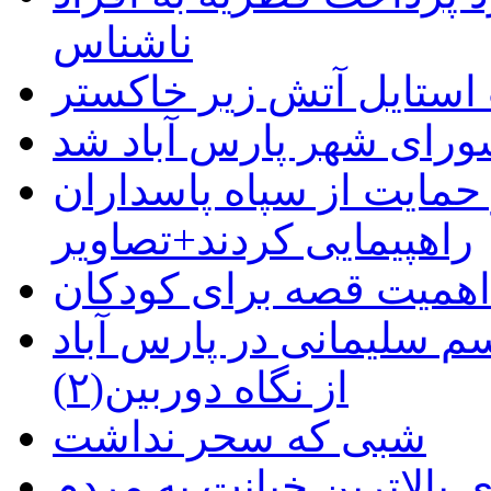
ناشناس
استایل آتش زیر خاکستر
رای شهر پارس آباد شد
حمایت از سپاه پاسداران
راهپیمایی کردند+تصاویر
م سلیمانی در پارس آباد
از نگاه دوربین(۲)
شبی که سحر نداشت
 بالاترین خیانت به مردم