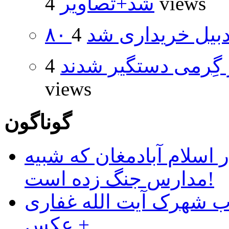
4 views
شد+تصاویر
اردبیل خریداری شد
گِرمی دستگیر شدند
4
views
گوناگون
 اسلام آبادمغان که شبیه
مدارس جنگ زده است!
ب شهرک آیت الله غفاری
+ عکس