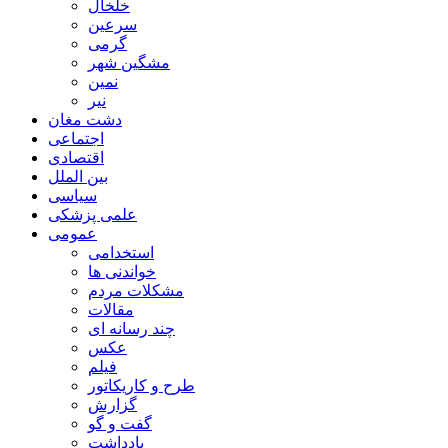
خلخال
سرعین
گرمی
مشگین شهر
نمین
نیر
دشت مغان
اجتماعی
اقتصادی
بین الملل
سیاسی
علمی پزشکی
عمومی
استخدامی
خواندنی ها
مشکلات مردم
مقالات
چند رسانه ای
عکس
فیلم
طرح و کاریکاتور
گزارش
گفت و گو
یادداشت