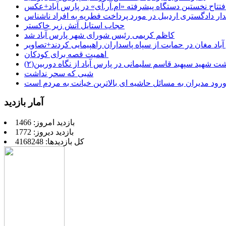
فتتاح نخستین دستگاه پیشرفته «ام.آر.آی» در پارس آباد+عکس
ر دادگستری اردبیل در مورد پرداخت فطریه به افراد ناشناس
حجاب استایل آتش زیر خاکستر
کاظم کریمی رئیس شورای شهر پارس آباد شد
باد مغان در حمایت از سپاه پاسداران راهپیمایی کردند+تصاویر
اهمیت قصه برای کودکان
شت شهید سپهبد قاسم سلیمانی در پارس آباد از نگاه دوربین(۲)
شبی که سحر نداشت
رود مدیران به مسائل حاشیه ای بالاترین خیانت به مردم است
آمار بازدید
بازدید امروز: 1466
بازدید دیروز: 1772
کل بازدیدها: 4168248