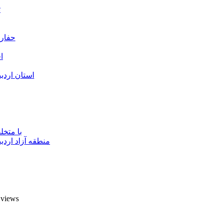
ت
حفارا
ا
استان اردب
با متخ
منطقه آزاد اردب
7 views