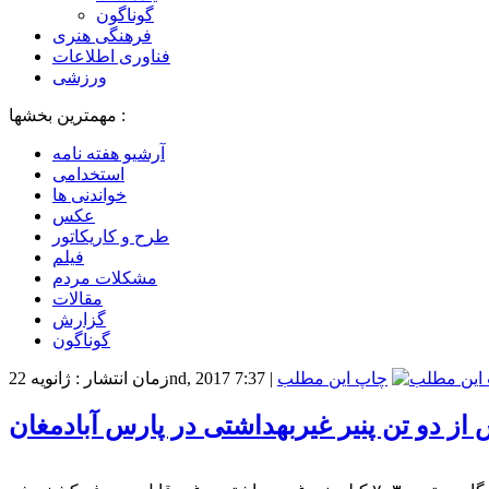
گوناگون
فرهنگی هنری
فناوری اطلاعات
ورزشی
مهمترین بخشها :
آرشیو هفته نامه
استخدامی
خواندنی ها
عکس
طرح و کاریکاتور
فیلم
مشکلات مردم
مقالات
گزارش
گوناگون
چاپ این مطلب
|
زمان انتشار : ژانویه 22nd, 2017 7:37
ز دو تن پنیر غیربهداشتی در پارس آبادمغان