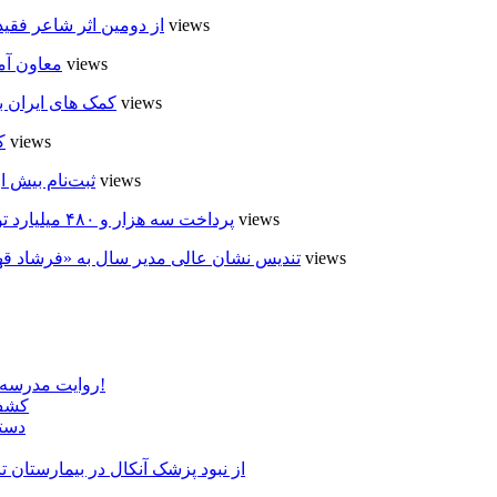
6 views
از دومین اثر شاعر فقی
6 views
معاون آم
5 views
کمک های ایران ب
5 views
ک
5 views
ثبت‌نام بیش از ۵۰۰۰ داوطلب در انتخابات شوراهای روستا در
5 views
پرداخت سه هزار و ۴۸۰ میلیارد تومان تسهیلات مقاوم سازی مسکن روستایی در اردبیل
4 views
تندیس نشان عالی مدیر سال به «فرشاد ق
روایت مدرسه «لوله دره» در اسلام آبادمغان که شبیه مدارس جنگ زده است!
کشف 
دستگ
از نبود پزشک آنکال در بیمارستان