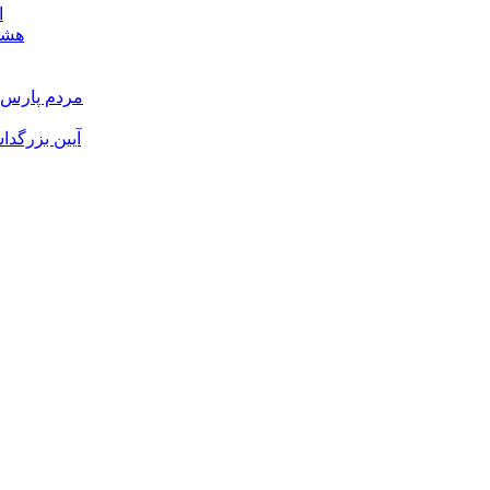
ا
هشدا
مردم پارس آ
آیین بزرگدا
و