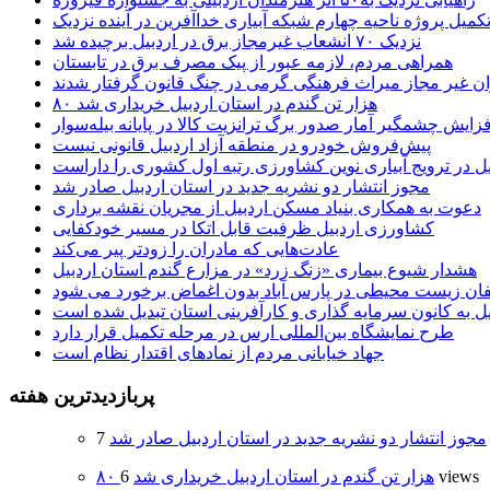
کمیل پروژه ناحیه چهارم شبکه آبیاری خداآفرین در آینده نزدیک
نزدیک ۷۰ انشعاب غیرمجاز برق در اردبیل برچیده شد
همراهی مردم، لازمه عبور از پیک مصرف برق در تابستان
ن غیر مجاز میراث فرهنگی گرمی در چنگ قانون گرفتار شدند
۸۰ هزار تن گندم در استان اردبیل خریداری شد
فزایش چشمگیر آمار صدور برگ ترانزیت کالا در پایانه بیله‌سوار
پیش‌فروش خودرو در منطقه آزاد اردبیل قانونی نیست
یل در ترویج آبیاری نوین کشاورزی رتبه اول کشوری را داراست
مجوز انتشار دو نشریه جدید در استان اردبیل صادر شد
دعوت به همکاری بنیاد مسکن اردبیل از مجریان نقشه برداری
کشاورزی اردبیل ظرفیت قابل اتکا در مسیر خودکفایی
عادت‌هایی که مادران را زودتر پیر می‌کند
هشدار شیوع بیماری «زنگ زرد» در مزارع گندم استان اردبیل
لفان زیست محیطی در پارس آباد بدون اغماض برخورد می شود
یل به کانون سرمایه گذاری و کارآفرینی استان تبدیل شده است
طرح نمایشگاه بین‌المللی ارس در مرحله تکمیل قرار دارد
جهاد خیابانی مردم از نمادهای اقتدار نظام است
پربازدیدترین هفته
مجوز انتشار دو نشریه جدید در استان اردبیل صادر شد
6 views
۸۰ هزار تن گندم در استان اردبیل خریداری شد