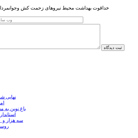
خداقوت بهداشت محیط نیروهای زحمت کش وجوانمردانتظام
نهایی شدن مجوز ماده ۲۳
ام
باغ نوین به
استاندار
سه هزار و ۷۰۰ میلیارد ریال برای توسعه زیرساخت عشایر اردبیل ابلاغ شد
۴۰ رو