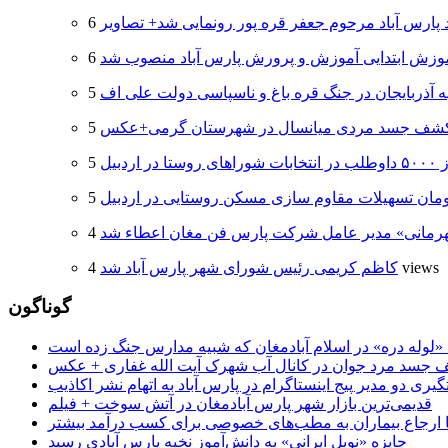
د پارس آباد مرحوم جعفر قره پور رونمایی شد+ تصاویر
وزش ابتدایی آموزش و پرورش پارس آباد منصوب شد
ه آذربایجان در جنگ قره باغ و ناسپاسی دولت علی اف
شف جسد مردی میانسال در شهرستان گرمی+عکس
 اردبیل
هرمانی» مدیر عامل شرکت پارس فن مغان اعطاء شد
4 views
کاظم کریمی رئیس شورای شهر پارس آباد شد
گوناگون
جسد مرد جوان در کانال آب شهرک آیت الله غفاری + عکس
یری دو مدیر پیج اینستاگرام در پارس آباد به اتهام نشر اکاذیب
قدیمی‌ترین بازار شهر پارس آبادمغان در آتش سوخت + فیلم
 تا ارجاع بیماران به مطب‌های خصوصی برای کسب درآمد بیشتر
جایزه «نوبل ایرانی» به دانش‌آموز نخبه پارس آبادی رسید