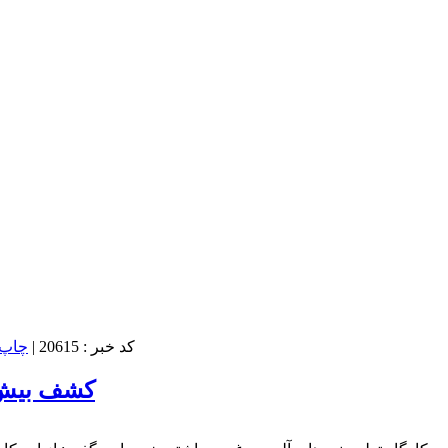
کد خبر : 20615
|
کشف بیش ا