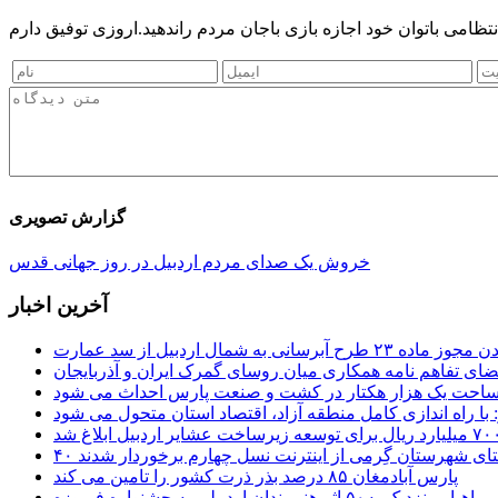
ی باتوان خود اجازه بازی باجان مردم راندهید.اروزی توفیق دارم
گزارش تصویری
خروش یک صدای مردم اردبیل در روز جهانی قدس
آخرین اخبار
 طرح آبرسانی به شمال اردبیل از سد عمارت
ضای تفاهم نامه همکاری میان روسای گمرک ایران و آذربایجان
 مساحت یک هزار هکتار در کشت و صنعت پارس احداث می شود
: با راه اندازی کامل منطقه آزاد، اقتصاد استان متحول می شود
ستای شهرستان گِرمی از اینترنت نسل چهارم برخوردار شدند
پارس آبادمغان ۸۵ درصد بذر ذرت کشور را تامین می کند
راهیابی نزدیک به۵۰ اثر هنرمندان اردبیلی به جشنواره فیروزه