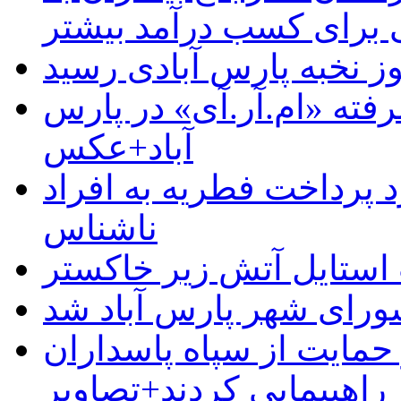
رای کسب درآمد بیشتر
وز نخبه پارس آبادی رسید
رفته «ام.آر.آی» در پارس
آباد+عکس
 پرداخت فطریه به افراد
ناشناس
استایل آتش زیر خاکستر
رای شهر پارس آباد شد
حمایت از سپاه پاسداران
راهپیمایی کردند+تصاویر