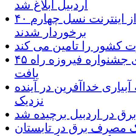
اردبیل ابلاغ شد
۴۰ روستای شهرستان گِرمی از اینترنت نسل چهارم
برخوردار شدند
۴۵ اثر هنرمندان اردبیلی به غربالگری جشنواره فیروزه راه
یافت
بیاری خداآفرین در آینده
نزدیک
یک مصرف برق در تابستان