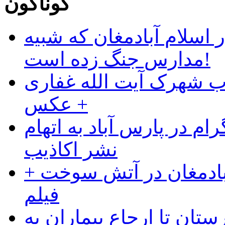
گوناگون
 اسلام آبادمغان که شبیه
مدارس جنگ زده است!
ب شهرک آیت الله غفاری
+ عکس
ام در پارس آباد به اتهام
نشر اکاذیب
آبادمغان در آتش سوخت +
فیلم
ستان تا ارجاع بیماران به