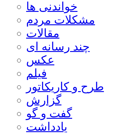
خواندنی ها
مشکلات مردم
مقالات
چند رسانه ای
عکس
فیلم
طرح و کاریکاتور
گزارش
گفت و گو
یادداشت