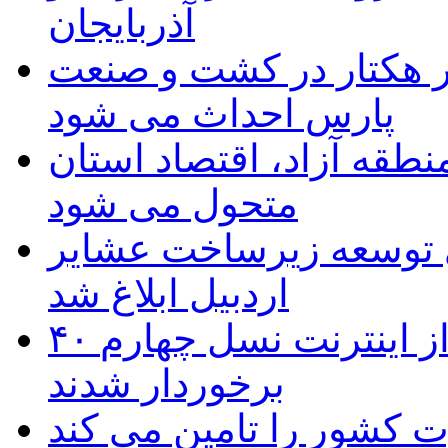
آذربایجان
ر هکتار در کشت و صنعت
پارس احداث می شود
منطقه آزاد، اقتصاد استان
متحول می شود
 ریال برای توسعه زیرساخت عشایر
اردبیل ابلاغ شد
۴۰ روستای شهرستان گِرمی از اینترنت نسل چهارم
برخوردار شدند