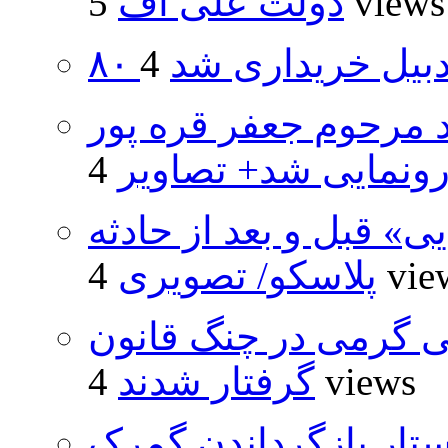
5 views
دولت علی اف
اردبیل خریداری شد
د مرحوم جعفر قره پور
ونمایی شد+ تصاویر
» قبل و بعد از حادثه
4 vi
پلاسکو/ تصویری
ی گرمی در چنگ قانون
4 views
گرفتار شدند
تار بازگرداندن گمرک