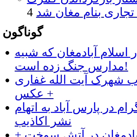
 تجاری بنام مغان شد
گوناگون
 اسلام آبادمغان که شبیه
مدارس جنگ زده است!
ب شهرک آیت الله غفاری
+ عکس
ام در پارس آباد به اتهام
نشر اکاذیب
آبادمغان در آتش سوخت +