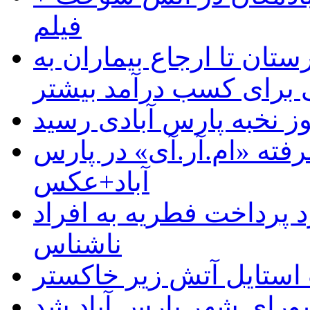
فیلم
ستان تا ارجاع بیماران به
رای کسب درآمد بیشتر
وز نخبه پارس آبادی رسید
رفته «ام.آر.آی» در پارس
آباد+عکس
 پرداخت فطریه به افراد
ناشناس
استایل آتش زیر خاکستر
رای شهر پارس آباد شد