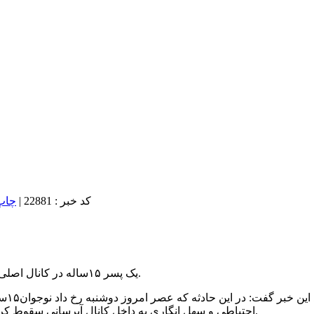
کد خبر : 22881
|
یک پسر ۱۵ساله در کانال اصلی انتقال آب در نزدیکی روستای محمودآباد طالقانی پارس آباد غرق شد.
به گز
احتیاطی و سهل انگاری به داخل کانال آبرسانی سقوط کرده و به دلیل نداشتن مهارت کافی در فن شنا جان خود را از دست داد.