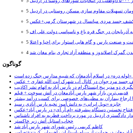
 اردبیل
شف جسد مردی میانسال در شهرستان گرمی+عکس
ه آذربایجان در جنگ قره باغ و ناسپاسی دولت علی اف
 و صنعت پارس و گام هایی استوار برای احیا و اعتلا
دن گمرک اصلاندوز و منطقه آزاد تجاری بنام مغان شد
گوناگون
جسد مرد جوان در کانال آب شهرک آیت الله غفاری + عکس
یری دو مدیر پیج اینستاگرام در پارس آباد به اتهام نشر اکاذیب
قدیمی‌ترین بازار شهر پارس آبادمغان در آتش سوخت + فیلم
 تا ارجاع بیماران به مطب‌های خصوصی برای کسب درآمد بیشتر
جایزه «نوبل ایرانی» به دانش‌آموز نخبه پارس آبادی رسید
فتتاح نخستین دستگاه پیشرفته «ام.آر.آی» در پارس آباد+عکس
ر دادگستری اردبیل در مورد پرداخت فطریه به افراد ناشناس
حجاب استایل آتش زیر خاکستر
کاظم کریمی رئیس شورای شهر پارس آباد شد
باد مغان در حمایت از سپاه پاسداران راهپیمایی کردند+تصاویر