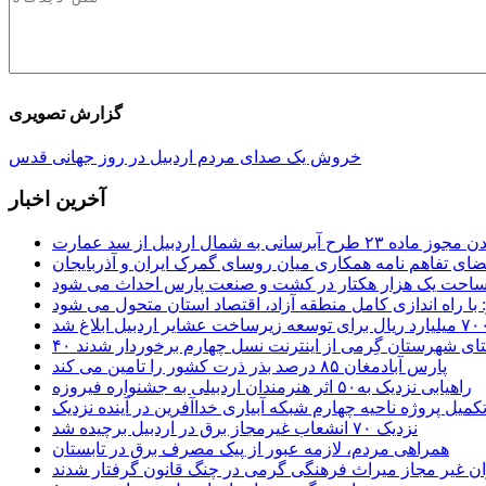
گزارش تصویری
خروش یک صدای مردم اردبیل در روز جهانی قدس
آخرین اخبار
 طرح آبرسانی به شمال اردبیل از سد عمارت
ضای تفاهم نامه همکاری میان روسای گمرک ایران و آذربایجان
 مساحت یک هزار هکتار در کشت و صنعت پارس احداث می شود
: با راه اندازی کامل منطقه آزاد، اقتصاد استان متحول می شود
ستای شهرستان گِرمی از اینترنت نسل چهارم برخوردار شدند
پارس آبادمغان ۸۵ درصد بذر ذرت کشور را تامین می کند
راهیابی نزدیک به۵۰ اثر هنرمندان اردبیلی به جشنواره فیروزه
کمیل پروژه ناحیه چهارم شبکه آبیاری خداآفرین در آینده نزدیک
نزدیک ۷۰ انشعاب غیرمجاز برق در اردبیل برچیده شد
همراهی مردم، لازمه عبور از پیک مصرف برق در تابستان
ن غیر مجاز میراث فرهنگی گرمی در چنگ قانون گرفتار شدند