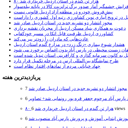
۸۰ هزار تن گندم در استان اردبیل خریداری شد
فزایش چشمگیر آمار صدور برگ ترانزیت کالا در پایانه بیله‌سوار
پیش‌فروش خودرو در منطقه آزاد اردبیل قانونی نیست
یل در ترویج آبیاری نوین کشاورزی رتبه اول کشوری را داراست
مجوز انتشار دو نشریه جدید در استان اردبیل صادر شد
دعوت به همکاری بنیاد مسکن اردبیل از مجریان نقشه برداری
کشاورزی اردبیل ظرفیت قابل اتکا در مسیر خودکفایی
عادت‌هایی که مادران را زودتر پیر می‌کند
هشدار شیوع بیماری «زنگ زرد» در مزارع گندم استان اردبیل
لفان زیست محیطی در پارس آباد بدون اغماض برخورد می شود
یل به کانون سرمایه گذاری و کارآفرینی استان تبدیل شده است
طرح نمایشگاه بین‌المللی ارس در مرحله تکمیل قرار دارد
جهاد خیابانی مردم از نمادهای اقتدار نظام است
پربازدیدترین هفته
مجوز انتشار دو نشریه جدید در استان اردبیل صادر شد
د پارس آباد مرحوم جعفر قره پور رونمایی شد+ تصاویر
6 views
۸۰ هزار تن گندم در استان اردبیل خریداری شد
وزش ابتدایی آموزش و پرورش پارس آباد منصوب شد