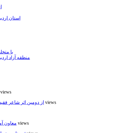
ا
استان اردب
با متخ
منطقه آزاد اردب
7 views
6 views
از دومین اثر شاعر فقی
6 views
معاون آم