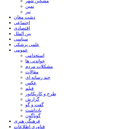
مشگین شهر
نمین
نیر
دشت مغان
اجتماعی
اقتصادی
بین الملل
سیاسی
علمی پزشکی
عمومی
استخدامی
خواندنی ها
مشکلات مردم
مقالات
چند رسانه ای
عکس
فیلم
طرح و کاریکاتور
گزارش
گفت و گو
یادداشت
گوناگون
فرهنگی هنری
فناوری اطلاعات