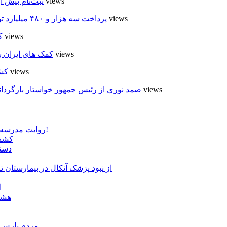
5 views
ثبت‌نام بیش از ۵۰۰۰ داوطلب در انتخابات شوراهای روستا در
5 views
پرداخت سه هزار و ۴۸۰ میلیارد تومان تسهیلات مقاوم سازی مسکن روستایی در اردبیل
5 views
ک
5 views
کمک های ایران ب
5 views
کشت
4 views
صمد نوری از رئیس جمهور خواستار بازگردان
روایت مدرسه «لوله دره» در اسلام آبادمغان که شبیه مدارس جنگ زده است!
کشف 
دستگ
از نبود پزشک آنکال در بیمارستان
ا
هشدا
مردم پارس آ