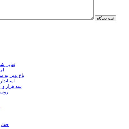
نهایی شدن مجوز ماده ۲۳
ام
باغ نوین به
استاندار
سه هزار و ۷۰۰ میلیارد ریال برای توسعه زیرساخت عشایر اردبیل ابلاغ شد
۴۰ رو
ت
حفارا