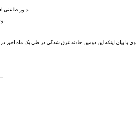
داور طاعتی افزود: به دنبال قوع این حادثه بلافاصله نیروهای امدادی هلال احمر با تجهیزات مورد نیاز به محل اعزام شده و عملیات جستجو را شروع کردند.
وی ادامه داد: جسد نوجوان غرق شده پس از حدود ۵/۱ساعت تلاش و تجسس توسط نیروهای هلال احمر و تیم غواصی از آب بیرون کشیده شد.
وی با بیان اینکه این دومین حادثه غرق شدگی در طی یک ماه اخیر در