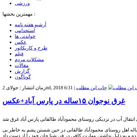
ورزشی
مهمترین بخشها :
آرشیو هفته نامه
استخدامی
خواندنی ها
عکس
طرح و کاریکاتور
فیلم
مشکلات مردم
مقالات
گزارش
گوناگون
چاپ این مطلب
|
زمان انتشار : جولای 2nd, 2018 6:31
غرق نوجوان ۱۵ساله در پارس آباد+عکس
ارش مغانه آنلاین، رئیس جمعیت هلال احمر پارس آباد با تائید این خبر گفت: در این حادثه که عصر امروز دوشنبه رخ داد نوجوان۱۵ساله اهل روستای محمودآباد طالقانی در حین شستن پشم به خاطر بی