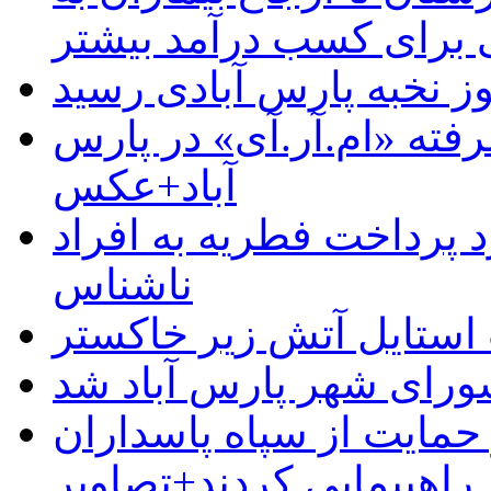
رای کسب درآمد بیشتر
وز نخبه پارس آبادی رسید
رفته «ام.آر.آی» در پارس
آباد+عکس
 پرداخت فطریه به افراد
ناشناس
استایل آتش زیر خاکستر
رای شهر پارس آباد شد
حمایت از سپاه پاسداران
راهپیمایی کردند+تصاویر