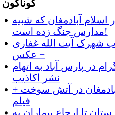
گوناگون
 اسلام آبادمغان که شبیه
مدارس جنگ زده است!
ب شهرک آیت الله غفاری
+ عکس
ام در پارس آباد به اتهام
نشر اکاذیب
آبادمغان در آتش سوخت +
فیلم
ستان تا ارجاع بیماران به