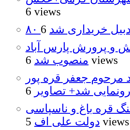
6 views
اردبیل خریداری شد
ش و پرورش پارس آباد
6 views
منصوب شد
د مرحوم جعفر قره پور
ونمایی شد+ تصاویر
نگ قره باغ و ناسپاسی
5 views
دولت علی اف