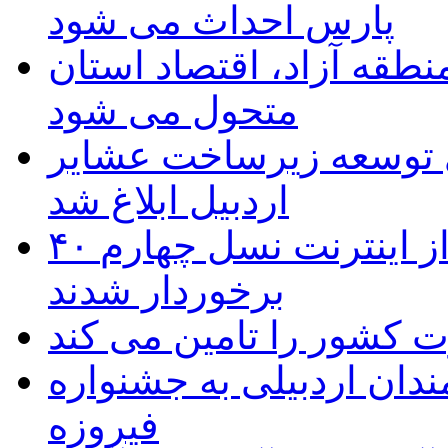
پارس احداث می شود
منطقه آزاد، اقتصاد استان
متحول می شود
 ریال برای توسعه زیرساخت عشایر
اردبیل ابلاغ شد
۴۰ روستای شهرستان گِرمی از اینترنت نسل چهارم
برخوردار شدند
 به۵۰ اثر هنرمندان اردبیلی به جشنواره
فیروزه