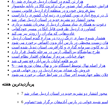
۸۰ هزار تن گندم در استان اردبیل خریداری شد
فزایش چشمگیر آمار صدور برگ ترانزیت کالا در پایانه بیله‌سوار
پیش‌فروش خودرو در منطقه آزاد اردبیل قانونی نیست
یل در ترویج آبیاری نوین کشاورزی رتبه اول کشوری را داراست
مجوز انتشار دو نشریه جدید در استان اردبیل صادر شد
دعوت به همکاری بنیاد مسکن اردبیل از مجریان نقشه برداری
کشاورزی اردبیل ظرفیت قابل اتکا در مسیر خودکفایی
عادت‌هایی که مادران را زودتر پیر می‌کند
هشدار شیوع بیماری «زنگ زرد» در مزارع گندم استان اردبیل
لفان زیست محیطی در پارس آباد بدون اغماض برخورد می شود
یل به کانون سرمایه گذاری و کارآفرینی استان تبدیل شده است
طرح نمایشگاه بین‌المللی ارس در مرحله تکمیل قرار دارد
جهاد خیابانی مردم از نمادهای اقتدار نظام است
حریم قلعه اولتان پارس‌آباد رفع تصرف شد
۹۰۰هزار اصله نهال توسط ایستگاه بذر و نهال مغان توزیع شد
خروش یک صدای مردم اردبیل در روز جهانی قدس
خلان نظم چهارشنبه‌ آخر سال در شرایط جنگی برخورد می‌شود
پربازدیدترین هفته
مجوز انتشار دو نشریه جدید در استان اردبیل صادر شد
سم شبیه خوانی در پارس آبادمغان برگزار شد+تصاویر