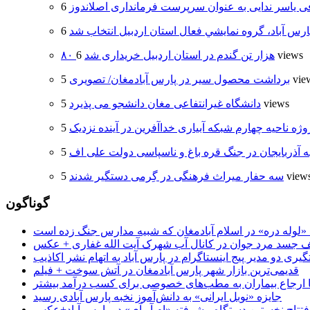
 یاسر ندایی به عنوان سرپرست فرمانداری اصلاندوز
ارس آباد، گروه نمايشي فعال استان اردبيل انتخاب شد
6 views
۸۰ هزار تن گندم در استان اردبیل خریداری شد
5 vi
برداشت محصول سیر در پارس آبادمغان/ تصویری
5 views
دانشگاه غیرانتفاعی مغان دانشجو می پذیرد
وژه ناحیه چهارم شبکه آبیاری خداآفرین در آینده نزدیک
ه آذربایجان در جنگ قره باغ و ناسپاسی دولت علی اف
5 view
سه حفار میراث فرهنگی در گِرمی دستگیر شدند
گوناگون
جسد مرد جوان در کانال آب شهرک آیت الله غفاری + عکس
یری دو مدیر پیج اینستاگرام در پارس آباد به اتهام نشر اکاذیب
قدیمی‌ترین بازار شهر پارس آبادمغان در آتش سوخت + فیلم
 تا ارجاع بیماران به مطب‌های خصوصی برای کسب درآمد بیشتر
جایزه «نوبل ایرانی» به دانش‌آموز نخبه پارس آبادی رسید
فتتاح نخستین دستگاه پیشرفته «ام.آر.آی» در پارس آباد+عکس