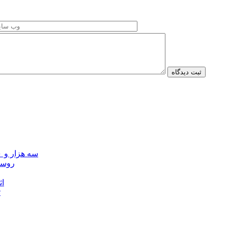
سه هزار و ۷۰۰ میلیارد ریال برای توسعه زیرساخت عشایر اردبیل ابلاغ شد
۴۰ رو
۴۵
ت