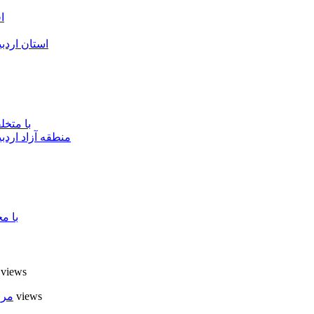
ا
استان اردب
با متخ
منطقه آزاد اردب
با م
7 views
6 views
مرا