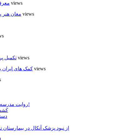
6 views
معرفی
6 views
مغان هنر پ
ews
5 views
تکمیل پر
5 views
کمک های ایران ب
s
روایت مدرسه «لوله دره» در اسلام آبادمغان که شبیه مدارس جنگ زده است!
کشف 
دستگ
از نبود پزشک آنکال در بیمارستان
ا