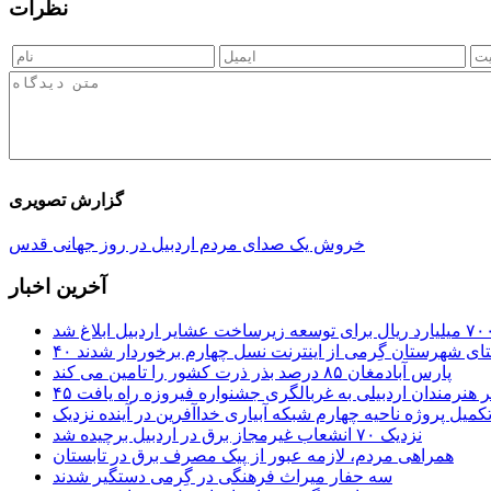
نظرات
گزارش تصویری
خروش یک صدای مردم اردبیل در روز جهانی قدس
آخرین اخبار
ستای شهرستان گِرمی از اینترنت نسل چهارم برخوردار شدند
پارس آبادمغان ۸۵ درصد بذر ذرت کشور را تامین می کند
 اثر هنرمندان اردبیلی به غربالگری جشنواره فیروزه راه یافت
کمیل پروژه ناحیه چهارم شبکه آبیاری خداآفرین در آینده نزدیک
نزدیک ۷۰ انشعاب غیرمجاز برق در اردبیل برچیده شد
همراهی مردم، لازمه عبور از پیک مصرف برق در تابستان
سه حفار میراث فرهنگی در گِرمی دستگیر شدند