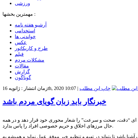
ورزشی
مهمترین بخشها :
آرشیو هفته نامه
استخدامی
خواندنی ها
عکس
طرح و کاریکاتور
فیلم
مشکلات مردم
مقالات
گزارش
گوناگون
چاپ این مطلب
|
زمان انتشار : ژانویه 16th, 2020 10:07
خبرنگار باید زبان گویای مردم باشد
رفه ای “دقت، صحت و سرعت” را شعار محوری خود قرار دهد و در همه
حال مرزهای اخلاق و حریم خصوصی افراد را پاس بدارد.
نا باشد تا بتواند در تهیه و تنظیم خبر موفق عمل نماید و همیشه به