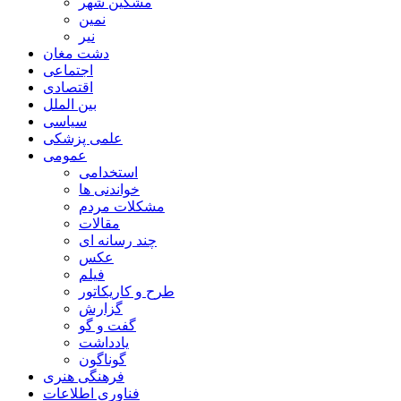
مشگین شهر
نمین
نیر
دشت مغان
اجتماعی
اقتصادی
بین الملل
سیاسی
علمی پزشکی
عمومی
استخدامی
خواندنی ها
مشکلات مردم
مقالات
چند رسانه ای
عکس
فیلم
طرح و کاریکاتور
گزارش
گفت و گو
یادداشت
گوناگون
فرهنگی هنری
فناوری اطلاعات