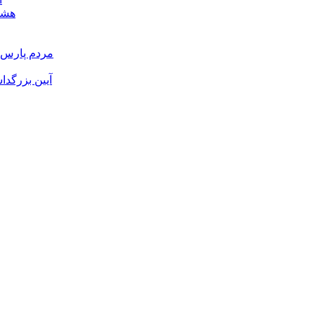
هشدا
مردم پارس آ
آیین بزرگدا
و