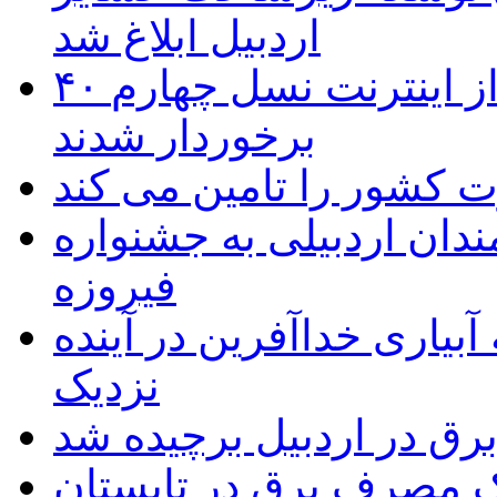
اردبیل ابلاغ شد
۴۰ روستای شهرستان گِرمی از اینترنت نسل چهارم
برخوردار شدند
 به۵۰ اثر هنرمندان اردبیلی به جشنواره
فیروزه
بیاری خداآفرین در آینده
نزدیک
یک مصرف برق در تابستان