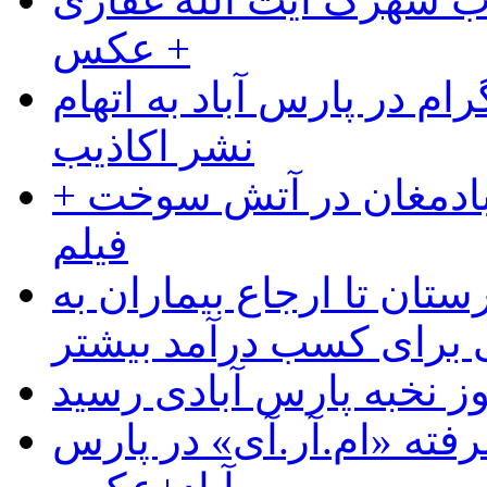
+ عکس
ام در پارس آباد به اتهام
نشر اکاذیب
آبادمغان در آتش سوخت +
فیلم
ستان تا ارجاع بیماران به
رای کسب درآمد بیشتر
وز نخبه پارس آبادی رسید
رفته «ام.آر.آی» در پارس