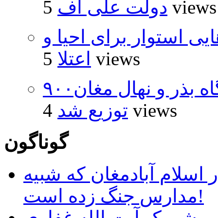
5 views
دولت علی اف
 استوار برای احیا و
5 views
اعتلا
۹۰۰هزار اصله نهال توسط ایستگاه بذر و نهال مغان
4 views
توزیع شد
گوناگون
 اسلام آبادمغان که شبیه
مدارس جنگ زده است!
ب شهرک آیت الله غفاری