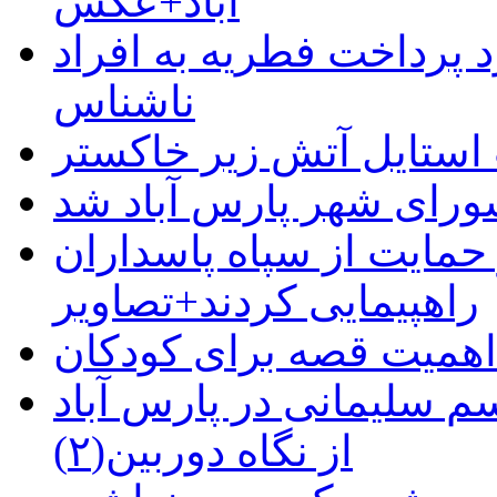
آباد+عکس
 پرداخت فطریه به افراد
ناشناس
استایل آتش زیر خاکستر
رای شهر پارس آباد شد
حمایت از سپاه پاسداران
راهپیمایی کردند+تصاویر
م سلیمانی در پارس آباد
از نگاه دوربین(۲)