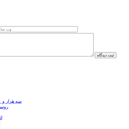
سه هزار و ۷۰۰ میلیارد ریال برای توسعه زیرساخت عشایر اردبیل ابلاغ شد
۴۰ رو
۴۵
ت