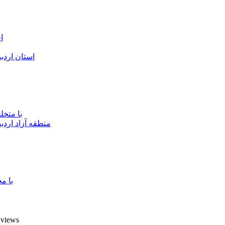
ا
استان اردب
با متخ
منطقه آزاد اردب
با م
8 views