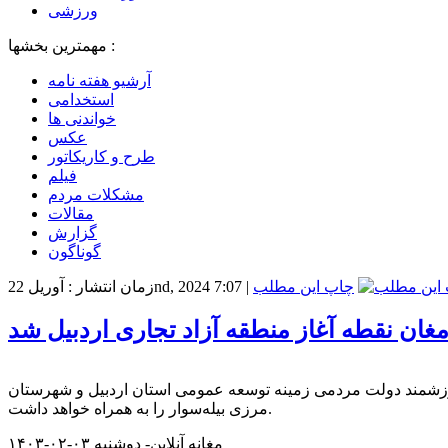
ورزشی
مهمترین بخشها :
آرشیو هفته نامه
استخدامی
خواندنی ها
عکس
طرح و کاریکاتور
فیلم
مشکلات مردم
مقالات
گزارش
گوناگون
چاپ این مطلب
|
زمان انتشار : آوریل 22nd, 2024 7:07
 مغان نقطه آغاز منطقه آزاد تجاری اردبیل شد
ام ارزشمند دولت مردمی زمینه توسعه عمومی استان اردبیل و شهرستان
مرزی بیله‌سوار را به همراه خواهد داشت.
مغانه آنلاین- دوشنبه ۰۳-۰۲-۱۴۰۳