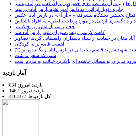
 تا ارجاع بیماران به مطب‌های خصوصی برای کسب درآمد بیشتر
جایزه «نوبل ایرانی» به دانش‌آموز نخبه پارس آبادی رسید
فتتاح نخستین دستگاه پیشرفته «ام.آر.آی» در پارس آباد+عکس
ر دادگستری اردبیل در مورد پرداخت فطریه به افراد ناشناس
حجاب استایل آتش زیر خاکستر
کاظم کریمی رئیس شورای شهر پارس آباد شد
باد مغان در حمایت از سپاه پاسداران راهپیمایی کردند+تصاویر
اهمیت قصه برای کودکان
شت شهید سپهبد قاسم سلیمانی در پارس آباد از نگاه دوربین(۲)
شبی که سحر نداشت
رود مدیران به مسائل حاشیه ای بالاترین خیانت به مردم است
آمار بازدید
بازدید امروز: 834
بازدید دیروز: 1462
کل بازدیدها: 4164377