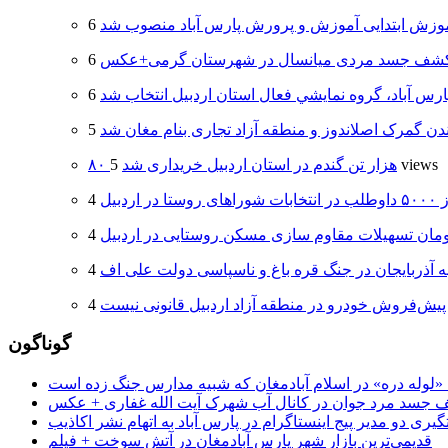
وزش ابتدایی آموزش و پرورش پارس آباد منصوب شد
شف جسد مردی میانسال در شهرستان گرمی+عکس
ارس آباد، گروه نمايشي فعال استان اردبيل انتخاب شد
دن گمرک اصلاندوز و منطقه آزاد تجاری بنام مغان شد
5 views
۸۰ هزار تن گندم در استان اردبیل خریداری شد
 اردبیل
ه آذربایجان در جنگ قره باغ و ناسپاسی دولت علی اف
پیش‌فروش خودرو در منطقه آزاد اردبیل قانونی نیست
گوناگون
جسد مرد جوان در کانال آب شهرک آیت الله غفاری + عکس
یری دو مدیر پیج اینستاگرام در پارس آباد به اتهام نشر اکاذیب
قدیمی‌ترین بازار شهر پارس آبادمغان در آتش سوخت + فیلم