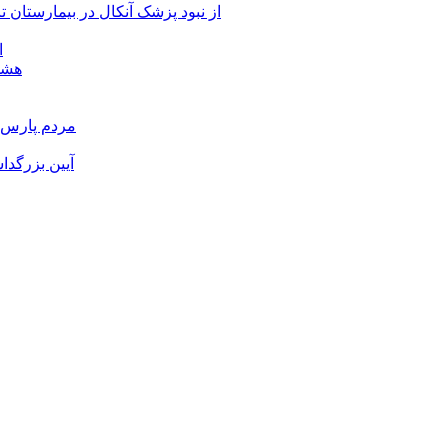
از نبود پزشک آنکال در بیمارستان
ا
هشدا
مردم پارس آ
آیین بزرگدا
و