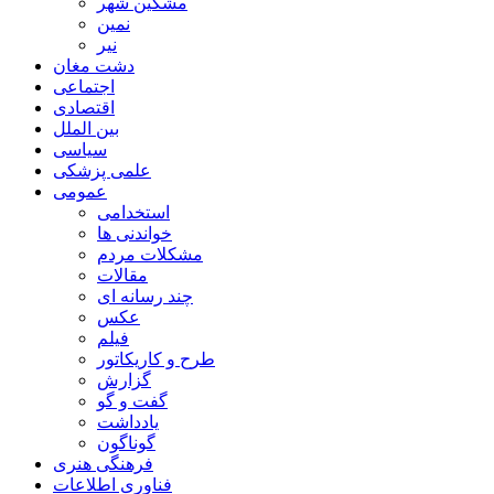
مشگین شهر
نمین
نیر
دشت مغان
اجتماعی
اقتصادی
بین الملل
سیاسی
علمی پزشکی
عمومی
استخدامی
خواندنی ها
مشکلات مردم
مقالات
چند رسانه ای
عکس
فیلم
طرح و کاریکاتور
گزارش
گفت و گو
یادداشت
گوناگون
فرهنگی هنری
فناوری اطلاعات