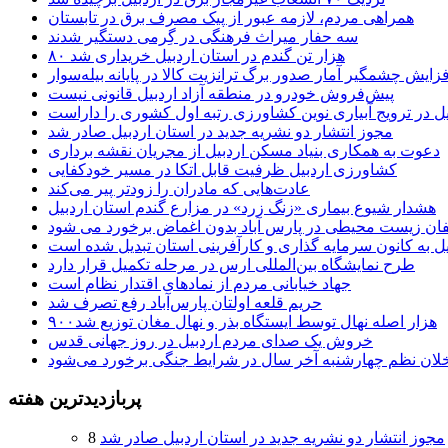
همراهی مردم، لازمه عبور از پیک مصرف برق در تابستان
سه حفار میراث فرهنگی در گِرمی دستگیر شدند
۸۰ هزار تن گندم در استان اردبیل خریداری شد
فزایش چشمگیر آمار صدور برگ ترانزیت کالا در پایانه بیله‌سوار
پیش‌فروش خودرو در منطقه آزاد اردبیل قانونی نیست
یل در ترویج آبیاری نوین کشاورزی رتبه اول کشوری را داراست
مجوز انتشار دو نشریه جدید در استان اردبیل صادر شد
دعوت به همکاری بنیاد مسکن اردبیل از مجریان نقشه برداری
کشاورزی اردبیل ظرفیت قابل اتکا در مسیر خودکفایی
عادت‌هایی که مادران را زودتر پیر می‌کند
هشدار شیوع بیماری «زنگ زرد» در مزارع گندم استان اردبیل
لفان زیست محیطی در پارس آباد بدون اغماض برخورد می شود
یل به کانون سرمایه گذاری و کارآفرینی استان تبدیل شده است
طرح نمایشگاه بین‌المللی ارس در مرحله تکمیل قرار دارد
جهاد خیابانی مردم از نمادهای اقتدار نظام است
حریم قلعه اولتان پارس‌آباد رفع تصرف شد
۹۰۰هزار اصله نهال توسط ایستگاه بذر و نهال مغان توزیع شد
خروش یک صدای مردم اردبیل در روز جهانی قدس
خلان نظم چهارشنبه‌ آخر سال در شرایط جنگی برخورد می‌شود
پربازدیدترین هفته
مجوز انتشار دو نشریه جدید در استان اردبیل صادر شد