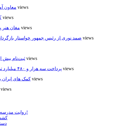
6 views
معاون آم
6 views
ک
6 views
مغان هنر پ
5 views
صمد نوری از رئیس جمهور خواستار بازگردان
4 views
ثبت‌نام بیش از ۵۰۰۰ داوطلب در انتخابات شوراهای روستا در
4 views
پرداخت سه هزار و ۴۸۰ میلیارد تومان تسهیلات مقاوم سازی مسکن روستایی در اردبیل
4 views
کمک های ایران ب
4 views
روایت مدرسه «لوله دره» در اسلام آبادمغان که شبیه مدارس جنگ زده است!
کشف 
دستگ