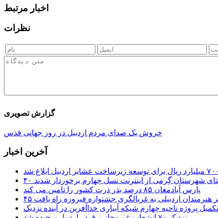
اخبار مرتبط
نظرات
گزارش تصویری
خروش یک صدای مردم اردبیل در روز جهانی قدس
آخرین اخبار
ستای شهرستان گِرمی از اینترنت نسل چهارم برخوردار شدند
پارس آبادمغان ۸۵ درصد بذر ذرت کشور را تامین می کند
 اثر هنرمندان اردبیلی به غربالگری جشنواره فیروزه راه یافت
کمیل پروژه ناحیه چهارم شبکه آبیاری خداآفرین در آینده نزدیک
نزدیک ۷۰ انشعاب غیرمجاز برق در اردبیل برچیده شد