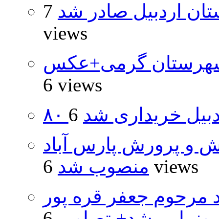
تان اردبیل صادر شد
7
views
شهرستان گرمی+عکس
6 views
اردبیل خریداری شد
ش و پرورش پارس آباد
6 views
منصوب شد
د مرحوم جعفر قره پور
ونمایی شد+ تصاویر