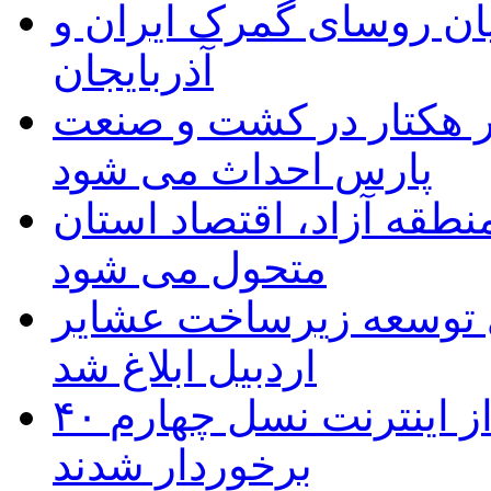
ان روسای گمرک ایران و
آذربایجان
ر هکتار در کشت و صنعت
پارس احداث می شود
منطقه آزاد، اقتصاد استان
متحول می شود
 ریال برای توسعه زیرساخت عشایر
اردبیل ابلاغ شد
۴۰ روستای شهرستان گِرمی از اینترنت نسل چهارم
برخوردار شدند