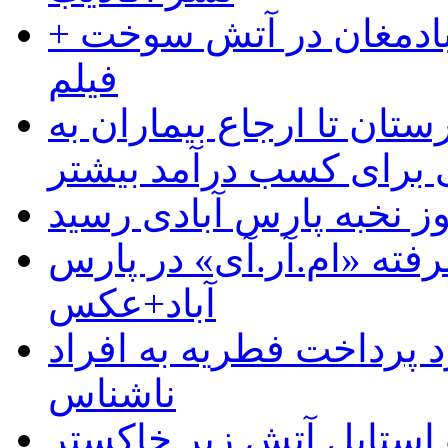
آبادمغان در آتش سوخت +
فیلم
ستان تا ارجاع بیماران به
رای کسب درآمد بیشتر
وز نخبه پارس آبادی رسید
رفته «ام.آر.آی» در پارس
آباد+عکس
 پرداخت فطریه به افراد
ناشناس
استایل آتش زیر خاکستر