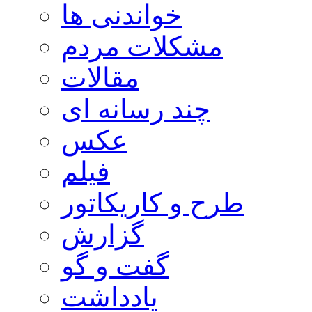
خواندنی ها
مشکلات مردم
مقالات
چند رسانه ای
عکس
فیلم
طرح و کاریکاتور
گزارش
گفت و گو
یادداشت