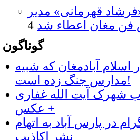
فرشاد قهرمانی» مدیر
فن مغان اعطاء شد
گوناگون
 اسلام آبادمغان که شبیه
مدارس جنگ زده است!
ب شهرک آیت الله غفاری
+ عکس
ام در پارس آباد به اتهام
نشر اکاذیب