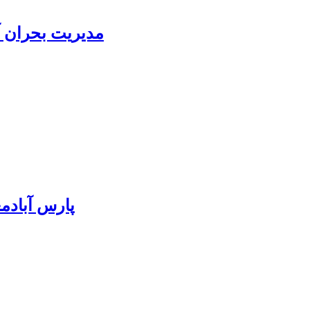
مدیریت بحران آ
پارس آبادمغان ۸۵ درصد بذر ذرت کشور را