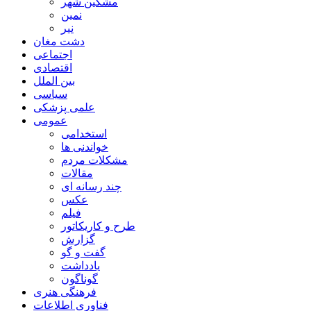
مشگین شهر
نمین
نیر
دشت مغان
اجتماعی
اقتصادی
بین الملل
سیاسی
علمی پزشکی
عمومی
استخدامی
خواندنی ها
مشکلات مردم
مقالات
چند رسانه ای
عکس
فیلم
طرح و کاریکاتور
گزارش
گفت و گو
یادداشت
گوناگون
فرهنگی هنری
فناوری اطلاعات