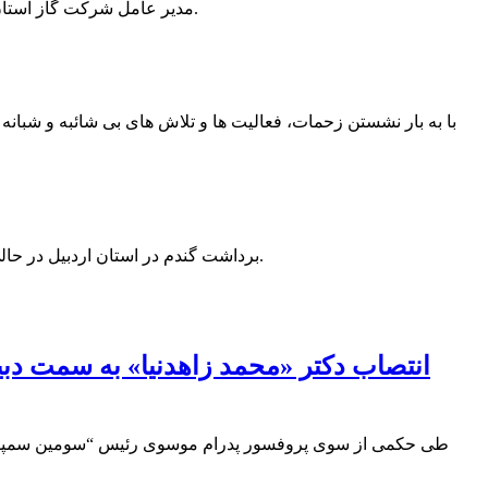
مدیر عامل شرکت گاز استان اردبیل گفت: ایستگاه تقلیل فشار گاز با ظرفیت ۲۰۰هزار متر مکعب بر ساعت در محل شهرک گلخانه ای پارس آباد مغان احداث می شود.
با به بار نشستن زحمات، فعالیت ها و تلاش های بی شائبه و شبا
برداشت گندم در استان اردبیل در حالی مراحل نهایی خود را طی می‌کند که تاکنون، تنها ۱۲ درصد از بهای محصول خریداری شده این استان به حساب کشاورزان واریز شده است.
انتصاب دکتر «محمد زاهدنیا» به سمت دب
طی حکمی از سوی پروفسور پدرام موسوی رئیس “سومین سمپوزیو