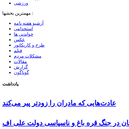
ورزشی
مهمترین بخشها :
آرشیو هفته نامه
استخدامی
خواندنی ها
عکس
طرح و کاریکاتور
فیلم
مشکلات مردم
مقالات
گزارش
گوناگون
یادداشت
عادت‌هایی که مادران را زودتر پیر می‌کند
جان در جنگ قره باغ و ناسپاسی دولت علی اف