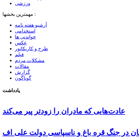
ورزشی
مهمترین بخشها :
آرشیو هفته نامه
استخدامی
خواندنی ها
عکس
طرح و کاریکاتور
فیلم
مشکلات مردم
مقالات
گزارش
گوناگون
یادداشت
عادت‌هایی که مادران را زودتر پیر می‌کند
جان در جنگ قره باغ و ناسپاسی دولت علی اف