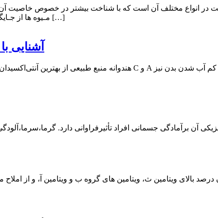
مـیوه ها از جـایگاه والایـی برخوردار است ،این میوه نرم ، شیرین وگوشتی باعث بهبود […]
آشنایی با ۱۰ خاصیت شگفت‌انگیز هندوانه برای سلامت
هندوانه منبع طبیعی از بهترین آنتی‌‌اکسیدان‌ها بوده که طبیعت فراهم کرده است.