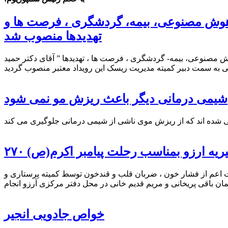
 هوش مصنوعی، بیمه، گردشگری ، فرصت ها و
تهدیدها منصوب شد
مصنوعی، بیمه- گردشگری ، فرصت ها ، تهدیدها ” آقای دکتر حمید
شیمی درمانی دیگر باعث ریزش مو نمی شود
ریه ارزو بمناسب رحلت پیامبر اکرم(ص)
 (ص) و شهادت امام حسن مجتبی (ع) ۲۷۰ مورد تست غربالگری سلامت اعم از فشار خون ، ضربان قلب و قندخون توسط کمیته پرستاری و
خواص جادویی انجیر