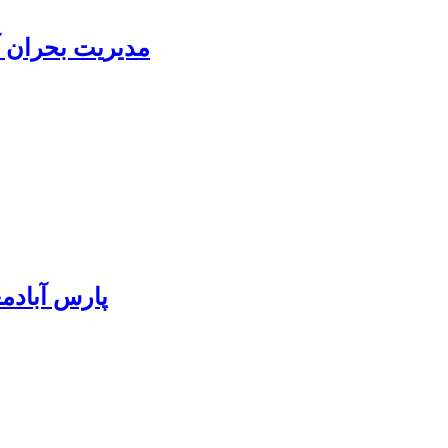
مدیریت بحران آ
پارس آبادمغان ۸۵ درصد بذر ذرت کشور را