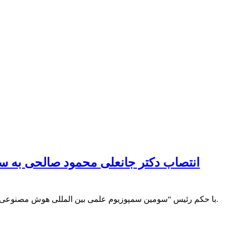
انتصاب دکتر جانعلی محمود صالحی به س
با حکم رئیس “سومین سمپوزیوم علمی بین المللی هوش مصنوعی، بیمه- گردشگری ، فرصت ها ، تهدیدها رئیس “دکتر جانعلی محمود صالحی به سمت دبیر کمیته حقوق بیمه این رویداد معرفی و منصوب شد.