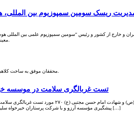
 مدیریت ریسک سومین سمپوزیوم بین المللی،
 و خارج از کشور و رئیس “سومین سمپوزیوم علمی بین المللی هوش 
معینی به سمت دبیر کمیته مدیریت ریسک این رویداد معتبر منصوب گردید.
محققان موفق به ساخت کلاهی شده اند که از ریزش موی ناشی از شیمی درمانی جلوگیری می کند.
۲۷۰ تست غربالگری سلامت در موسسه خی
به گزارش مغانه بمناسبت سالگرد رحلت حضرت رسول اکرم
پیشگیری مؤسسه آرزو و با شرکت پرستاران خیرخواه سلیمان باقی پریخانی و مریم قدیم خانی در محل دفتر مرکزی آرزو انجام […]