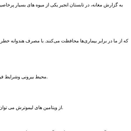
محیط بیرونی وشرایط فیزیکی آن برآمادگی جسمانی افراد تأثیرفراوانی دارد. گرما،سرما،آلودگی هوا و… ازجمله موارد تأثیرگذارمهم بر میزان آمادگی جسمانی است.
از ویتامین های لیموترش می توان درصد بالای ویتامین ث، ویتامین های گروه ب و ویتامین آ، و از املاح معدنی بی شمار و بسیار مفید آن پتاسیم، منگنز، منیزیم و … را نام برد.