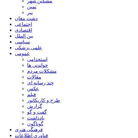
مشگین شهر
نمین
نیر
دشت مغان
اجتماعی
اقتصادی
بین الملل
سیاسی
علمی پزشکی
عمومی
استخدامی
خواندنی ها
مشکلات مردم
مقالات
چند رسانه ای
عکس
فیلم
طرح و کاریکاتور
گزارش
گفت و گو
یادداشت
گوناگون
فرهنگی هنری
فناوری اطلاعات