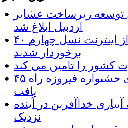
 ریال برای توسعه زیرساخت عشایر
اردبیل ابلاغ شد
۴۰ روستای شهرستان گِرمی از اینترنت نسل چهارم
برخوردار شدند
۴۵ اثر هنرمندان اردبیلی به غربالگری جشنواره فیروزه راه
یافت
بیاری خداآفرین در آینده
نزدیک