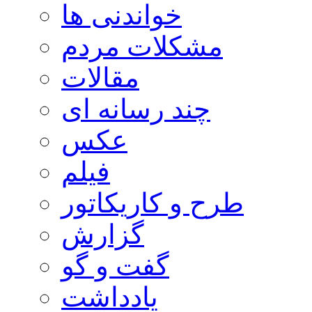
خواندنی ها
مشکلات مردم
مقالات
چند رسانه ای
عکس
فیلم
طرح و کاریکاتور
گزارش
گفت و گو
یادداشت