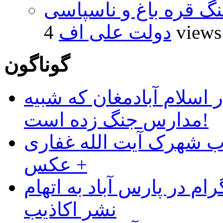
نگ قره باغ و ناسپاسی
4 views
دولت علی اف
گوناگون
 اسلام آبادمغان که شبیه
مدارس جنگ زده است!
ب شهرک آیت الله غفاری
+ عکس
ام در پارس آباد به اتهام
نشر اکاذیب