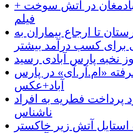
آبادمغان در آتش سوخت +
فیلم
ستان تا ارجاع بیماران به
رای کسب درآمد بیشتر
وز نخبه پارس آبادی رسید
رفته «ام.آر.آی» در پارس
آباد+عکس
 پرداخت فطریه به افراد
ناشناس
استایل آتش زیر خاکستر