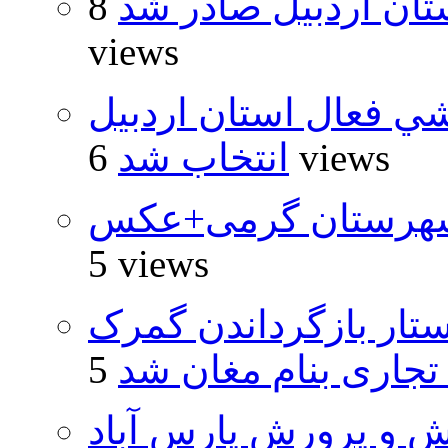
تان اردبیل صادر شد
8
views
شي فعال استان اردبيل
6 views
انتخاب شد
شهرستان گرمی+عکس
5 views
تار بازگرداندن گمرک
 تجاری بنام مغان شد
ش و پرورش پارس آباد