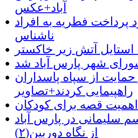
آباد+عکس
 پرداخت فطریه به افراد
ناشناس
استایل آتش زیر خاکستر
رای شهر پارس آباد شد
حمایت از سپاه پاسداران
راهپیمایی کردند+تصاویر
م سلیمانی در پارس آباد
از نگاه دوربین(۲)