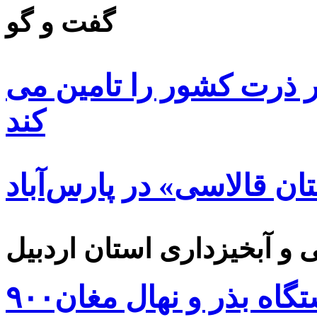
گفت و گو
 ۸۵ درصد بذر ذرت کشور را تامین می
کند
ن قالاسی» در پارس‌آباد
۹۰۰هزار اصله نهال توسط ایستگاه بذر و نهال مغان