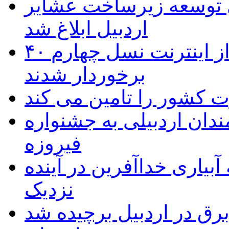
 ریال برای توسعه زیرساخت عشایر
اردبیل ابلاغ شد
۴۰ روستای شهرستان گِرمی از اینترنت نسل چهارم
برخوردار شدند
 به۵۰ اثر هنرمندان اردبیلی به جشنواره
فیروزه
بیاری خداآفرین در آینده
نزدیک