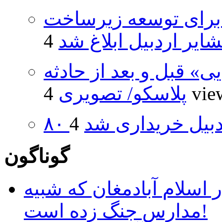
یارد ریال برای توسعه زیرساخت
ایر اردبیل ابلاغ شد
» قبل و بعد از حادثه
4 vi
پلاسکو/ تصویری
اردبیل خریداری شد
گوناگون
 اسلام آبادمغان که شبیه
مدارس جنگ زده است!