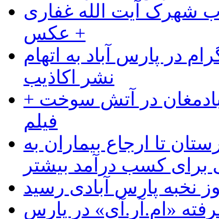
ب شهرک آیت الله غفاری
+ عکس
ام در پارس آباد به اتهام
نشر اکاذیب
آبادمغان در آتش سوخت +
فیلم
ستان تا ارجاع بیماران به
رای کسب درآمد بیشتر
وز نخبه پارس آبادی رسید
رفته «ام.آر.آی» در پارس