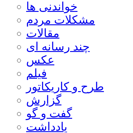
خواندنی ها
مشکلات مردم
مقالات
چند رسانه ای
عکس
فیلم
طرح و کاریکاتور
گزارش
گفت و گو
یادداشت