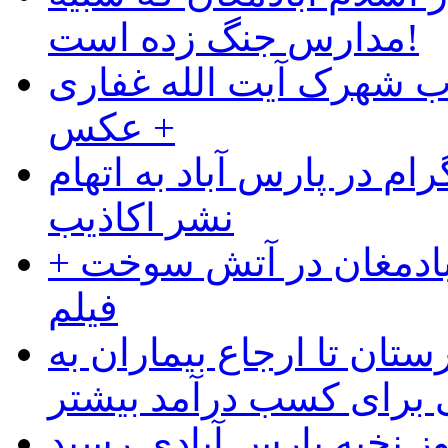
مدارس جنگ زده است!
ب شهرک آیت الله غفاری
+ عکس
ام در پارس آباد به اتهام
نشر اکاذیب
آبادمغان در آتش سوخت +
فیلم
ستان تا ارجاع بیماران به
رای کسب درآمد بیشتر
وز نخبه پارس آبادی رسید