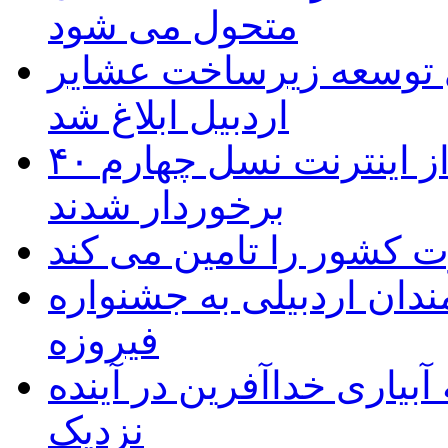
متحول می شود
 ریال برای توسعه زیرساخت عشایر
اردبیل ابلاغ شد
۴۰ روستای شهرستان گِرمی از اینترنت نسل چهارم
برخوردار شدند
 به۵۰ اثر هنرمندان اردبیلی به جشنواره
فیروزه
بیاری خداآفرین در آینده
نزدیک