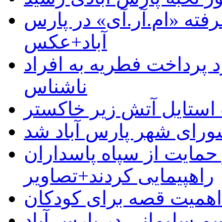
رفته «ام.آر.آی» در پارس
آباد+عکس
 پرداخت فطریه به افراد
ناشناس
استایل آتش زیر خاکستر
رای شهر پارس آباد شد
حمایت از سپاه پاسداران
راهپیمایی کردند+تصاویر
م سلیمانی در پارس آباد