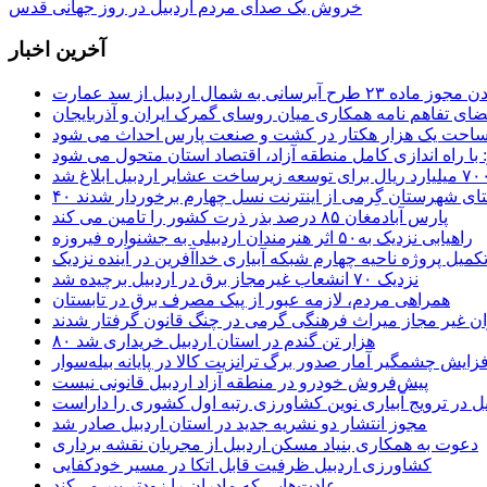
خروش یک صدای مردم اردبیل در روز جهانی قدس
آخرین اخبار
 طرح آبرسانی به شمال اردبیل از سد عمارت
ضای تفاهم نامه همکاری میان روسای گمرک ایران و آذربایجان
 مساحت یک هزار هکتار در کشت و صنعت پارس احداث می شود
: با راه اندازی کامل منطقه آزاد، اقتصاد استان متحول می شود
ستای شهرستان گِرمی از اینترنت نسل چهارم برخوردار شدند
پارس آبادمغان ۸۵ درصد بذر ذرت کشور را تامین می کند
راهیابی نزدیک به۵۰ اثر هنرمندان اردبیلی به جشنواره فیروزه
کمیل پروژه ناحیه چهارم شبکه آبیاری خداآفرین در آینده نزدیک
نزدیک ۷۰ انشعاب غیرمجاز برق در اردبیل برچیده شد
همراهی مردم، لازمه عبور از پیک مصرف برق در تابستان
ن غیر مجاز میراث فرهنگی گرمی در چنگ قانون گرفتار شدند
۸۰ هزار تن گندم در استان اردبیل خریداری شد
فزایش چشمگیر آمار صدور برگ ترانزیت کالا در پایانه بیله‌سوار
پیش‌فروش خودرو در منطقه آزاد اردبیل قانونی نیست
یل در ترویج آبیاری نوین کشاورزی رتبه اول کشوری را داراست
مجوز انتشار دو نشریه جدید در استان اردبیل صادر شد
دعوت به همکاری بنیاد مسکن اردبیل از مجریان نقشه برداری
کشاورزی اردبیل ظرفیت قابل اتکا در مسیر خودکفایی
عادت‌هایی که مادران را زودتر پیر می‌کند