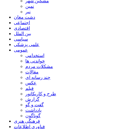
مشگین شهر
نمین
نیر
دشت مغان
اجتماعی
اقتصادی
بین الملل
سیاسی
علمی پزشکی
عمومی
استخدامی
خواندنی ها
مشکلات مردم
مقالات
چند رسانه ای
عکس
فیلم
طرح و کاریکاتور
گزارش
گفت و گو
یادداشت
گوناگون
فرهنگی هنری
فناوری اطلاعات