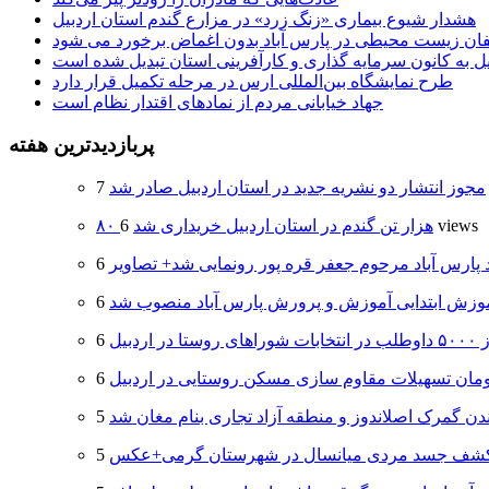
هشدار شیوع بیماری «زنگ زرد» در مزارع گندم استان اردبیل
لفان زیست محیطی در پارس آباد بدون اغماض برخورد می شود
یل به کانون سرمایه گذاری و کارآفرینی استان تبدیل شده است
طرح نمایشگاه بین‌المللی ارس در مرحله تکمیل قرار دارد
جهاد خیابانی مردم از نمادهای اقتدار نظام است
پربازدیدترین هفته
مجوز انتشار دو نشریه جدید در استان اردبیل صادر شد
6 views
۸۰ هزار تن گندم در استان اردبیل خریداری شد
د پارس آباد مرحوم جعفر قره پور رونمایی شد+ تصاویر
وزش ابتدایی آموزش و پرورش پارس آباد منصوب شد
 اردبیل
دن گمرک اصلاندوز و منطقه آزاد تجاری بنام مغان شد
شف جسد مردی میانسال در شهرستان گرمی+عکس