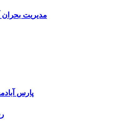
مدیریت بحران آ
پارس آبادمغان ۸۵ درصد بذر ذرت کشور را
رف