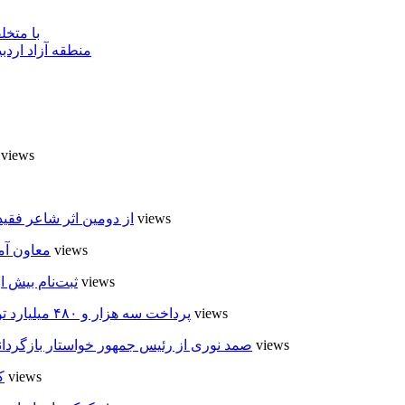
با متخ
منطقه آزاد اردب
7 views
6 views
از دومین اثر شاعر فقی
6 views
معاون آم
6 views
ثبت‌نام بیش از ۵۰۰۰ داوطلب در انتخابات شوراهای روستا در
6 views
پرداخت سه هزار و ۴۸۰ میلیارد تومان تسهیلات مقاوم سازی مسکن روستایی در اردبیل
5 views
صمد نوری از رئیس جمهور خواستار بازگردان
5 views
ک