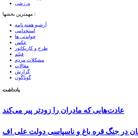
ورزشی
مهمترین بخشها :
آرشیو هفته نامه
استخدامی
خواندنی ها
عکس
طرح و کاریکاتور
فیلم
مشکلات مردم
مقالات
گزارش
گوناگون
یادداشت
عادت‌هایی که مادران را زودتر پیر می‌کند
جان در جنگ قره باغ و ناسپاسی دولت علی اف