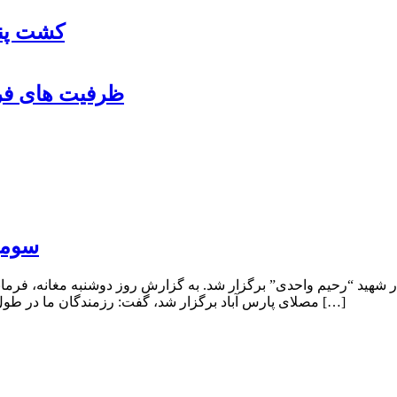
کشت پنب
ظرفیت های فرو
سومی
شهید “رحیم واحدی” برگزار شد. به گزارش روز دوشنبه مغانه، فرمان
مصلای پارس آباد برگزار شد، گفت: رزمندگان ما در طول هشت سال دفاع مقدس با جانفشانی و نثار خون خود نگذاشتند حتی […]