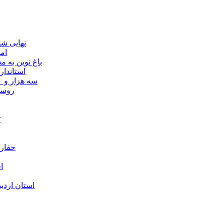
نهایی شدن مجوز ماده ۲۳
ام
باغ نوین به
استاندار
سه هزار و ۷۰۰ میلیارد ریال برای توسعه زیرساخت عشایر اردبیل ابلاغ شد
۴۰ رو
ت
حفارا
ا
استان اردب