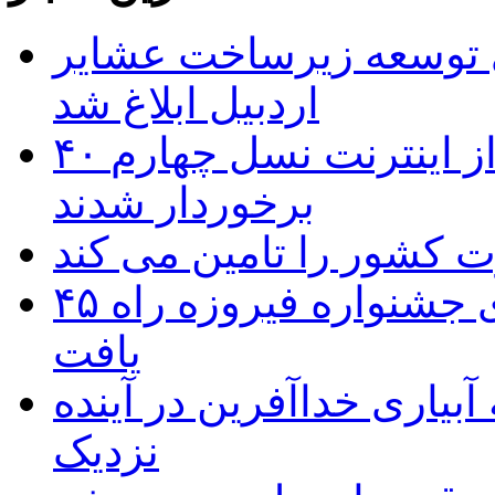
 ریال برای توسعه زیرساخت عشایر
اردبیل ابلاغ شد
۴۰ روستای شهرستان گِرمی از اینترنت نسل چهارم
برخوردار شدند
۴۵ اثر هنرمندان اردبیلی به غربالگری جشنواره فیروزه راه
یافت
بیاری خداآفرین در آینده
نزدیک