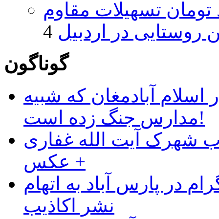
ار و ۴۸۰ میلیارد تومان تسهیلات مقاوم
روستایی در اردبیل
گوناگون
 اسلام آبادمغان که شبیه
مدارس جنگ زده است!
ب شهرک آیت الله غفاری
+ عکس
ام در پارس آباد به اتهام
نشر اکاذیب