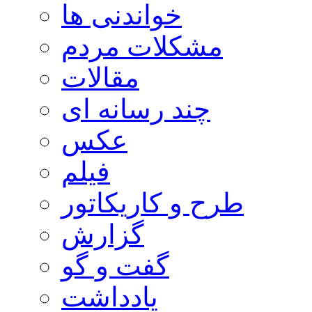
خواندنی ها
مشکلات مردم
مقالات
چند رسانه ای
عکس
فیلم
طرح و کاریکاتور
گزارش
گفت و گو
یادداشت