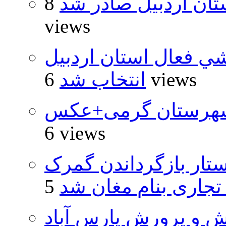
تان اردبیل صادر شد
8
views
شي فعال استان اردبيل
6 views
انتخاب شد
شهرستان گرمی+عکس
6 views
تار بازگرداندن گمرک
 تجاری بنام مغان شد
ش و پرورش پارس آباد