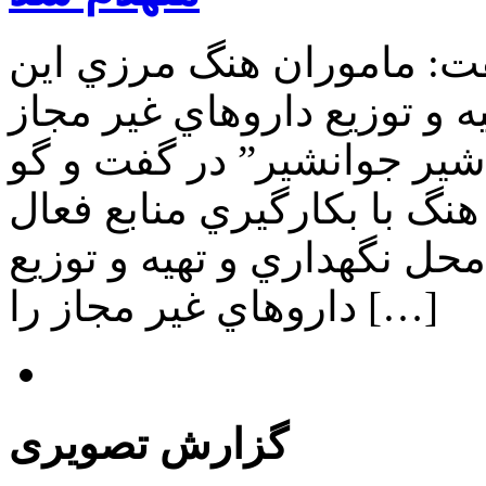
فت: ماموران هنگ مرزي این
ه و توزيع داروهاي غير مجاز
شير جوانشير” در گفت و گو
هنگ با بکارگيري منابع فعال
ل نگهداري و تهيه و توزيع
داروهاي غير مجاز را […]
گزارش تصویری