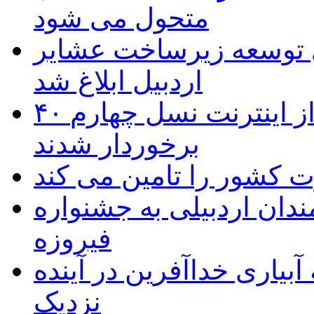
متحول می شود
 ریال برای توسعه زیرساخت عشایر
اردبیل ابلاغ شد
۴۰ روستای شهرستان گِرمی از اینترنت نسل چهارم
برخوردار شدند
 به۵۰ اثر هنرمندان اردبیلی به جشنواره
فیروزه
بیاری خداآفرین در آینده
نزدیک