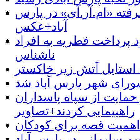
رفته «ام.آر.آی» در پارس
آباد+عکس
 پرداخت فطریه به افراد
ناشناس
استایل آتش زیر خاکستر
رای شهر پارس آباد شد
حمایت از سپاه پاسداران
راهپیمایی کردند+تصاویر
م سلیمانی در پارس آباد