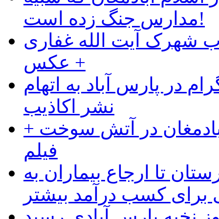
مدارس جنگ زده است!
ب شهرک آیت الله غفاری
+ عکس
ام در پارس آباد به اتهام
نشر اکاذیب
آبادمغان در آتش سوخت +
فیلم
ستان تا ارجاع بیماران به
رای کسب درآمد بیشتر
وز نخبه پارس آبادی رسید